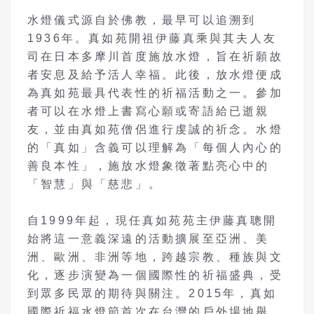
水燈儀式源自於佛教，最早可以追溯到
1936年。真如苑開祖伊藤真乘與其夫人友
司在日本多摩川首度施放水燈，旨在祈願故
者安息及給予活人幸福。此後，放水燈便成
為真如苑最具代表性的祈福活動之一。參加
者可以在水燈上書寫心願或寄語給已逝親
友，並由真如苑僧侶進行虔誠的祈念。水燈
的「真如」含義可以理解為「每個人內心的
善良本性」，施放水燈象徵著點亮心中的
「智慧」與「慈悲」。
自1999年起，現任真如苑苑主伊藤真聰開
始將這一意義深遠的活動擴展至亞洲、美
洲、歐洲、非洲等地，跨越宗教、種族與文
化，逐步演變為一個國際性的祈福盛典，受
到眾多民眾的期待與關注。2015年，真如
國際祈福水燈節首次在台灣的戶外場地舉