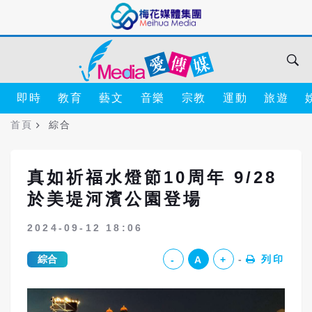
即時
教育
藝文
音樂
宗教
運動
旅遊
首頁
綜合
真如祈福水燈節10周年 9/28
於美堤河濱公園登場
2024-09-12 18:06
綜合
列印
-
A
+