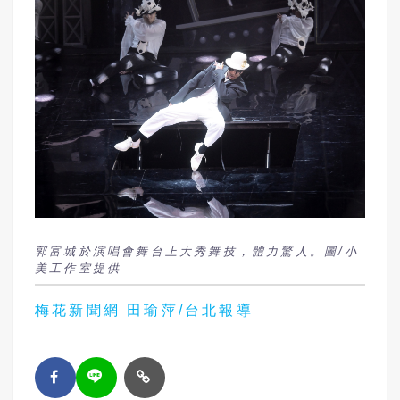
郭富城於演唱會舞台上大秀舞技，體力驚人。圖/小
美工作室提供
梅花新聞網 田瑜萍/台北報導