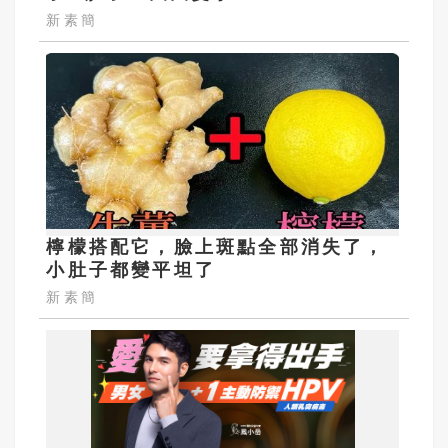
新素簡
檸檬搭配它，臉上斑點全部消失了，
小肚子都變平坦了
新素簡