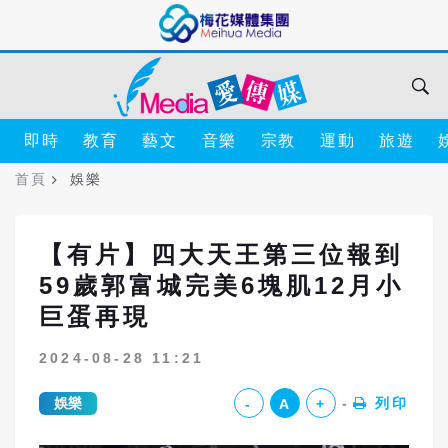
即時
教育
藝文
音樂
宗教
運動
旅遊
首頁
娛樂
【有片】四大天王第三位報到
59歲郭富城完美6塊肌12月小
巨蛋再現
2024-08-28 11:21
娛樂
列印
-
A
+