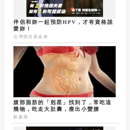
伴侶和妳一起預防HPV，才有資格說
愛妳！
台灣癌症基金會
腹部脂肪的「剋星」找到了，常吃這
幾物，吃走大肚囊，瘦出小蠻腰
新素簡