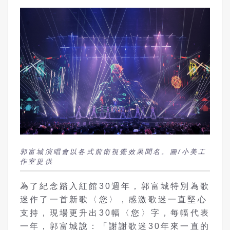
郭富城演唱會以各式前衛視覺效果聞名。圖/小美工
作室提供
為了紀念踏入紅館30週年，郭富城特別為歌
迷作了一首新歌〈您〉，感激歌迷一直堅心
支持，現場更升出30幅〈您〉字，每幅代表
一年，郭富城說：「謝謝歌迷30年來一直的