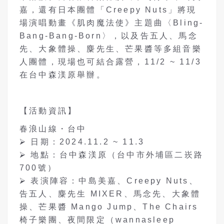
嘉，還有日本團體「Creepy Nuts」將現
場演唱動畫《肌肉魔法使》主題曲〈Bling-
Bang-Bang-Born〉，以及告五人、馬念
先、大象體操、麋先生、芒果醬等多組音樂
人團體，現場也可結合露營，11/2 ~ 11/3
在台中森渼原舉辦。
【活動資訊】
春浪山線・台中
⮚ 日期：2024.11.2 ~ 11.3
⮚ 地點：台中森渼原（台中市外埔區二崁路
700號）
⮚ 表演陣容：中島美嘉、Creepy Nuts、
告五人、麋先生 MIXER、馬念先、大象體
操、芒果醬 Mango Jump、The Chairs
椅子樂團、夜間限定（wannasleep