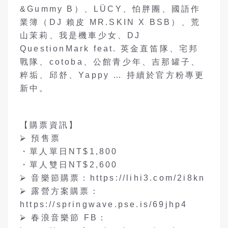
&Gummy B）、LÜCY、怕胖團、國語作
業簿（DJ 賴皮 MR.SKIN X BSB）、荒
山茉莉、我是機車少女、DJ
QuestionMark feat. 英金直笛隊、宅邦
戰隊、cotoba、公館青少年、吉那罐子、
粹垢、邱舒、Yappy … 持續於官方粉專更
新中。
【購票資訊】
⮚ 預售票
・單人單日NT$1,800
・單人雙日NT$2,600
⮚ 音樂節購票：https://lihi3.com/2i8kn
⮚ 露營方案購票：
https://springwave.pse.is/69jhp4
⮚ 春浪音樂節 FB：