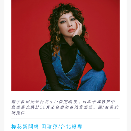
繼宇多田光登台北小巨蛋開唱後，日本平成歌姬中
島美嘉也將於11月來台參加春浪音樂節。圖/友善的
狗提供
梅花新聞網 田瑜萍/台北報導