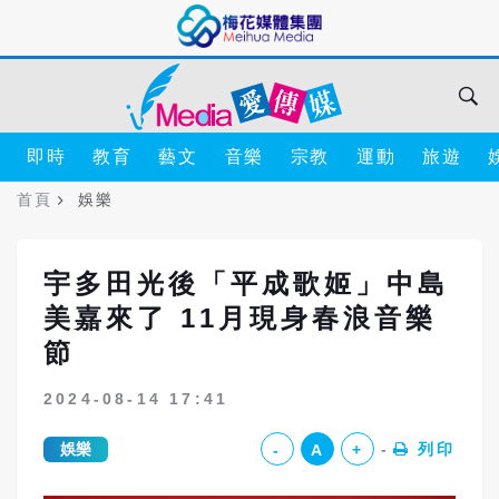
即時
教育
藝文
音樂
宗教
運動
旅遊
首頁
娛樂
宇多田光後「平成歌姬」中島
美嘉來了 11月現身春浪音樂
節
2024-08-14 17:41
娛樂
列印
-
A
+