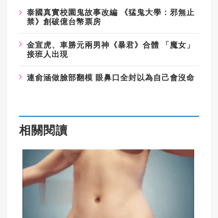
泰國真實校園鬼故事改編
《猛鬼大學：邪無止
禁》創破億台幣票房
金宣虎、車勝元兩男神《暴君》合體
「魔女」
接班人出現
連俞涵做臉部翻模
眼鼻口全封以為自己會沒命
相關閱讀