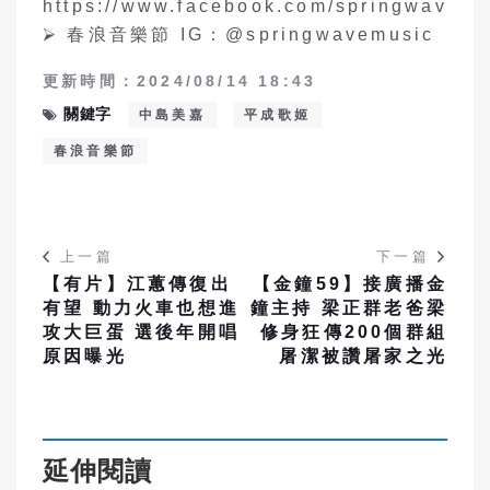
https://www.facebook.com/springwave
⮚ 春浪音樂節 IG：@springwavemusic
更新時間：2024/08/14 18:43
關鍵字
中島美嘉
平成歌姬
春浪音樂節
上一篇
下一篇
【有片】江蕙傳復出
【金鐘59】接廣播金
有望 動力火車也想進
鐘主持 梁正群老爸梁
攻大巨蛋 選後年開唱
修身狂傳200個群組
原因曝光
屠潔被讚屠家之光
延伸閱讀