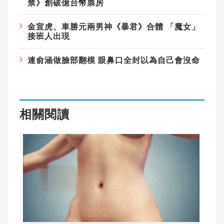
禁》創破億台幣票房
金宣虎、車勝元兩男神《暴君》合體
「魔女」
接班人出現
連俞涵做臉部翻模
眼鼻口全封以為自己會沒命
相關閱讀