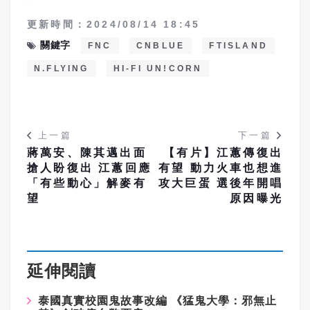
更新時間：2024/08/14 18:45
關鍵字
FNC
CNBLUE
FTISLAND
N.FLYING
HI-FI UN!CORN
上一篇
下一篇
蔣萬安、陳其邁出面
【有片】江蕙傳復出
搶人盼復出 江蕙回應
有望 動力火車也想進
「有些動心」解麥有
攻大巨蛋 選後年開唱
望
原因曝光
延伸閱讀
泰國真實校園鬼故事改編
《猛鬼大學：邪無止