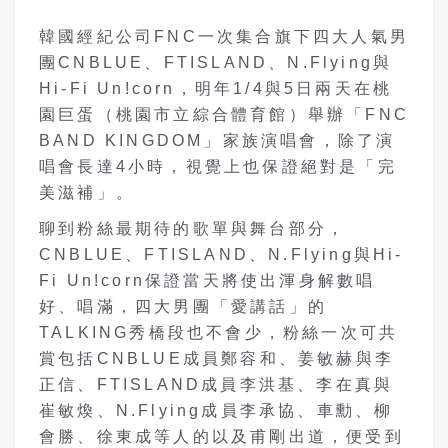
韓國經紀公司FNC一次集合旗下四大人氣男
團CNBLUE、FTISLAND、N.Flying與
Hi-Fi Un!corn，明年1/4與5日兩天在桃
園巨蛋（桃園市立綜合體育館）舉辦「FNC
BAND KINGDOM」家族演唱會，除了演
唱會長達4小時，視覺上也保證絕對是「完
美滋補」。
聊到粉絲最期待的歌單與舞台部分，
CNBLUE、FTISLAND、N.Flying與Hi-
Fi Un!corn保證當天將使出渾身解數唱
好、唱滿，四大男團「愛講話」的
TALKING秀橋段也不會少，粉絲一次可共
賞包括CNBLUE成員鄭容和、姜敏赫與李
正信、FTISLAND成員李洪基、李在真與
崔敏煥、N.Flying成員李承協、車勳、柳
會勝、徐東成等人的以及甫剛出道，便受到