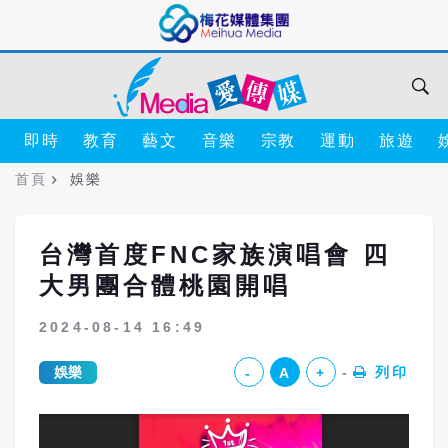
即時
教育
藝文
音樂
宗教
運動
旅遊
首頁
娛樂
台灣首度FNC家族演唱會 四
大男團合體桃園開唱
2024-08-14 16:49
娛樂
列印
-
A
+