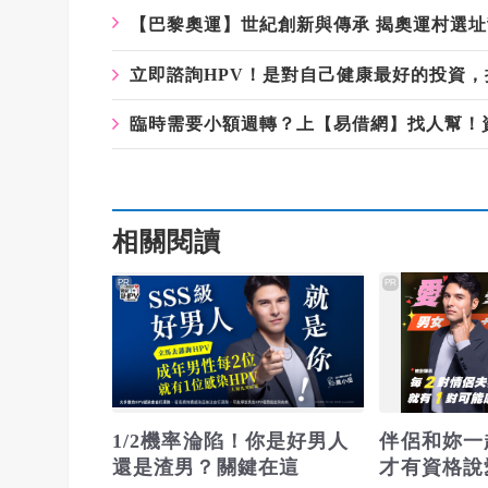
【巴黎奧運】世紀創新與傳承 揭奧運村選
立即諮詢HPV！是對自己健康最好的投資
臨時需要小額週轉？上【易借網】找人幫！
相關閱讀
PR
PR
1/2機率淪陷！你是好男人
伴侶和妳一
還是渣男？關鍵在這
才有資格說