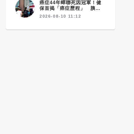
癌症44年蟬聯死因冠軍！健
保首揭「癌症歷程」 胰臟癌
最難治、肺癌驚見院際差
2026-08-10 11:12
41.8個百分點