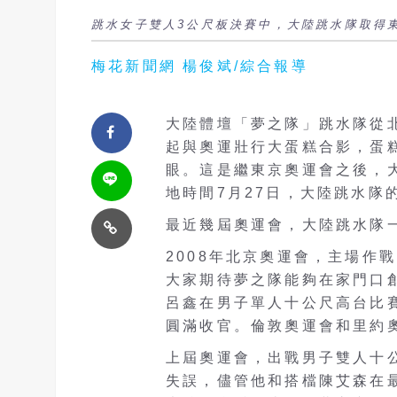
跳水女子雙人3公尺板決賽中，大陸跳水隊取得
梅花新聞網 楊俊斌/綜合報導
大陸體壇「夢之隊」跳水隊從
起與奧運壯行大蛋糕合影，蛋
眼。這是繼東京奧運會之後，
地時間7月27日，大陸跳水隊
最近幾屆奧運會，大陸跳水隊
2008年北京奧運會，主場作
大家期待夢之隊能夠在家門口
呂鑫在男子單人十公尺高台比
圓滿收官。倫敦奧運會和里約
上屆奧運會，出戰男子雙人十
失誤，儘管他和搭檔陳艾森在