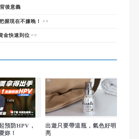
址背後意義
，把握現在不嫌晚！
資金快速到位
PR
起預防HPV，
出遊只要帶這瓶，氣色好明
愛妳！
亮