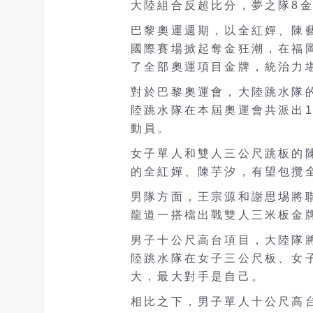
大陸組合反超比分，夢之隊8
巴黎奧運週期，以全紅嬋、陳
國際賽場掀起奪金狂潮，在福
了全部奧運項目金牌，統治力
對於巴黎奧運會，大陸跳水隊
陸跳水隊在本屆奧運會共派出1
動員。
女子單人和雙人三公尺跳板的
的全紅嬋、陳芋汐，有望包攬
男隊方面，王宗源和謝思埸將
龍道一搭檔出戰雙人三米板金
男子十公尺高台項目，大陸隊
陸跳水隊在女子三公尺板、女
大，最大對手是自己。
相比之下，男子單人十公尺高