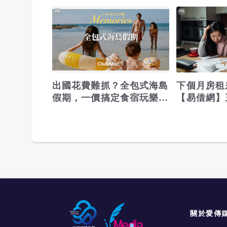
PR
PR
出國花費難抓？全包式海島
下個月房租
假期，一價搞定食宿玩樂，
【易借網】
省錢更省心！
之急
關於愛傳