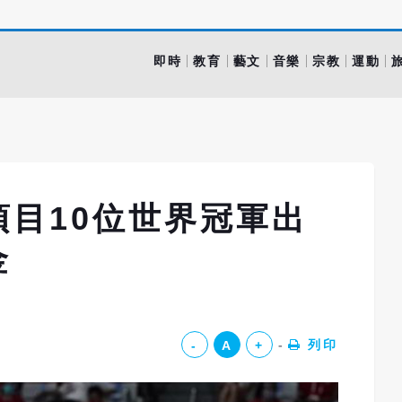
即時
教育
藝文
音樂
宗教
運動
目10位世界冠軍出
金
列印
-
A
+