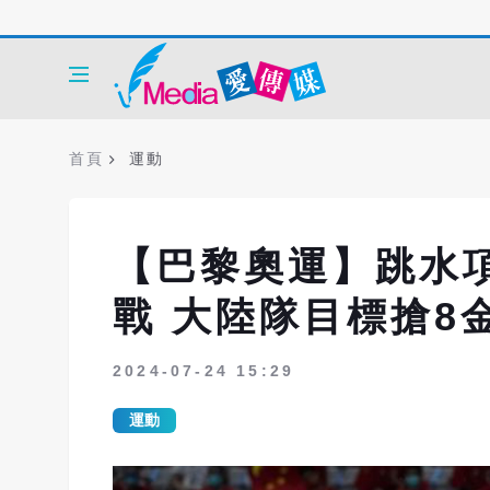
首頁
運動
【巴黎奧運】跳水項
戰 大陸隊目標搶8
2024-07-24 15:29
運動