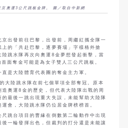
東京奧運3公尺跳板金牌。 圖／取自中新網
北京出發前往巴黎，出發前，周繼紅攜全隊一
糕上的「共赴巴黎，逐夢賽場」字樣格外搶
大陸跳水隊再次向奧運8金夢想發起衝擊，當
的首面奪金可能是為女子雙人三公尺跳板。
一直是大陸體育代表團的奪金主力軍。
戰的大陸跳水隊在前七個單項全部奪冠。原本
創造奧運8金的歷史，但代表大陸隊出戰的周
賽的最後一跳出現重大失誤，未能幫助大陸隊
奧運會，大陸跳水隊仍位居金牌榜榜首。
公尺跳台項目的曹緣在倒數第二輪動作中出現
最後一輪發揮出色，但裁判的打分還是未能讓