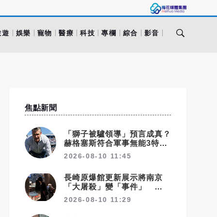
旅遊
娛樂
寵物
醫療
科技
專欄
綜合
影音
焦點新聞
「獅子被驢領導」預言成真？
赫格塞斯符合軍事無能3特
徵 《軍事無能心理學》半世
2026-08-10 11:45
紀後受矚目
長崎原爆館更新展示將南京
「大屠殺」變「事件」 央
視：日本又在偷改歷史
2026-08-10 11:29