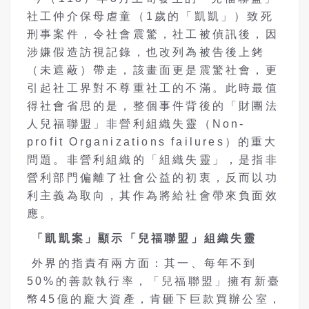
社工仲介保母虐童（1歲的「凱凱」）致死
刑事案件，令社會震驚，社工被偵訊後，因
涉嫌假造訪視記錄，也改列為被告後上銬
（未遮蔽）帶走，該畫面更是震驚社會，更
引起社工界對不尊重社工的不滿。此時最值
得社會省思的是，整個事件背後的「財團法
人兒福聯盟」非營利組織失靈（Non-
profit Organizations failures）的重大
問題。非營利組織的「組織失靈」，是指非
營利部門偏離了社會公益的初衷，反而以功
利主義為取向，其作為將給社會帶來負面效
應。
「凱凱案」顯示「兒福聯盟」組織失靈
外界的指責有兩方面：其一、每年不到
50%的善款執行率，「兒福聯盟」擁有新臺
幣45億的龐大資產，肯砸下巨款買辦公室，