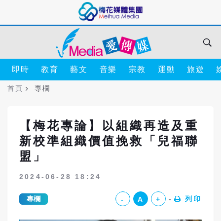
即時
教育
藝文
音樂
宗教
運動
旅遊
首頁
專欄
【梅花專論】以組織再造及重
新校準組織價值挽救「兒福聯
盟」
2024-06-28 18:24
專欄
列印
-
A
+