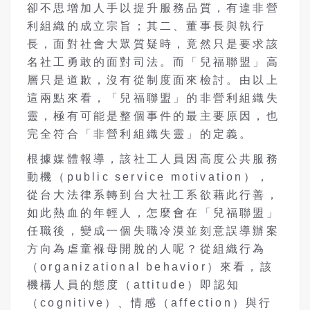
卻不思增加人手以提升服務品質，有違非營
利組織的成立宗旨；其二、董事長與執行
長，面對社會大眾質疑時，竟然只是要求該
名社工勇敢的面對司法。而「兒福聯盟」高
層只是道歉，沒有從制度面來檢討。由以上
這兩點來看，「兒福聯盟」的非營利組織失
靈，極有可能是整個事件的最主要原因，也
完全符合「非營利組織失靈」的定義。
根據媒體報導，該社工人員因高度公共服務
動機（public service motivation），
從台大法律系轉到台大社工系欲藉此行善，
如此熱血的年輕人，怎麼會在「兒福聯盟」
任職後，變成一個失職冷漠並刻意誤導辦案
方向為虐童褓母開脫的人呢？從組織行為
（organizational behavior）來看，該
機構人員的態度（attitude）即認知
（cognitive）、情感（affection）與行