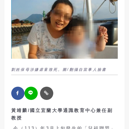
劉姓保母涉嫌虐童致死。圖/翻攝自當事人臉書
黃靖麟
/
國立宜蘭大學通識教育中心兼任副
教授
今（113）年3月上旬發生的「兒福聯盟」