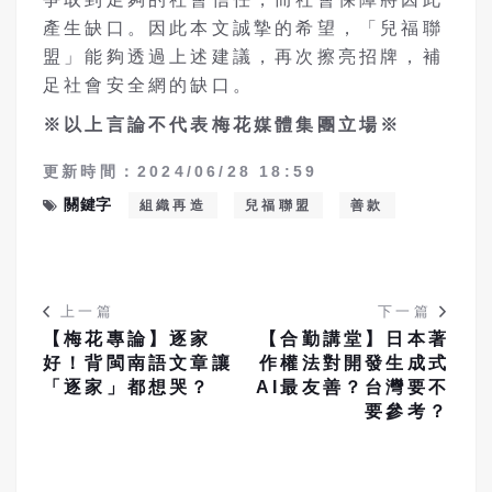
產生缺口。因此本文誠摯的希望，「兒福聯
盟」能夠透過上述建議，再次擦亮招牌，補
足社會安全網的缺口。
※
以上言論不代表梅花媒體集團立場※
更新時間：2024/06/28 18:59
關鍵字
組織再造
兒福聯盟
善款
上一篇
下一篇
【梅花專論】逐家
【合勤講堂】日本著
好！背閩南語文章讓
作權法對開發生成式
「逐家」都想哭？
AI最友善？台灣要不
要參考？