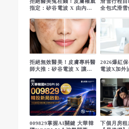
拒絕醫美冤枉錢！皮膚權威
滑雪行程自
指定：矽谷電波 X 由內而
全包式滑雪
外養出逆齡好膚質
場，一價全
PR
PR
表！
拒絕無效醫美！皮膚專科醫
2026爆紅
師大推：矽谷電波 X 讓肌
電波X加外
膚由內而外更強韌
超有感
PR
PR
009829掌握AI關鍵 大華韓
下個月房租