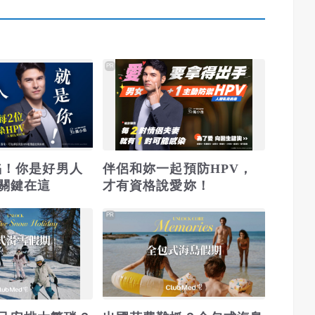
PR
淪陷！你是好男人
伴侶和妳一起預防HPV，
關鍵在這
才有資格說愛妳！
PR