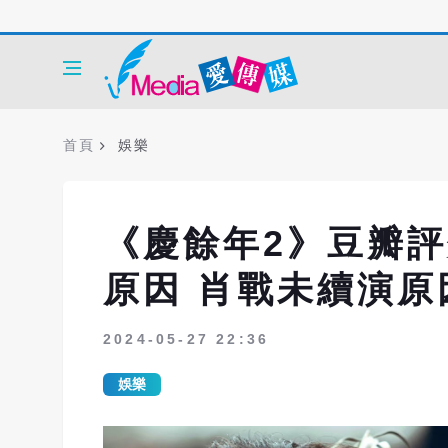
首頁
娛樂
《慶餘年2》豆瓣
原因 肖戰未續演原
2024-05-27 22:36
娛樂