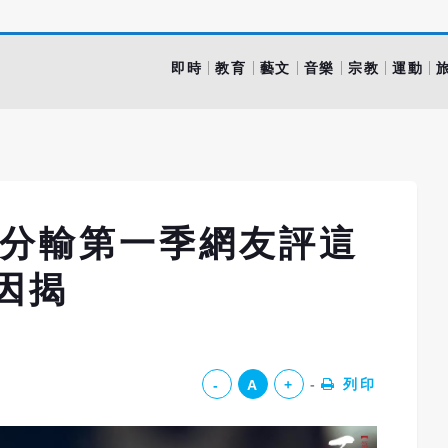
即時
教育
藝文
音樂
宗教
運動
評分輸第一季網友評這
因揭
列印
-
A
+