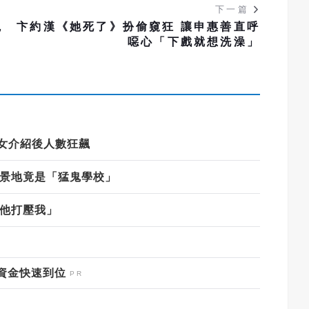
下一篇
觀
卞約漢《她死了》扮偷窺狂 讓申惠善直呼
噁心「下戲就想洗澡」
女介紹後人數狂飆
景地竟是「猛鬼學校」
他打壓我」
資金快速到位