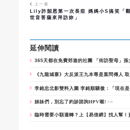
上一篇
Lily許韶恩第一次長痘 媽媽小S搞笑「
世音菩薩來拜訪妳」
延伸閱讀
365
天都在免費郊遊的社團
「街訪聖母」孫
《九龍城寨》大反派王九本尊是葉問傳人
取
李銘忠北影雙料入圍
李銘順驕傲：「現在是
姊妹們，別忘了約診諮詢HPV喔!
臨時需要小額週轉？上【易借網】找人幫！