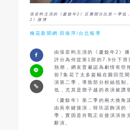
張若昀主演的《慶餘年2》豆瓣開分比第一季低
2》微博
梅花新聞網 田瑜萍/台北報導
由張若昀主演的《慶餘年2》
評分為何從第1部的7.9分下
熱潮，網友普遍認為劇情有些
前7集花了太多篇幅在圓回范
演第二季，導致部分粉絲抵制
低，尤其是鄧子越的表演被讚
《慶餘年》第二季的兩大換角
由吳幸鍵接演，韓玖諾飾演的
季，實因是肖戰正在接演演徐
辭演。