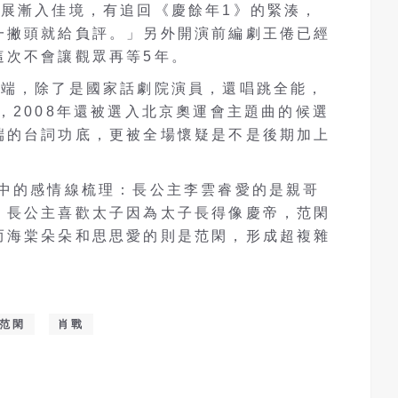
發展漸入佳境，有追回《慶餘年1》的緊湊，
一撇頭就給負評。」另外開演前編劇王倦已經
這次不會讓觀眾再等5年。
端端，除了是國家話劇院演員，還唱跳全能，
，2008年還被選入北京奧運會主題曲的候選
端的台詞功底，更被全場懷疑是不是後期加上
》中的感情線梳理：長公主李雲睿愛的是親哥
，長公主喜歡太子因為太子長得像慶帝，范閑
而海棠朵朵和思思愛的則是范閑，形成超複雜
范閑
肖戰