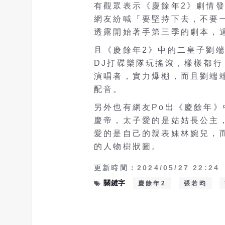
有觀眾表示《慶餘年2》劇情
網友紛喊「要堅持下去，不要
透露開始著手第三季的劇本，
且《慶餘年2》中的二皇子劉
DJ打碟樂隊玩搖滾，樣樣都行
演唱者，實力爆棚，而且劉端
配音。
另外也有網友Po出《慶餘年
慶帝，太子愛的是姑姑長公主
愛的是自己的親表妹林婉兒，
的人物樹狀圖。
更新時間：2024/05/27 22:24
關鍵字
慶餘年2
張若昀