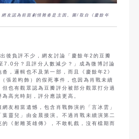
，網友認為前面劇情雜沓是主因。圖/取自《慶餘年
播出後負評不少，網友討論「慶餘年2的豆瓣
滑至7.0分？且評分人數減少？」成為微博討論
拖沓，邏輯也不及第一部，而且《慶餘年2》
閑（張若昀飾）的假死事件，也因為肖戰未續
。但也有觀眾認為豆瓣評分被部分觀眾打分過
譽為高光時刻，評分應該更高。
讓網友相當遺憾，包含肖戰飾演的「言冰雲」
「葉靈兒」由金晨接演。不過肖戰未續演第二
克的《射雕英雄傳》，不敢軋戲，沒有檔期而