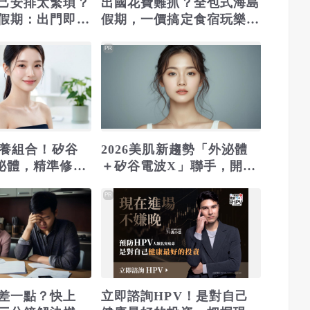
己安排太繁瑣？
出國花費難抓？全包式海島
假期：出門即雪
假期，一價搞定食宿玩樂，
包不怕預算爆
省錢更省心！
PR
保養組合！矽谷
2026美肌新趨勢「外泌體
泌體，精準修復
＋矽谷電波X」聯手，開啟
高階養膚新世代
PR
差一點？快上
立即諮詢HPV！是對自己