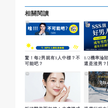
相關閱讀
PR
PR
驚！每2男就有1人中標？不
1/2機率
可能吧？
還是渣男？
PR
PR