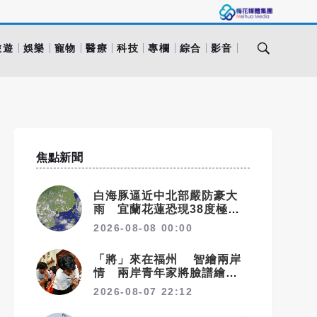
旅遊
娛樂
寵物
醫療
科技
專欄
綜合
影音
焦點新聞
白海豚逼近中北部嚴防豪大
雨 宜蘭花蓮恐現38度極端
高溫
2026-08-08 00:00
「將」來在福州 智繪兩岸
情 兩岸青年家將臉譜繪畫大
賽在福州開幕
2026-08-07 22:12