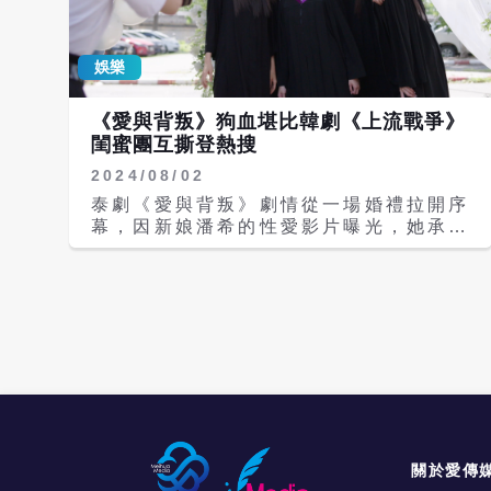
娛樂
《愛與背叛》狗血堪比韓劇《上流戰爭》
閨蜜團互撕登熱搜
2024/08/02
泰劇《愛與背叛》劇情從一場婚禮拉開序
幕，因新娘潘希的性愛影片曝光，她承受
不了壓力輕生，4位閨密成了發布影片的
嫌疑人，在追查真相時，逐漸揭開他們隱
藏的複雜關係與秘密，沒想到後面劇情更
狗血，被許多網友評論「狗血劇情更勝
《小時代》和《PENTHOUSE上流戰
爭》。」 《愛與背叛》集結了妮查潘查
采芃納（Praewa）、普洛伊湘普素帕莎
（Jan）、查雅妮臣姍卡維（Pat）、永
瓦蕾安尼柏爾（Fah）及莎楠查娜阿芘莎
麥蒙空（Aye）等新生代演員。在《愛與
背叛》中Praewa飾演法官女兒潘希，從
關於愛傳
小優秀，受到母親寵愛，接受家族政治聯