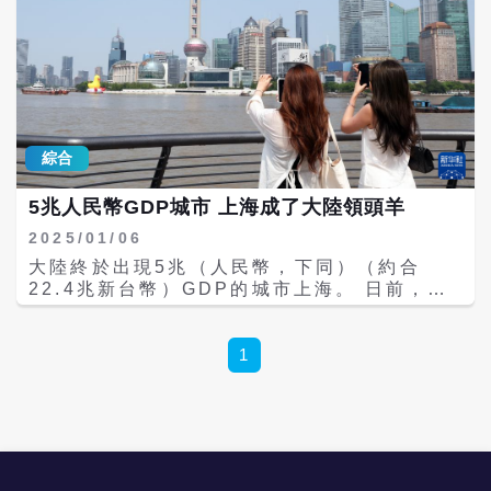
綜合
5兆人民幣GDP城市 上海成了大陸領頭羊
2025/01/06
大陸終於出現5兆（人民幣，下同）（約合
22.4兆新台幣）GDP的城市上海。 日前，上
海市官方發布的新年賀詞表示，2024年全市生
產總值有望邁上5兆元新台階。 2023年上海
GDP已達4.72兆元，考慮到前三季4.7%的增
1
速，加上經濟普查的預期調增，上海GDP總量
突破5兆大關，無太大懸念。在京滬兩大4兆級
城市中，上海先達到5兆目標，上海，靠什麼
突破5兆的？ 騰訊網「國民經略」指出，上海
不是單純外貿之城，也不是純粹金融中心，是
集製造、金融、貿易、航運和科技創新中心為