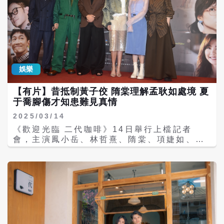
娛樂
【有片】昔抵制黃子佼 隋棠理解孟耿如處境 夏
于喬腳傷才知患難見真情
2025/03/14
《歡迎光臨 二代咖啡》14日舉行上檔記者
會，主演鳳小岳、林哲熹、隋棠、項婕如、李
淳、夏于喬連袂出席。鳳小岳首度擔任咖啡師
職人角色，為了詮釋好這個角色喝了不少咖
啡，笑說真的會因為喝咖啡喝到「咖啡醉」。
隋棠被問到近日演藝圈的風波，表示可以理解
孟耿如的處境。 近期孟耿如與黃子佼帶小孩出
遊被拍，綜藝界大哥徐乃麟、曾國城出聲緩
頰，徐乃麟表示希望為黃子佼留條生路、曾國
城表示期待黃子佼復出，兩人被網友砲轟。曾