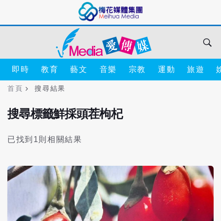
即時
教育
藝文
音樂
宗教
運動
旅遊
首頁
搜尋結果
搜尋標籤鮮採頭茬枸杞
已找到1則相關結果