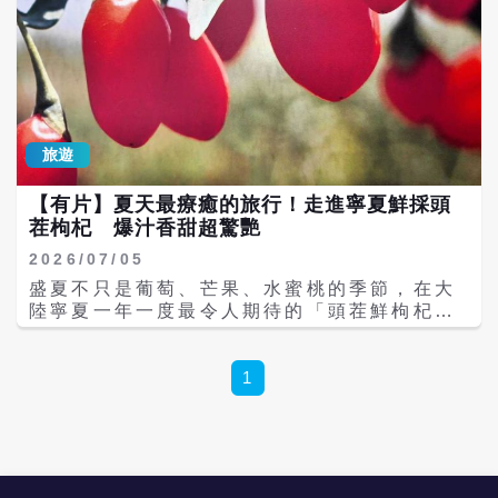
旅遊
【有片】夏天最療癒的旅行！走進寧夏鮮採頭
茬枸杞 爆汁香甜超驚艷
2026/07/05
盛夏不只是葡萄、芒果、水蜜桃的季節，在大
陸寧夏一年一度最令人期待的「頭茬鮮枸杞」
也正式進入採收期。放眼望去，一整片翠綠枸
杞園裡點綴著鮮紅果實，在陽光照耀下閃耀動
人，吸引不少旅人走進果園，親手體驗採摘、
1
現摘現吃，感受一年只有一次的限定美味。 不
同於大家熟悉的乾燥枸杞，新鮮採下的頭茬枸
杞果粒飽滿圓潤，輕輕一咬便瞬間爆汁，入口
先是濃郁甜香，接著帶著淡淡微酸與微苦，層
次豐富，顛覆許多人對枸杞的既有印象。不少