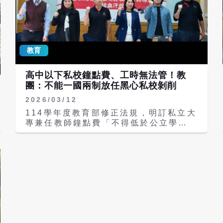
教育
高中以下私校鐘點費、工時無法管！教
團：不能一國兩制放任黑心私校剝削
2026/03/12
114學年度教育部修正法規，明訂私立大
專兼任教師鐘點費「不得低於公立學
校」，全國教師工會總聯合會今天（12
日）表示，該項規定獨漏高中以下私校教
師，不能說同為私校，大專有法規護體，
高中以下卻淪為法外孤兒。且現行法規對
私校專任教師的「基本授課節數」毫無規
範，等同國家放任黑心私校無底線剝削。
全教總表示，教育部自114年起保障私立
大專兼任教師鐘點費不低於公校，但高中
以下私校卻被「放生」。私校為節省人事
成本常大量聘用兼任或代課教師，若無國