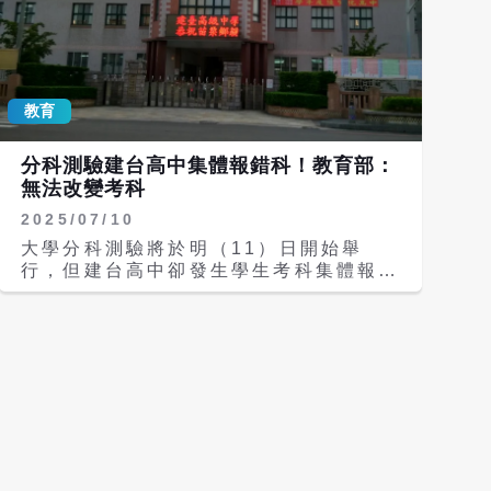
教育
分科測驗建台高中集體報錯科！教育部：
無法改變考科
2025/07/10
大學分科測驗將於明（11）日開始舉
行，但建台高中卻發生學生考科集體報錯
的事件。教育部今天上午表示，因為已於
昨天將考生名冊、考卷及試卷傳送至全台
各考區，考量考試的公平性，故無法讓受
影響的23名考生改變考科。國教署也會
調查，在報名過程中有多個確認環節，為
何仍會發生失誤，並將對校方採取相關處
置。 這起事件涉及苗栗私立建台高中，
校方將學生的考科集體報錯，導致原要報
考生物的學生變成考歷史，考歷史則報成
考生物，共有23名考生受到影響，引起