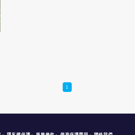
家法規的強制底線，教師只能任由校方宰
割。全教總要求應比照大專規定，立即修
訂《高級中等以下學校兼任代課及代理教
師聘任辦法》第16條，明文規範：「私
立學校兼任代課及代理教師鐘點費支給基
準，不得低於公立學校兼任代課教師鐘點
費支給數額」，確保制度公平。 此外，
公立學校有明確的「基本授課節數」與超
鐘點費標準，但現行「高級中等教育法」
第32條對私校卻隻字未提，全交由各校
「自行內控」。全教總表示，這種缺乏國
家標準的空白授權，已長期讓黑心校方能
肆意增加工時、獨斷苛扣超鐘點費，使私
校淪為血汗工廠。 不僅在職期間遭剝
1
削，私校教師的「退休保障」也面臨不
公。全教總指出，現行私校退撫提撥率僅
12％，明顯低於公校的15％。要真正改
善私校待遇，必須全面盤點在職薪資到退
休生活。 全教總提出三大勞權改革主
張：首先，修正《高級中等教育法》第
32條，比照《國民教育法》，明文規定
私立高中職教師每週授課節數標準，由主
媒
隱私權保護
服務條款
個資保護聲明
聯絡我們