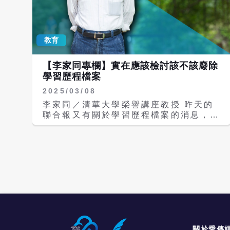
99％以下。 桃連區報名1萬4353人、錄
取1萬4236人，錄取率99.18％；高雄
區報名1萬4241人、錄取1萬4169人，
教育
錄取率99.49％。 各就學區中，花蓮區
及澎湖區錄取率均是100％；屏東區
99.92％、金門區99.81％、宜蘭區
【李家同專欄】實在應該檢討該不該廢除
99.76％、台南區99.6％、中投區
學習歷程檔案
99.58％及台東區99.57％也都超過
2025/03/08
99.5％。 教育部表示，全國平均每名學
生選填12.95個志願，平均錄取志願序是
李家同／清華大學榮譽講座教授 昨天的
第2.38志願；45.91％學生錄取第一志
聯合報又有關於學習歷程檔案的消息，教
願，83.49％錄取前三志願，93.23％錄
育部葉次長勸說不要幫助學生做虛假的學
取前五志願。 特色招生考試分發入學今
習歷程檔案。我也有感而發，我很慶幸自
年由基北區、桃連區及嘉義區3個就學區
己當年在高中只知道要用功念書，無須準
辦理，共7所學校招生，招生名額200
備什麽檔案。 這則新聞是說有一位學生
名，共301人報名，其中基北區142人、
的親友要幫助她製作醒目的學習歷程檔
桃連區125人、嘉義區34人，最終錄取
案，其實坊間還有專門替高中生製作學習
120人，整體錄取率39.87％。 教育部
歷程檔案的公司，他們非常專業，做出來
提醒考生應依各錄取學校規定時間及方式
的檔案也都十分精美，可是要收費的。這
完成報到，報到前可先至學校網站招生宣
些公司還在網路上大作廣告。 學習歷程
導專區查詢報到程序、應繳資料，以及課
檔案如果對升學有關鍵性的重要性，我必
程安排、發展特色、未來進路及暑期活動
須說，這對弱勢孩子是很不利的，因為他
關於愛傳