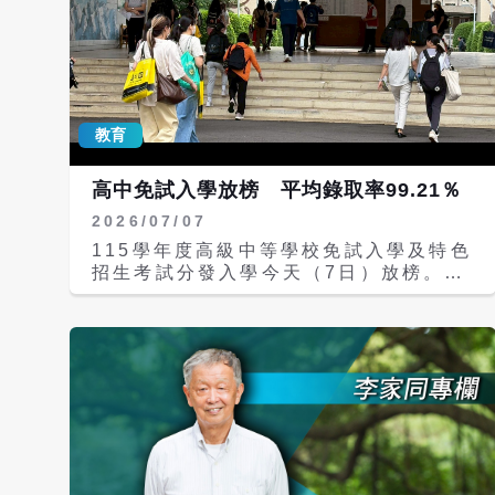
教育
高中免試入學放榜 平均錄取率99.21％
2026/07/07
115學年度高級中等學校免試入學及特色
招生考試分發入學今天（7日）放榜。教
育部說明，全國15個就學區免試入學共
12萬620人報名，錄取11萬9664人，平
均錄取率99.21％，以基北區錄取率
98.58％最低。錄取學生即起可查詢錄取
結果，並於7月9日依規定完成報到。 根
據教育部資料，以地區而言，基北區錄取
率98.58％最低，是全國報名人數最多的
就學區，共3萬1498人報名、3萬1052
人錄取，446人未錄取；錄取率第二低是
彰化區98.43％，另嘉義區98.67％也在