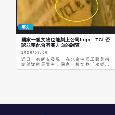
藝文
國家一級文物也能刻上公司logo TCL否
認並稱配合有關方面的調查
2026/07/06
近日，有網友發現，在北京中國工藝美術
館舉辦的展覽中，國家一級文物「永樂款
鎏金銅觀音菩薩像」上出現電視機大廠
TCL的廣告字樣，引起《北京日報》、
《南方都市報》等主流媒體的報導。
TCL回應媒體詢問時表示，經全面排
查，從未授權或參與在該文物展陳中放置
任何品牌標識；並將積極全力配合相關文
物展出方和主管單位對此事件的調查，推
動問題儘快查清。 去年，南京博物館才
爆發駭人聽聞的文物盜賣案，今年2月，