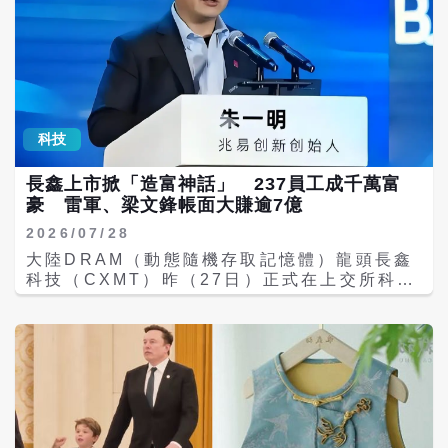
科技
長鑫上市掀「造富神話」 237員工成千萬富
豪 雷軍、梁文鋒帳面大賺逾7億
2026/07/28
大陸DRAM（動態隨機存取記憶體）龍頭長鑫
科技（CXMT）昨（27日）正式在上交所科創
板掛牌，首日即寫下中國資本市場歷史新頁。
公司以每股人民幣8.66元發行，開盤即衝上
49.5元，大漲471.59%，盤中最高到55.03
元，終場收49元，較發行價大漲465.82%，
總市值約3.28兆元人民幣，不僅超越工商銀
行、貴州茅台與寧德時代，登上A股市值第
一，也成為科創板史上規模最大的IPO。 長鑫
一夕之間不僅改寫中國半導體產業史，也催生