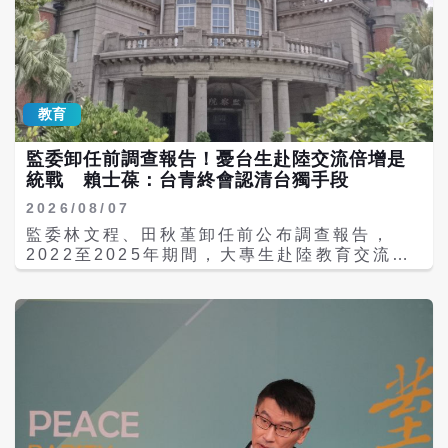
至目前，中方尚未進一步說明交通管制的具體
個資外洩、統戰及「未統先治」等理由封鎖網
範圍、執行方式及是否影響國際商船正常航
站，相關說法都是「台獨話術」。他並表示，
行。不過，由於台灣海峽是全球重要國際航運
「難道給台灣青年多一個機會就叫統戰，讓台
航道之一，此次措施及兩岸互相喊話，也再度
灣青年自己比較就叫風險？」認為網站遭封
引發外界對區域航運秩序及兩岸情勢發展的關
鎖，反而顯示平台符合台灣青年需求。 他進一
注。 隨著白海豚颱風逐漸逼近，航運業者正密
教育
步強調，民進黨政府雖可封鎖網站、限制民眾
切留意颱風動態及兩岸發布的航行資訊，並依
瀏覽，但無法阻止台灣青年尋求發展機會，也
各港口及航管單位公告調整航線，以兼顧航行
監委卸任前調查報告！憂台生赴陸交流倍增是
無法阻止兩岸青年交流。 陳斌華指出，大陸正
安全與營運需求。
統戰 賴士葆：台青終會認清台獨手段
推動「十五五」規劃，高品質發展帶來新的就
業與創業機會，仍將秉持「兩岸一家親」理
2026/08/07
念，持續為台灣青年赴陸交流、就學、就業及
監委林文程、田秋堇卸任前公布調查報告，
創業提供更多便利，並歡迎台灣青年使用「台
2022至2025年期間，大專生赴陸教育交流增
青e家」平台。 根據公開資料，「台青e家」
加1倍多，由於中共長期將台灣青年視為統戰
於7月15日正式上線，網站設有「來實習」、
重點，監委促請陸委會及教育部「精進管理機
「找工作」、「去交流」及「選學校」四大功
制」。不過國民黨立委賴士葆今天（7日）指
能，目前收錄近2,000家企業、提供近6,000
出，綠營大筆一揮將學子赴陸交流全數扣上統
個職缺，主打協助台灣青年取得赴陸就學、實
戰帽子，但這一代台灣年輕人開闊的視野終究
習、就業及交流資訊。 另一方面，陸委會副主
會認清民進黨為了台獨的不擇手段。 本屆監察
委梁文傑6日表示，經與相關機關協調後，已
委員任期到7月31日為止，林文程、田秋堇趕
對「台青e家」網站完成停止解析作業。他指
在7月29日壓線提出調查報告，指兩岸青年學
出，陸委會認為該平台涉及《兩岸人民關係條
子交流形成單向不對等現象。2人表示，中共
例》相關規範，因此採取必要措施。此前，陸