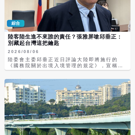
所以我們當然會協調相關部會，給它下架或屏
是台幹，這個部分確實需要注意。
蔽」。 陸委會今日下午舉行例行記者會，副主
委兼發言人梁文傑親自主持，針對國台辦推出
「台青e家」平台提供線上遞履涉違反兩岸條
綜合
例，陸委會將協調相關部會下架或屏蔽網站的
進度，梁文傑表示，「台青e家」這個平台它
陸客陸生進不來誰的責任？張雅屏嗆邱垂正：
是直接刊載了對方（陸方）有各種職缺，還有
別藏起台灣這把鑰匙
什麼學校，要我們青年到大陸去。那該網站上
面還有線上要投遞履歷、線上報名等功能，要
2026/08/06
求提供個資，藉此來蒐集台灣青年朋友的資
陸委會主委邱垂正近日評論大陸即將施行的
料。陸委會認為這個是有極高的風險。 梁文傑
《國務院關於出境入境管理的規定》，宣稱大
表示，這個網站的內容同時涉及到兩岸條例第
陸民眾無法來台就學、觀光，都是受到陸方嚴
23條，就是協助陸方學校招生、第33條仲介陸
格出入境管制所致。國民黨考紀會主委兼大陸
人任職、第34條廣告投放等相關規定，所以我
事務部主任張雅屏6日表示，這是失憶還是惡
方法令是有明確違規規範的，但是對岸還是執
意，只為分歧不要和平？明知事實卻刻意隱
意要推出這個網站，陸委會就跟相關單位協調
瞞。倒果為因。 張雅屏透過臉書發文說，大陸
之後，已經對該網站進行停止解析的作業，停
民眾要來台，手續繁瑣，除了需要陸方核發
止解析就是一般講的封鎖。 梁文傑表示，過去
「大通證」，還必須取得台灣方面核發的「入
曾經有類似的案例，是在 2019 年對岸推出了
台證」。今天兩岸人員往來受阻，明明是兩端
一個叫「關注 31 條」的網站，當時也是由
都有行政關卡；民進黨政府卻把台灣這一端的
NCC（國家通訊委員會）就把它封鎖了。 饒
鐵門藏起來，假裝自己手上沒有鑰匙，再把全
慶鈴錄影參加「海峽論壇」 梁文傑：沒有觸
部責任推給對岸。 對於陸生不能來、陸客進不
及政治議題 台東縣長饒慶鈴今年6月透過錄影