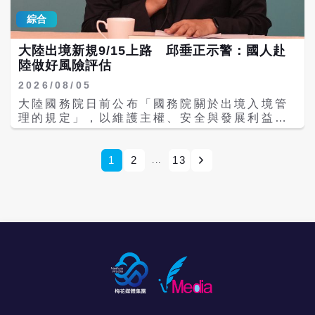
及選舉公正性，該部已完成相關事證蒐整，將
和平。當陸委會只剩下卸責、恐嚇、扭曲與貼
同胞，絕大部份都在呎尺之遙的廈門購置了房
綜合
向憲法法庭聲請解散統促黨。 內政部表示，聲
標籤，它就不再是解決兩岸問題的機關，而成
產，但是你進一步的去試探，他們否願到福建
請解散統促黨有三大理由，第一，配合中共在
了製造兩岸問題的機器。陸委會要的究竟是交
作中國的公民，則答案是否定的，金門人不願
大陸出境新規9/15上路 邱垂正示警：國人赴
台發展組織，且協助中共認知作戰、滲透基
流與和平，還是製造分歧與切割選票？
放棄金門縣的優厚福利，更不願意放棄台灣全
陸做好風險評估
層，還引入陸資介入選舉；第二，跨境鎮壓，
民健保的權利。 但是我們的陸委會對自已同胞
噤聲台灣民主；第三，披著政黨外衣，但實際
沒有信心，設下重重難關，阻擋他們去交流、
2026/08/05
為黑幫犯罪組織 國台辦發言人陳斌華指出，主
開會、觀摩，是我們自己的損失。 陸委會又設
大陸國務院日前公布「國務院關於出境入境管
張祖國統一、反對「台獨」分裂和外來干涉，
下種種障礙，阻絕大陸同胞組來台灣觀光旅
理的規定」，以維護主權、安全與發展利益為
符合民族大義，順應歷史大勢，合理合法、正
行，造成台灣旅遊業的負成長與旅遊業者的寒
由，收緊入出境邊境防控。大陸官方定調，新
義正當。陳斌華表示，民進黨基於「台獨」本
冬，如果政府拿開雙手，讓兩岸業者自行協調
規旨在「規範出境入境管理、保障合法權益、
性，試圖強行解散有關政黨，以此打壓政治異
出每月的團進及赴法旅遊的台客人數，互有盈
維護國家主權、安全、發展利益」，將於9月
1
2
13
...
已、強化「綠色恐怖」，對此嚴厲譴責。最
利，又何必去讓日、韓、泰、越等國家不勞而
15日起正式施行。對此，陸委會主委邱垂正今
後，陳斌華強調，希望台灣社會各界認清民進
獲呢？ 這次在廈門試坐了幾次BRT，覺得滿意
（5）日表示，中國大陸對他們國人、境外人
黨當局「台獨」本質，共同反對其濫權妄為、
得不得了。前台中市長胡志強曾計劃推出台中
士嚴格管理，現在只是把嚴格管理規則明文
政治操弄。 國台辦批打壓政治異己 陸委會反
的BRT系統，但是被後任市長林佳龍給搞砸
化，邱垂正提醒，中國大陸近年來不斷翻新相
嗆：政治化混淆視聽 陸委會回應表示，內政部
了，使現在的台中市公車，成了非常奇怪的停
關法令，增加國人赴中國大陸風險，國人赴大
在7月30日的記者會講得很清楚，聲請解散統
車站，難怪後來的林佳龍不能連任。 廈門的
陸務必做好風險評估，才能確保安全。 立院內
促黨有三大原因，第一，該黨拿中共資金介
BRT捷運系統，目前只有一條，但是運作非常
政委員會今日審查「臺灣地區與大陸地區人民
選、發展間諜網、吸收軍人與中配、滲透宮廟
快速流暢，而且施工及營運成本，應該只有軌
關係條例」，邱垂正並於會前受訪。媒體詢問
和電台做統戰與認知作戰。第二，該黨在台透
道㨗運的四分之一而已，台灣各個縣市都應該
中國大陸出境新規定9月15日上路一事，有學
過暴力攻擊進行跨境鎮壓。第三，該黨犯罪紀
去考察規模，以照顧全國民眾。 BRT的全名是
者示警，中國大陸能不要去就不要去，在中國
錄眾多，歷來查處核心幹部及黨員141名、98
Bus Rapid Transit，中文名字應該是公車㨗
大陸的話也會被強制執行、限制出境。對此，