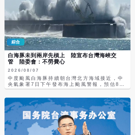
綜合
白海豚未到兩岸先槓上 陸宣布台灣海峽交
管 陸委會：不勞費心
2026/08/07
中度颱風白海豚持續朝台灣北方海域接近，中
央氣象署7日下午發布海上颱風警報，預估8日
將是颱風最接近台灣的時刻，北部及中部山區
有局部豪雨以上降雨機率。另一方面，中國大
陸廣東海事局以颱風可能影響台灣海峽航行安
全為由，宣布對經台灣海峽南口北上的船舶實
施交通管制，引發陸委會強烈反彈，雙方再度
隔空交鋒。 中央氣象署表示，白海豚7日晚間
8時中心位於台北東北東方約620公里海面，以
每小時約12公里速度朝西北西方向移動，中心