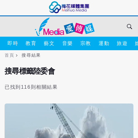
即時
教育
藝文
音樂
宗教
運動
旅遊
首頁
搜尋結果
搜尋標籤陸委會
已找到116則相關結果