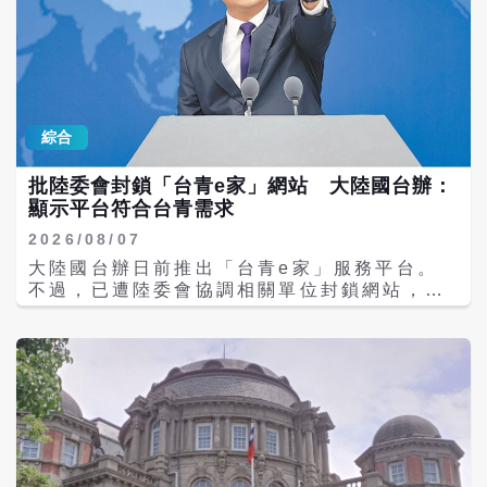
氣壓950百帕，近中心最大平均風速每秒40公
尺，暴風圈持續擴大。依目前路徑研判，8日
將最接近台灣，北部海域及陸地天氣將明顯受
到影響，不排除最快8日晚間針對馬祖發布陸
上颱風警報。 受到颱風外圍環流影響，中國大
陸廣東海事局表示，依據氣象預報，白海豚通
綜合
過琉球群島後將進入東海，並朝華東沿海靠
近，台灣海峽及周邊海域將受風浪影響。廣東
批陸委會封鎖「台青e家」網站 大陸國台辦：
海事局宣布，自8月6日晚間6時起，對經台灣
顯示平台符合台青需求
海峽南口北上的船舶實施交通管制，並要求相
關船舶選擇安全水域避風，配合海事單位指
2026/08/07
揮，以確保航行安全。 對此，行政院大陸委員
大陸國台辦日前推出「台青e家」服務平台。
會發布聲明表示，中方以颱風為由宣布對涉及
不過，已遭陸委會協調相關單位封鎖網站，引
台灣海峽相關海域實施交通管制，相關作法涉
發兩岸隔空交鋒。國台辦發言人陳斌華7日以
及國際航行權益，並認為中方無權對台灣相關
答記者問方式回應表示，「台青e家」遭封
海域進行管制或管轄。陸委會指出，中共有關
鎖，顯示平台符合台灣青年需求。 大陸國台辦
部門的無理粗魯聲明，是對國際秩序與規範的
指出，「台青e家」是面向台灣青年的公益性
無知、漠視與踐踏。極其可笑。 陸委會強調，
綜合服務平台，目的在回應台灣青年赴陸交流
中共沒有任何權利可對我國海域做任何「管
與發展需求，提供交流、學習、實習、就業等
制」或「管轄」行為，台灣自己的事不勞中共
資訊服務。平台自7月15日上線以來，已獲不
費心，還請北京當局自我節制、遵守國際規
少台灣民眾及青年關注與使用。 陳斌華批評，
範，顧好自己的可能災情，不必越俎代庖。 截
民進黨政府罔顧台灣青年交流、發展需求，以