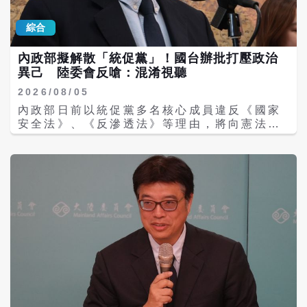
施行的規定，時間上根本無法構成直接因果。
項進步所嚇到，因為兩岸的基建和都市繁榮不
陸委會卻硬把多年以前的交流中斷，扣到一部
能相比，所以很自然就阻擋國人前往參觀訪
綜合
尚未施行的新規頭上。這不是專業判斷，而是
問，但我們政府對自己的施政也要有信心，像
利用人民不熟悉兩岸法規，故意混淆時間、制
我們目前極好的社會福利政策、全民健保、福
度與因果，製造「所有問題都是大陸造成」的
內政部擬解散「統促黨」！國台辦批打壓政治
利農民與原住民、國會朝野共議國事、地方及
單一印象。 張雅屏說，民進黨對此操作早已駕
異己 陸委會反嗆：混淆視聽
中央的選舉制度等等，都是社會主義的中國所
輕就熟：先封鎖交流，再嫁禍對岸；先製造障
必須跟上的。 所以，台海兩岸的同胞目前雖然
2026/08/05
礙，再指控別人不肯開放；先累積敵意，再把
生活在不同的環境，不同的政治社會體制中，
內政部日前以統促黨多名核心成員違反《國家
緊張局勢當作抗中仇中的政治燃料。真正負責
但是都有各自的優點及缺點，只要不相互仇視
安全法》、《反滲透法》等理由，將向憲法法
任的兩岸政策，應該把雙方限制攤在陽光下，
及敵對，在貿易、經濟、農業、產業等方面互
庭聲請解散「中華統一促進黨」。對此，國國
像是：陸方有哪些關卡，台灣設置了哪些障
通有無，暫時維持現狀，直到將來彼此距離縮
台辦今（5）日跳腳回應，稱這是「綠色恐
礙；哪些可以立即鬆綁，哪些需要協商處理。
短，都可以坐下來好好的談判，過去毛澤東及
怖」，認為主張祖國統一反對台獨，合法正
陸委會的職責，本來應該是減少障礙、恢復溝
鄧小平都曾說過，兩岸的問題，可以等一百年
當。陸委會回應表示，內政部依法聲請解散統
通、協助人民，而不是每天選擇性剪裁事實、
後再來處理都不為過。 我們的這次暑假廈門之
促黨，是維護台灣的社會秩序與民主制度運
放大恐懼、堆疊惡意。 兩岸交流被阻斷，受害
旅，親眼看到兩岸的確是各有其優點，首次看
作，國台辦把這件事情政治化完全是混淆視
的是台灣的學校、旅宿、餐飲、交通及觀光產
到廈門附近的現代化建設，都市的快速發展令
聽。 內政部7月30日舉行「聲請中華統一促進
業；失去的是兩岸青年相互理解、人民彼此往
人驚艷。但是我們在回到金門作一日遊時，又
黨違憲解散」記者會表示，統促黨中多名核心
來的機會。人民承擔經濟損失與戰爭風險，民
發現金門像一位美麗又樸素的村姑。 自從兩岸
成員因涉違反《國家安全法》、《反滲透
進黨卻企圖收割「抗中保台」的選票。 對於陸
小三通之後，金門與廈門的民眾彼此往來，互
法》、《臺灣地區與大陸地區人民關係條
委會一再提醒國人赴陸風險，張雅屏認為，這
通有無，很有風味。生活在現代高樓大廈之間
例》、《總統副總統選舉罷免法》、《公職人
做法可行，但不能一邊鎖上台灣的大門，一邊
的廈門人，每天辛勤工作，如果能在週末假
員選舉罷免法》、《組織犯罪防制條例》、
指著對岸質問：「為什麼人不來？」仇中抗中
日，過海到金門，享受安靜、純僕、自然的農
《刑法》等情形，已危害國家安全、社會穩定
不能讓台灣更安全，愚民宣傳也換不到真正的
村生活，是都市裏難得有的享受。 據說金門的