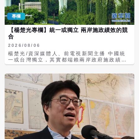
來，張雅屏直言：台灣政府難道毫無責任？這
方式參加大陸「海峽論壇」，陸委會以違反
些年，民進黨政府持續限縮陸客、陸生及兩岸
《兩岸人民關係條例》請內政部進行查處。對
各項交流。即使陸方曾表達恢復部分旅遊與交
專欄
此，邱垂正昨日透露，移民署認為違法，但最
流的意願，陸委會仍不斷搬出「對等」、「風
終還是必須聽取其他部會的意見，尊重內政部
險評估」及「小兩會溝通」等理由拖延、設
聯審會相關結果，才能做出決定。 對此，梁文
【楊楚光專欄】統一或獨立 兩岸施政績效的競
障。如今邱垂正卻倒果為因，把交流中斷全部
傑回應表示，這件事情他上次已經有說過了，
合
說成陸方單方面造成，彷彿台灣從來沒有拒發
因為陸委會看了在饒慶鈴海峽論壇用影片所發
2026/08/06
入台證，也沒有設下任何政策限制。 這已經不
表的內容，基本上是沒有觸及到什麼政治議
是普通的失憶，而是刻意割裂事實、選擇性提
楊楚光/資深媒體人、前電視新聞主播 中國統
題，然後基本上是以客套化和場面化為主。所
供資訊，把人民當成不懂制度、不會查證、只
一或台灣獨立，其實都端賴兩岸政府施政績效
以目前看起來，應該很快就會做出一個決定，
能被政治口號牽著走的愚民。更荒謬的是，邱
的競合，有待時間去 考驗。 今天試以一項市政
但是因為這個是跨部會的，所以可能時間稍微
垂正一方面承認這部新規是把出入境管理「明
建設為例，作詳細的說明！ 最近我們家組了一
有一些延遲，但是應該還是很快就會做出決
文化」，另一方面又把「明文化」直接解讀成
個家庭旅遊團，到廈門附近去走了一趟，覺得
定。
「高度任意」。 張雅屏質疑：如果條文增加行
夏門的建設非常進步，綠化城市非常美麗，為
政裁量，當然可以具體指出；例如詢問電子資
什麼台灣政府的官員不能去看看？ 最近一年多
料，以及涉及國安或刑事偵查時得不告知限制
行政院陸委會用盡一切手段，阻止政府官員到
理由，確實都值得關注與警戒。但依法評論，
大陸作交流訪訪問，理由是恐怕大陸對我們的
必須對照條文；政治批判，也不能移花接木。
行政官員作統戰。 陸委會有點侮辱了台灣全體
這部新規共有19條，適用於一般出境入境管
公務人員，因為他們是受過完整的教育和訓
理，並不是專門針對赴台觀光或就學所制定。
練，經過考試才進入政府機關工作，以他們的
大陸自2019年起暫停自由行簽注、2020年起
智慧和教育水平，不致於輕易被中共政權所統
暫停陸生赴台，與一部2026年9月15日才開始
戰。 老實說台灣陸委會真的有被近年來大陸各