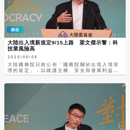
長期將台灣青年視為統戰重點，而且統戰對象
委會主委邱垂正也曾表示，相關網站將依法研
從大專學生延伸到中小學。自2023疫情緩和
議採取屏蔽或下架等處置。
後，台灣學生赴陸交流人數大幅增長。根據統
計，2022至2025年台灣大專校院赴陸學生由
2196人增至5745人，高中職由676人增至
綜合
1161人，國中由0人增至1021人，國小學生
更由38人暴增至1045人，隨團教師由661人
大陸出入境新規定9/15上路 梁文傑示警：科
增至1281人。相較之下，林文程、田秋堇指
技業風險高
出，來台參與陸委會活動的陸生人數逐年減
少，由2022年76人降至2025年僅16人，且多
2026/08/06
具共青團背景，近年除研修生外，很少中國大
大陸國務院日前公布「國務院關於出境入境管
陸學生來台參與教育活動；「陸方自2020年4
理的規定」，以維護主權、安全與發展利益為
月起片面停止陸生新生來台就讀學位之後，使
由，收緊入出境邊境防控。大陸官方定調，新
兩岸青年交流已形成極度單向、不對等交流現
規旨在「規範出境入境管理、保障合法權益、
象。」 林文程、田秋堇指出，調查發現，教育
維護國家主權、安全、發展利益」，將於9月
部雖於2019年建置「赴陸教育交流活動登錄平
15日起正式施行。對此，陸委會今（6）日示
台」，要求各級學校落實填報，然該平台功能
警，不論台商或是台籍幹部，或者是在大陸投
未盡發揮；陸委會與教育部應依總統賴清德指
資的科技業者等，可能違反出口管制或技術出
示，切實精進登錄制度，責成學校站在第一
口規定。 陸委會今日下午舉行例行記者會，由
線，為兩岸對等、健康教育交流把關。 對此，
副主委兼發言人梁文傑親自主持，媒體關注大
賴士葆表示，林文程、田秋堇卸任前公布調查
陸國務院關於出境入境管理的規定議題，9月
報告，說2022至2025年期間，大專生赴陸教
15號要實施，這個規定會不會對台灣民眾、台
育交流增加1倍多。「綠營大筆一揮全數扣上