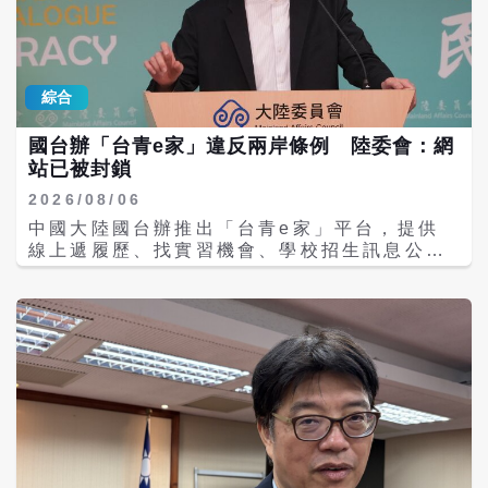
商造成影響？ 梁文傑回應表示，其實中國大陸
統戰帽子，卻不去想為什麼這些學生和家長願
對於他的公民和外國人士的出入境本來就是高
意離開台灣前往大陸？」他說，民進黨政府和
度管制，它是可以幾乎是可以隨意地禁止出入
綠媒竭盡所能汙名大陸、貼標籤扣紅帽，但是
境的，這一次就是用法治化的名義，然後公佈
民眾願意為了求學、就業和發展環境前往大
綜合
了這個條例，也就是說把原來比較隨意的一些
陸，政府不僅不輔導協助，甚至口誅筆伐炮口
事情，把它披上了一個法律的外衣。 梁文傑
朝向學生。賴士葆認為，這一代年輕人開闊的
國台辦「台青e家」違反兩岸條例 陸委會：網
說，陸委會特別會比較關注的是它裡面有「違
視野，終究會認清民進黨為了台獨的不擇手
站已被封鎖
反出口管制或技術出口」的規定，這一類的人
段。
他基本上很可能是跟台灣比較有關係，不論台
2026/08/06
商或是台籍幹部，或者是科技業，在大陸投資
中國大陸國台辦推出「台青e家」平台，提供
的科技業者等。這一類的很可能會不曉得自己
線上遞履歷、找實習機會、學校招生訊息公布
違反出口管制或技術出口的規定等，所以陸委
等功能。陸委會主委邱垂正昨日表示，這是企
會認為這一類的人士是特別有比較高的風險，
圖對台「未統先治」，將協調相關部會下架或
要特別呼籲台商及國人要做好風險評估。 媒體
屏蔽網站。陸委會今（6）日證實，已經將
追問陸港澳的橙色旅遊警示會不會有進一步的
「台青e家」網站屏蔽封鎖。 邱垂正昨日在立
評估調整，對於台灣的半導體跟高科技從業人
法院內政委員會會議結束後受訪表示，台青e
員，還有退休的公務人員的族群，有沒有從目
家號稱可以協助台灣青年找工作、找實習、選
前的警示轉為更實質的登錄申報或者是管制的
學校、找交流，企圖對台未統先治，或說是對
機制？梁文傑表示，因為這個規定剛剛發布，
台進行輿論戰、心理戰，「事實上有沒有媒合
所以他們還在注意相關的發展，陸委會已多次
（工作）成功，誰會知道」，「台青e家」直
提醒公務員，現在要進一步提醒，在大陸投
接面對學生，「我們認為這個是非常嚴重的，
資、從事科技業或半導體等相關規定的台商或