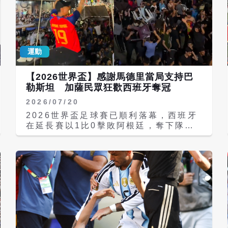
運動
【2026世界盃】感謝馬德里當局支持巴
勒斯坦 加薩民眾狂歡西班牙奪冠
2026/07/20
2026世界盃足球賽已順利落幕，西班牙
在延長賽以1比0擊敗阿根廷，奪下隊史
第二座世界盃冠軍，也終結了阿根廷衛冕
夢想。 在飽受戰火蹂躪的加薩地帶，民
眾歡慶西班牙世界盃奪冠，展現對馬德里
當局長期支持巴勒斯坦的感謝。 🇵🇸
🇪🇸 Palestinians in Gaza
celebrate Spains 2026 FIFA
World Cup triumph against
Argentina ⚽ Residents cheer
Spains winning goal, finding a
brief escape from hardships of