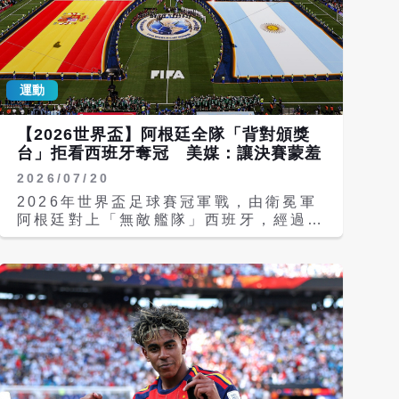
運動
【2026世界盃】阿根廷全隊「背對頒獎
台」拒看西班牙奪冠 美媒：讓決賽蒙羞
2026/07/20
2026年世界盃足球賽冠軍戰，由衛冕軍
阿根廷對上「無敵艦隊」西班牙，經過
120分鐘苦戰，西班牙在延長賽以1比0
成功奪下冠軍，時隔16年再度舉起大力
神杯。然而，賽後頒獎環節卻爆發爭議一
幕，阿根廷全隊竟選擇「集體背對」頒獎
台，只轉身面向自己的球迷，拒絕觀看對
手榮耀時刻。知名美國體育媒體《The
Athletic》撰文抨擊，直指阿根廷的行
為「讓他們自己與世界盃決賽蒙羞」。
Argentina players with their
backs to Spain, as they take their