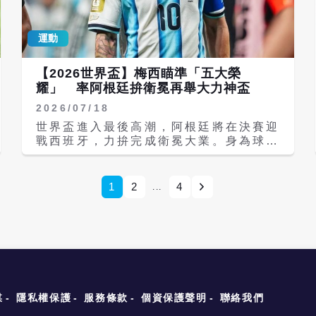
享喜悅。」 In pictures: In Spain,
梅西仍寫下個人生涯新里程碑。39歲的
the US, Lebanon, Gaza and
他成為世界盃史上僅第二位曾三度站上決
elsewhere, fans celebrate Spains
運動
賽舞台的球員，也是歷史上在世界盃決賽
victory against Argentina in the
出賽年紀最大的非守門員球員。然而，紀
World Cup final
錄終究無法換來冠軍，西班牙最終成功笑
【2026世界盃】梅西瞄準「五大榮
https://t.co/y13PI4j1bl
到最後，重新奪回足球最高榮耀。 The
耀」 率阿根廷拚衛冕再舉大力神盃
pic.twitter.com/WwSkZiqqXq TRT
Messi-Lamine Yamal story goes
World (@trtworld) July 20, 2026
2026/07/18
full circle ❤️
慶祝活動不僅限於加薩，西岸的伯利恆、
pic.twitter.com/N0VRGWmb2Y B/R
世界盃進入最後高潮，阿根廷將在決賽迎
希伯崙與納布盧斯等地也出現民眾手持西
Football (@brfootball) July 19,
戰西班牙，力拚完成衛冕大業。身為球隊
班牙與巴勒斯坦國旗遊行的場面。社群平
2026 梅西、亞馬爾世紀擁抱 兩球隊賽
核心的梅西（Lionel Messi）本屆賽事
台上流傳多段影片，顯示兒童與年輕人歡
後卻爆全武行 全場最感人的一幕，就是
持續展現頂尖身手，不僅帶領阿根廷一路
呼擁抱，西班牙國旗高高飄揚。巴勒斯坦
梅西賽後主動與亞馬爾相擁致意。而這個
挺進決賽，更有機會在冠軍戰後一舉囊括
1
2
4
...
漫畫家更以西班牙球員高舉巴勒斯坦國旗
擁抱之所以格外動人，背後還藏著一段橫
世界盃多項個人榮譽。 阿根廷小組賽三
的意象創作作品，象徵雙方互助團結。
跨19年的奇妙緣分。 2007年，當時仍
戰全勝，以分組第一晉級，進入淘汰賽後
西班牙長期批評以色列在加薩的軍事行
是巴塞隆納新星的梅西參與聯合國兒童基
則接連歷經激戰，仍成功闖進決賽。七場
動，自2023年10月以來已造成超過7.3
金會（UNICEF）慈善月曆拍攝，照片
比賽中，梅西每場都直接參與球隊進球，
萬人死亡、17.3萬人受傷。西班牙不僅
中他懷裡抱著、一邊幫忙洗澡的6個月大
展現穩定且全面的影響力。 首戰對阿爾
正式承認巴勒斯坦國，還多次呼籲歐盟暫
嬰兒，正是如今率領西班牙奪冠的亞馬
及利亞，梅西上演帽子戲法，率隊3比0
停與以色列的協議、限制武器出口，並增
爾。19年後，兩人竟在世界盃決賽以對
旗開得勝；面對奧地利再攻入兩球，協助
加對巴勒斯坦的援助。相較之下，阿根廷
手身分相遇，從一張慈善照片走到世界足
阿根廷2比0取勝；小組賽最後一戰則以
媒
隱私權保護
服務條款
個資保護聲明
聯絡我們
總統米萊（Javier Milei）堅定支持以
壇最高殿堂，被外界形容是「命運寫下的
一記自由球破門，幫助球隊3比1擊敗約