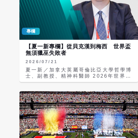
專欄
【夏一新專欄】從貝克漢到梅西 世界盃
無須獵巫失敗者
2026/07/21
夏一新／加拿大英屬哥倫比亞大學哲學博
士、副教授、精神科醫師 2026年世界盃
冠軍賽在美國紐澤西州大都會人壽體育場
落幕。西班牙靠費蘭．托雷斯（Ferran
Torres）於延長賽第106分鐘攻入致勝
球，以1比0擊敗衛冕軍阿根廷，繼2010
年後再度奪冠。終場後，西班牙球員衝入
場內慶祝，39歲的阿根廷隊長梅西
（Lionel Messi）難掩失落。阿根廷球
員在西班牙捧盃時集體轉身，迅速成為輿
論焦點；加上比賽過程中犯規與衝撞偏
多，部分歐洲媒體甚至以近乎譴責犯罪的