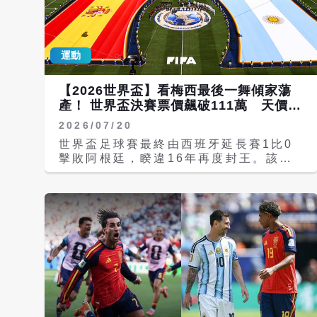
語氣評論阿根廷，使比賽爭議被過度道德
化。 梅西承認對手更強 阿根廷球員集體
轉身，外界容易解讀為不尊重對手；也可
運動
能只是這群苦戰到最後的球員，轉身面向
心碎的球迷，不願更傷心目睹對手的慶
祝。梅西賽後承認西班牙表現更好，並強
【2026世界盃】看梅西最後一舞傾家蕩
調球隊已傾盡全力。這是一名39歲老將
產！ 世界盃決賽票價飆破111萬 天價背
在決賽落敗後，對勝負最直接也最有風度
後三大原因曝
2026/07/20
的回應。 《路透社》（Reuters）賽後
記錄到，布宜諾斯艾利斯的阿根廷球迷沒
世界盃足球賽最終由西班牙延長賽1比0
有失控，也沒有否認對手表現更好，而是
擊敗阿根廷，睽違16年再度封王。該賽
平靜離開觀賽現場。不少人認為，阿根廷
事不只締造超高收視，也讓全球球迷瘋搶
能再次進入決賽已超出期待；準決賽擊敗
門票，甚至有人為了門票刷爆信用卡、申
英格蘭，也讓這屆世界盃留下特殊意義。
請貸款，這場決賽門票價格一路飆升，最
這些反應，都與「輸不起」的形象相去甚
低逼近1萬美元（約新台幣31萬元），最
遠。 阿根廷不是輸不起，而是耗盡了 從
貴的「Trophy Lounge」貴賓席更喊到
決賽內容看，西班牙明顯占優，控球與射
3萬4500美元（約新台幣111萬元）。
門次數都大幅領先。若非門將馬丁內斯
對於天價門票，陸網分析，主要因球王梅
（Emiliano Martnez）多次化解西班
西（Lionel Messi）「最後一舞」、北
牙強勁射門的危機，阿根廷未必能把比賽
美消費能力高，以及官方動態定價機制影
拖入延長賽。更艱難的是，阿根廷一名球
響。 這場被視為梅西「最後一舞」、也
員被紅牌罰下，最後只能以10人對抗11
是他與西班牙超新星亞馬爾（Lamine