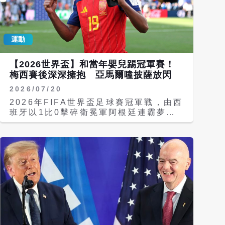
winners medals and prepare to
lift the World Cup
pic.twitter.com/F2VFvey8Ji
運動
Hamzah Khalique-Loonat
(@HKhaliqueLoonat) July 19,
2026 在銀牌領取環節，西班牙球員列隊
【2026世界盃】和當年嬰兒踢冠軍賽！
向阿根廷隊列隊致敬（guard of
梅西賽後深深擁抱 亞馬爾嗑披薩放閃
honour）。但當西班牙隊登台捧起大力
2026/07/20
神盃、羅德里（Rodrigo Cascante）
領取賽事金球獎時，阿根廷全隊背過身
2026年FIFA世界盃足球賽冠軍戰，由西
去，拒絕看向領獎台。這一舉動被現場攝
班牙以1比0擊碎衛冕軍阿根廷連霸夢、
影機捕捉並迅速傳播。 《The
勇奪隊史第二座世界盃冠軍；與此同時，
Athletic》也報導，指當西班牙的世界
這場比賽另一大看點，就是阿根廷球王梅
盃奪冠英雄們在頒獎台上時，他們的對手
西（Lionel Messi）19年前替還是嬰兒
阿根廷則狼狽不堪、鎩羽而歸，甚至背對
的西班牙19歲天才球星亞馬爾
著頒獎台。這象徵著阿根廷整場充滿挑
（Lamine Yamal）洗澡後，兩人首次
釁、任性且令人反感的表現達到了頂峰，
在足球場上交鋒，而梅西輸球後也給了亞
他們不僅在場上少一人作戰，甚至在終場
馬爾深深擁抱、表示肯定。另亞馬爾賽後
哨聲響起後，還發起了宛如酒吧打鬥般的
在場上大口嗑披薩，摟著女友放閃，掀起
肢體衝突。 報導抨擊，在激烈的戰況
網路熱議。 Congratulations to
中，零星的肢體衝突與對峙固然可能發
Spain, @FIFAWorldCup 2026
生。然而，他們對西班牙榮耀時刻的漠視
winners! 👏🇪🇸