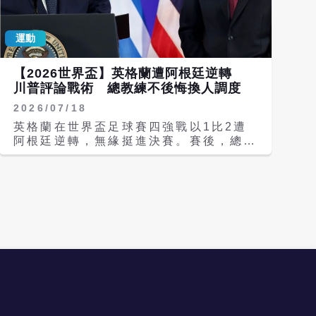
與迴避，顯得格外令人反感，這無疑是對
pic.twitter.com/YjMqpcndR0 FIFA
這項全球最高規格體育賽事勝者的極大不
(@FIFAcom) July 19, 2026 西班牙
尊重。且當羅德里領取代表賽事最佳球員
運動
陣中新星亞馬爾以19歲6天之齡，幫助西
的金球獎時，阿根廷球迷高呼梅西的名
班牙奪冠，追平1962年巴西庫蒂尼奧
字，將現場的聲音徹底淹沒。他們這樣的
（Coutinho），並列世界盃史上第4年
【2026世界盃】英格蘭遭阿根廷逆轉
做法，讓自己在全世界面前失去了格調。
輕的冠軍球員；另外他也是史上首位以不
川普評論戰術 總教練不後悔換人調度
Lets be honest here. Did any of
到20歲的年紀，包攬世界盃、歐國盃兩
us really think before tournament
2026/07/18
大賽冠軍的好手。 這場決賽另一看點是
wed reach another World Cup
梅西和亞馬爾之間的對決，那張象徵足壇
英格蘭在世界盃足球賽四強戰以1比2遭
final this time? In all honesty, I
世代傳承的「洗澡經典照」，39歲的梅
阿根廷逆轉，無緣挺進決賽。賽後，總教
didnt. I thought this time wed just
西上週受訪被問及時坦言：「老實說，那
練圖赫爾（Thomas Tuchel）的臨場調
get to witness a relaxed Messi
張照片太瘋狂了，因為我曾經在他還是嬰
度成為外界討論焦點，甚至連美國總統川
enjoying as a world champion,
兒時與他拍過照片，而如今我們竟然都能
普也公開評論英格蘭的戰術安排。不過，
with that champions badge on his
參加世界盃，這真的太瘋狂了。」 力求
圖赫爾強調，他並不後悔當時的決策。
shirt. And
衛冕的阿根廷今天在世界盃冠軍賽不敵西
根據法新社與路透社報導，英格蘭在比賽
pic.twitter.com/DPAk8bSMU1
班牙。39歲的梅西賽後茫然地看著場內
中率先取得1比0領先，但比賽最後約30
Mehedi Marof (@MehediMarof)
的西班牙球員慶祝，他也在頒獎典禮時落
分鐘，圖赫爾接連換下兩名前鋒，改以後
July 20, 2026 前德國國腳克羅斯
下英雄淚，而這一屆可能是他的最後一
衛上場穩固防線。雖然隊長凱恩（Harry
（Toni Kroos）發文表示，西班牙的獲
舞，無緣用冠軍畫下句點；而賽後亞馬爾
Kane）仍留在場上，但球隊整體陣型明
勝確保了「足球獲得了勝利」；而他的前
與梅西擁抱，這一幕令不少球迷直呼感
顯後撤，讓阿根廷逐漸掌握主導權。 阿
德國隊隊友希策爾斯佩格（Thomas
動。 The end of one era. The
根廷隊長梅西（Lionel Messi）隨後把
Hitzlsperger）則在X平台上寫道：
beginning of another. Lamine
握英格蘭防線留下的空間，兩度送出關鍵