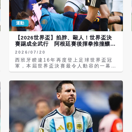
daily life amid Israels war on
Gaza pic.twitter.com/XkNzOZcOq1
Anadolu English
運動
(@anadoluagency) July 19, 2026
安那杜魯通訊社（AA）報導，戰火蹂躪
下的加薩地帶，巴勒斯坦民眾湧入各地咖
【2026世界盃】掐脖、毆人！世界盃決
啡館，透過大型螢幕觀看世界盃決賽，當
賽踢成全武行 阿根廷賽後揮拳推撞釀失
西班牙擊敗阿根廷奪冠時，現場爆發熱烈
控衝突
2026/07/20
慶祝，成為居民短暫逃離戰爭與艱難日常
的歡樂時刻。 數百名民眾聚集觀賽，許
西班牙睽違16年再度登上足球世界盃冠
多人支持西班牙正是因為西班牙長期堅定
軍，本屆世界盃決賽最令人動容的一幕莫
支持巴勒斯坦人民的權利。加薩居民表
過於39歲阿根廷球王梅西（Lionel
示，這些聚會不僅是看球，更是表達對支
Messi）賽後與19歲西班牙新星亞馬爾
持巴勒斯坦國家的感謝與和平訴求。 巴
（Lamine Yamal）深深相擁；不過另
勒斯坦總統阿巴斯（Mahmoud
一方面，賽後阿根廷部分球員卻與西班牙
Abbas）致函西班牙國王費利佩六世
球隊爆發全武行，強烈對比成為本屆決賽
（Felipe VI）與總理桑切斯（Pedro
最鮮明的兩種風景。 「無敵艦隊」西班
Snchez），稱讚這是「重大的全球體育
牙今天在世界盃決賽歷經延長賽，以1比
成就」。哈瑪斯（Hamas）也發表聲明
0擊敗衛冕軍阿根廷，睽違16年再度奪下
祝賀西班牙奪冠，官員納伊姆（Basem
世界盃冠軍。39歲的梅西無緣率領阿根
Naim）表示：「我們祝賀西班牙獲得應
廷完成衛冕，終場哨響後難掩失落情緒，
得的勝利，也祝賀巴勒斯坦及其支持者共
當場落下眼淚。 儘管阿根廷吞下敗仗，