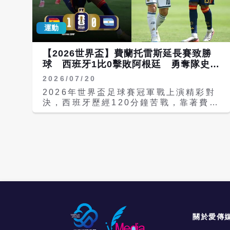
人。梅西遭嚴密封鎖，難以找到破門空
Yamal）首度在世界盃決賽交鋒的世紀
間；39歲的他也無法像年輕時持續回防
對決，為國際足球總會（FIFA）帶來驚
與衝刺，使隊友承受更重防守壓力。在少
運動
人收益。FIFA此前宣布，本屆世界盃總
打一人且被西班牙持續壓迫的情況下，阿
收入達150億美元（約新台幣4862億
根廷仍能壓縮陣形、降低節奏，尋找反擊
元），創下歷史新高，遠高於賽前設定的
【2026世界盃】費蘭托雷斯延長賽致勝
或十二碼PK大戰的機會，已經相當不容
110億美元目標。其中，貴賓接待服務與
球 西班牙1比0擊敗阿根廷 勇奪隊史第
易。 西班牙從開賽便掌握主動，最終在
門票銷售成為主要收入來源，而官方門票
2冠
延長賽攻入致勝球，隊史第二度捧起世界
2026/07/20
轉售平台向買賣雙方各收取15％佣金，
盃。羅德里（Rodri）獲選賽事最佳球
也讓票務收入水漲船高。 綜合外媒報導
2026年世界盃足球賽冠軍戰上演精彩對
員，庫巴西（Pau Cubars）拿下最佳
指出，在TicketData.com統計，決賽
決，西班牙歷經120分鐘苦戰，靠著費蘭
年輕球員，門將烏奈．西蒙（Unai
開踢前3天，最低票價便上漲34%，來到
托雷斯（Ferran Torres）在延長賽下
Simn）贏得金手套獎，說明這座冠軍來
9627元（美元，下同）。據FIFA官方門
半場攻進全場唯一進球，以1比0擊敗尋
自整體實力，而非偶然。 反觀阿根廷，
票轉售平台顯示，決賽前一天上午，最便
求衛冕的阿根廷，繼2010年南非世界盃
距離改寫歷史只差一步。若擊敗西班牙，
宜的中層球門後方座位也要價6411元，
後再度封王，勇奪隊史第2座世界盃冠
他們將完成世界盃二連霸，並以隊史第四
且很快銷售一空；至於上層角落座位，價
軍。 比賽期間，西班牙始終掌握較多攻
冠追平義大利與德國。梅西未能再次捧
格已逼近1萬元，若想坐在更接近球場的
勢，正規90分鐘共完成14次射門，其中
盃，但39歲仍帶領衛冕軍走到決賽，這
位置，至少得花約1萬6000元，部分附
9次命中門框範圍，但都遭阿根廷門將
不是失敗的旅程。賽後他承認對手更好，
設專屬接待服務的貴賓席，更往上飆漲。
「大馬丁」馬丁尼茲（Emiliano
也反襯出部分媒體善惡敘事的廉價。 斯
其他售票平台同樣價格驚人。
Martnez）神勇化解。阿根廷則遲遲無
卡洛尼的眼淚 斯卡洛尼（Lionel
SeatGeek與StubHub顯示，上層看台
法組織有效攻勢，90分鐘內未能完成任
Scaloni）的眼淚，說明這場失利不只是
票價約1萬元起跳，下層看台不少座位則
何射門。 下半場傷停補時，阿根廷中場
關於愛傳
一座冠軍。自2018年接掌國家隊以來，
突破3萬5000元，部分二手市場成交價
恩佐．費南德斯（Enzo Fernndez）因