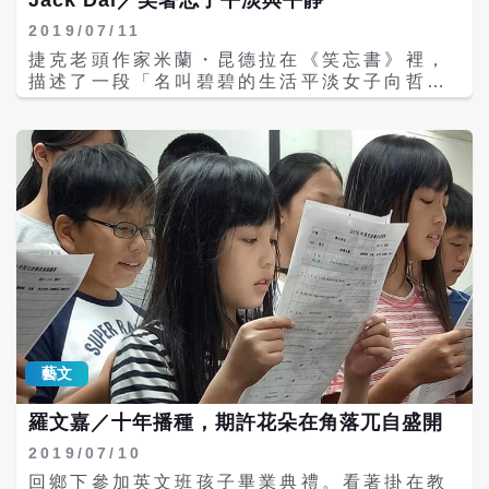
人是蠻可憐的，因為毫無尊嚴可言，現在我幾
學裡教書時，說說做人的道理。我認為一個人
屬的細節問題。其實他可以不打這個電話給我
乎從來沒聽說過台灣人在美國跳船。十幾年前
必須具備中軸，中軸就像是文章的核心概念，
2019/07/11
的，他打這個電話顯示他其實是一個會關心下
還常常聽到中國大陸的窮人在美國跳船，時常
如果連這點概念都沒有，文章就不可能寫好。
屬的人。 互相關懷是非常重要的，讓我們從身
捷克老頭作家米蘭・昆德拉在《笑忘書》裡，
害怕警察來訪，最近聽說這種人也少了。\r\n
每次說完都覺得自己腐儒，什麼年代了，網美
邊的人開始吧。如果你的同事生病，哪怕是小
描述了一段「名叫碧碧的生活平淡女子向哲學
只要世界上有窮人，這個世界就絕對不可能安
挖鼻孔都比妳有料。\r\n所以父子騎驢也沒給
病，也要表示關懷。如果你發現你的學生忽然
老教授訴說自己想要寫下自己故事的渴望」的
定。貧困造成了難民問題，難民問題在歐美又
妳答案，它就是呈現一種社會現象。\r\n晴日
不安心上課，因為他家的經濟出了問題，你也
橋段。\r\n看似平淡，實則尖酸無比，尤其當
使得種族主義復活，很多政客利用這種問題堅
暖風，夏條綠密。曾經有朋友建議，如果覺得
應該關心他，盡量地幫助他。 如果我們互相關
我們拿它來審視生活中的一切時。\r\n「沒
決反對移民。在東歐，很多政客公開宣稱要保
自己很黑暗，就去公園狂曬中午的太陽，午時
懷，我們的社會會變得更加溫暖。我們一定要
錯！你說的一點而都沒錯！我也不想寫小說！
衛他們的基督教文化和傳統，因此不願意讓其
日照有奇異的能量，據說能夠殺菌除魔。紫外
使感到孤獨無助的人減少到最低的程度。 ※本
我剛才說得不太清楚。我想做的，其實就像你
他宗教的人進入。如果沒有難民問題，這種高
線殺菌是常識，然而除魔這件事，不妨順便試
文轉載李家同教授臉書※
說的那樣，寫我自己，分析我的生活，而且我
唱種族主義的政客大概也不會崛起。\r\n我們
試。\r\n \r\n作者為大學講師、作家、廣播主
也不想掩飾我生活平淡無奇的事實，我什麼特
知識份子應該關心全世界的問題，西方知識份
持人，曾創下連兩年獲林榮三文學獎雙首獎記
別的事也沒經歷過。」\r\n哲學教授班卡納微
子認為基本人權是要能夠擁有言論自由，好的
錄\r\n●更多文章見作者臉書，經授權刊載。
笑說道：「這有什麼關係！我也一樣，從外表
國家一定要自由民主。他們常常忘了，人的基
\r\n●本文為作者專欄文章，不代表i-Media
看起來，我也沒經歷過什麼特別的事。」
本人權是要能夠活下去，而且要能夠活得有尊
愛傳媒立場。
\r\n「對呀！」碧碧大叫，「說得太有道理
嚴，貧窮的人根本沒有人類應有的基本人權。
了！從『外表』看起來，我什麼也沒經歷過。
\r\n我曾經寫過一本書——《人類面臨的重大
從外表看起來是這樣的！不過我覺得我的『內
問題》，由五南出版社出版。貧困問題絕對是
藝文
在』的經驗很值得寫下來，大家都會有興趣讀
重大的問題，我很誠懇地希望各個大學應該討
的。」——《笑忘書》\r\n這短短的對話裡，
論這一個問題，也希望教授們知道，如何解決
羅文嘉／十年播種，期許花朵在角落兀自盛開
帶出了幾件事：\r\n1. 多數人的生活是如此平
人類的貧困問題不是簡單的事，因為有很多不
淡無奇。\r\n2. 可是，偏偏人們都有訴說自
2019/07/10
同的因素都會造成這個問題。\r\n \r\n作者為
己、被人理解的渴望。\r\n3. 然而，人們能訴
清華大學榮譽教授\r\n●更多文章見作者臉書，
回鄉下參加英文班孩子畢業典禮。看著掛在教