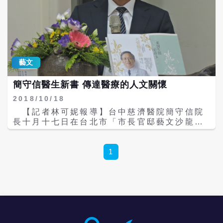
址:http://www.guandu-
進行田野調查的工作。但是火紅的網紅經濟不
軍，1948年來到臺灣後從此定居在新店，軍中
natureart.tw/news/390
是他的重點，謝欣志指他不是要拍有經濟公司
除役後，輾轉進入台糖公司服務，直到六十歲
的「聖結石」等產業鍊者，他想要扣問當下時
才退休，盡心盡孝在家照顧年邁的母親。
代，社會上的青少年成長面對的、需要的情緒
\r\n 然而，身體向來健康的蔣媽媽，1993年
陪伴和娛樂，而這些網紅滿足他們的什麼需
半夜上廁所不慎跌倒撞破頭，雖緊急送醫急
求！\r\n「創意就是創作者的內在，在找一個
救，之後仍不幸往生，母親摔傷間接導致去世
藝文
適當的題目，給自己出題目，然後去解決這個
的過程，對蔣正行打擊很大，他自責沒能照顧
題目，題目的思維程度，決定了解答的高度，
好母親，心中哀慟不已，這時他接獲台糖公司
簡守信醫生新書 傳達醫療的人文關懷
創意真正的深度，在於本身指定的過程，這是
鼓勵退休人員參與志願服務的訊息，頓時為他
一個人深度、情感、慾望的展現。」謝欣志在
的心靈帶來曙光和轉機，於是毅然選擇走出哀
2018/10/18
接案拍攝業主要求的題目營生之外。他有自發
傷、踏入人群服務。\r\n 他選擇離家近的新
【記者林可妮報導】台中慈濟醫院簡守信院
的創意發想、拍片探問，不斷的自己給自己出
店志願服務團，透過關懷其他老人，開啟了志
長十月十七日在台北市「市長官邸藝文沙龍」
題，讓台灣人更深刻的認識台灣變化前進的社
工生涯，無形中也填補了對母親思念的心靈缺
發表兩本新書：《大愛醫生館—簡守信院長的
會！\r\n \r\n作者為台北電台主持人\r\n●更多
口，也在這個服務團隊與慈濟志工結緣，進而
人文醫療探索》及《來醫生館聽故事》。
文章見作者臉書，經授權刊載。\r\n●專欄文
踏入慈濟志工隊伍，臺北慈濟醫院啟建之際，
\r\n 簡守信院長新書發表會，人文志業副執
1
章，不代表i-Media 愛傳媒立場。
他有感於自己一生中也曾面臨大小無常的劫
行長葉樹姍親自出席，多位醫護同仁特地北上
難，因此重視醫療救人的體系，不管是醫院的
獻花表達支持。簡守信院長表示，他想致力讓
除草、整地、鋪連鎖磚等勞力勤務，都有他的
慈濟醫院成為會說故事、能說法的醫院。
身影。\r\n 蔣正行2001年正式授證為慈濟志
\r\n 簡守信院長服務慈濟三十年，深深了解
工，特別喜歡承擔做環保，他認為自己年紀一
城鄉差距，醫療知識普及、預防保健更加重
大把，還能加入「救地球」的行列，覺得非常
要，十七年前拿起大愛電視台「大愛醫生館」
有價值，「以前在家沒事時，心情很憂悶，身
主持棒，從題材、照片收集整理及建檔到主