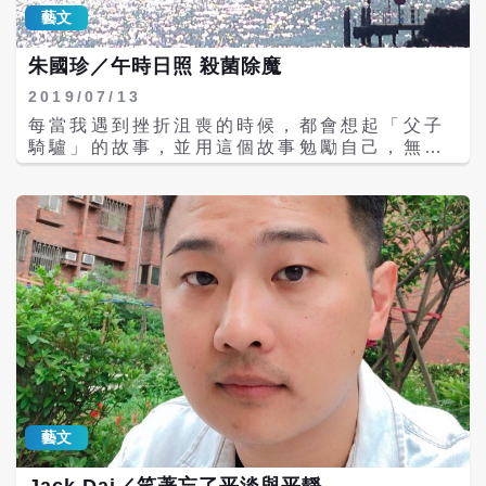
子，這是一位美國大學校長親自告訴我的。他
境，因此才有眾多的中南美人流落他鄉，無家
藝文
在哈佛大學唸書時，對當時世界上很多違反正
可歸。\r\n非洲的問題更加嚴重，中東的不安
義的事情極不滿意，也對上課失去了興趣，成
加上非洲國家人民的貧困，使得地中海永遠有
朱國珍／午時日照 殺菌除魔
天準備上街遊行。有一天他還在宿舍裡呼呼大
難民船。有一些人道主義者專門設法到海上救
睡的時候，有人敲門，進來的是院長。院長告
援那些危在旦夕的難民。在過去，義大利永遠
2019/07/13
訴他，他不反對他關心世界上違反正義的事，
接受這些難民。可是義大利換了一個右派的政
每當我遇到挫折沮喪的時候，都會想起「父子
但是提醒他，如果沒有學歷，單靠上街遊行是
權，這個政權效法川普，拒絕救援船入港。
騎驢」的故事，並用這個故事勉勵自己，無論
事倍功半的，所以要他一定恢復上課。但是他
\r\n幾乎每一週都有難民船翻覆的新聞，一艘
你怎麼做，別人總會有不同的眼光。騎驢父子
已經好久沒上課了，所以院長請一位研究生幫
難民船上總有30人以上。\r\n最令人感到難過
因為別人的眼光不斷調整自己，最終也無法真
他補習。他聽了以後深受感動，因為在他眼
的是利比亞的難民營，這些難民營都在首都郊
正討得所有人歡心。於是，我只能告訴自己，
中，院長是遙不可及的人物，居然知道他曠
外，最近利比亞的首都外圍有叛軍，叛軍不是
我所受到的教養與教育，是期勉自己成為一個
課，而且自掏腰包替他請了家教。他就乖乖地
游擊隊，而是相當正規的軍隊，由一位軍閥指
仁人，而非完人。\r\n這時候總會想起莊子說
回去上課，後來在社會上很有聲望，成為一所
揮。叛軍有空軍，不知何故，這些難民營遭遇
的：「舉世而譽之而不加勸，舉世而非之而不
大學校長。對於世界上很多違反正義的事，他
到空襲，很多難民無緣無故地被炸死。\r\n如
加沮，定乎內外之分，辯乎榮辱之境，斯已
都會發言，現在他的發言份量重得多了。 我再
果一個國家人民能夠安居樂業，就不會想要離
矣。」連莊子都說了，一個人不隨波逐流，知
講一個故事。當我在美國決定回台灣的時候，
開家園。難民之所以產生，貧困是最重要的原
道自己是誰，這樣就夠了。\r\n人們多半要求
當然要向上級辭職。我的主管的老闆是一位非
因。國家有大批窮人，一定有其原因，貪污腐
一個作家具備強大的心理素質，然而作家也是
常能幹的人，我一直對他處理公事非常佩服。
敗無能的政府、內亂、種族糾紛、外國入侵等
人，一樣要吃飯拉屎，臉書這樣的公眾平台，
在我工作的最後幾天，他忽然打電話給我，告
等，都會造成貧困，一旦民不聊生，就有難民
是個扮裝的舞台，就像我當年棄離的媒體圈，
訴我，我在美國的保險在某年某月某日就要中
問題。\r\n我在1962年到美國去，當時很多台
多半歌功頌德，錦上添花。\r\n這世界很大，
止，但是他相信我在台灣的保險一定沒有開
藝文
灣人會跳船，也就是說，他們用觀光的名義到
泰國到現在仍然販賣雛妓、墨西哥依舊毒梟治
始，所以他告訴我一定要小心。他的電話使我
了美國，就在美國做苦工，不回台灣了。這些
國。\r\n我太渺小，改變不了什麼。只能在大
發現他不僅在處理大事上有條有理，也關心下
Jack Dai／笑著忘了平淡與平靜