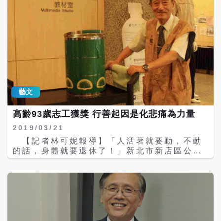
的故事，他爸媽僅僅關注他太過瘦的身體健
然裝置藝術季，是臺灣首次有大型自然藝術活
康，完全支持他拍片的夢想和工作。他說原生
動在以保育為使命的自然公園舉辦。\r\n每年
家庭有著深綠的背景，他目睹太陽花學運沛然
邀請多位國際藝術家，利用自然素材現地創作
莫之能禦的社會能量，但是他又怦然心動的好
出能展現藝術美感、傳遞環境關懷的戶外裝置
奇前仆後繼奔赴中國大陸發展青年的想法，他
作品。創作過程重視公眾參與，透過對話與合
堅持探問拍片，主動向公共電視「紀錄觀點」
作融入在地精神。\r\n活動紮根於深具生態保
平台遞案，前進中國大陸二年探查25～30歲去
育價值與豐富河口文化的關渡濕地，打造人與
中國大陸拼搏的台青以及傳產台商、台商二代
藝術、自然的對話空間，探討「人與自然的關
和中年創業者追求生存的掙扎、坐大然後要更
係」這門重要課題，期望能為現代社會與自然
大的慾望。\r\n「中國大陸和你想像的不
藝文
相處的失衡狀態找回平衡點。\r\n走過十年，
同。」謝欣志透過拍片《闖盪》希望告訴父母
這場藝術行動為關渡自然公園描繪了一幅河口
也告訴台灣社會，中國大陸迅速發展的複雜面
高齡93歲志工獲獎 行善起因是化悲痛為力量
文化、濕地保育與環境藝術共生的藍圖，自
向。但是他爸媽看了他的記錄片卻還是堅持
2016年開始以「關渡國際自然藝術季」為名，
2019/03/21
「中共就是會騙啦！」\r\n謝欣志對時代對社
藉著十年累積的經驗與感動，進一步落實、深
會脈動好奇，他的記錄片是多角多線發展的敘
【記者林可妮報導】「人活著就要動，不動
化對地方的了解與關懷，期望參與其中的每個
事，謝欣志說：「多視角呈現更接近世界運作
的話，身體就要退休了！」新北市新店區公所
人，能更主動積極地去重建自己與環境的關
的現實。」他拍「如常」是台東慈濟志工們用
19日頒發一面感謝獎牌給高齡93歲且擔任志工
係，受自然啟發，共同為未來生命的永續找到
生命陪伴生命的溫暖故事。\r\n他在訪談中透
即將屆滿20年的蔣正行，以表彰他無私奉獻自
方向。\r\n本年度採取邀請與徵求並行方式尋
露，他看著高中一年級的女兒緊緊的追逐「浩
己、服務民眾，且能長年保持熱忱、樂在服
找合作藝術家，除已受邀之藝術家外，另選三
浩」、「黃大謙」等網紅Youtuber搞笑、無
務。\r\n 「行善、行孝不能等！」蔣正行人
項研究計畫公開徵求合作藝術家，包括：「鳥
厘頭影片的日常，他作為父親也是記錄片工作
如其名，為人行在正道上，更為這句話做了典
類穿越線調查」、「半鹹淡水引入計畫」、
者，不禁好奇發問這是青少年的什麼樣的青春
範的詮釋。而啟發他行善的背後，則源自於
「聲音監測」。\r\n網
心情？謝欣志的好奇引領著他去探索，他開始
「行孝」的一念悲心。\r\n 蔣正行早年從