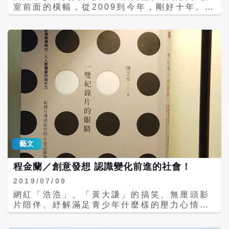
說的往往只有平淡無奇。\r\n4. 但是，我們又
經授權刊載。\r\n●專欄文章，不代表i-Media
室前面的橫幅，從2009到今年，剛好十年。
暗自期待自己的平淡無奇其實曖曖內含光，只
愛傳媒立場。
\r\n換句話說，當年第一批參加英文班的孩
是還沒證實。\r\n5. 結果，書寫不成、訴說不
子，現在也都是20歲的大人了。\r\n看著他們
成、被理解不成，平淡無奇成為無聲的反證。
稚嫩的成果演出，聽著他們對老師講出感謝的
\r\n衍伸的課題是「書寫」。\r\n1. 平淡是基
話，一位小男孩，在台上淚眼潸潸。\r\n結束
於比較的感受，正如古時鄉下人眼中城裡人的
前，一個媽媽走到我旁邊，靦腆的從袋子拿出
繽紛奪目。\r\n2. 而書寫可區分目的：紀錄、
幾個粽子：「這是我做的粽子，要謝謝你，讓
抒情與創造。\r\n3. 如果平淡，透過紀錄而發
我的女兒可以有機會來上課。我的先生四年前
光是一種創造；透過抒情而發光也是創造；透
過世，有一天女兒跟我說：『她想念爸爸，還
過創造而發光，就是100%的創造。\r\n4.
有爸爸做的粽子。』於是，我開始做粽子，後
故，基於擺脫平淡的創造渴求的書寫，可以有
來就在市場外的路邊，開始賣粽子，我沒有錢
各種工具：筆、手和腳。\r\n5. 你可以書寫，
給女兒補習或學英文，但是，因為你，她可以
你可以做點什麼，你更可以走到你不曾去過的
每個禮拜來上課。」\r\n我握住她的手，還有
地方。\r\n6. 這樣的人生書寫，才能讓你不再
仍熱烘烘的粽子說：「謝謝你。」\r\n7月7日
藝文
平淡或徒留遺憾。\r\n7. 然而，平淡符合人的
有19個孩子，完成兩年的英文入門與閱讀課，
心理機制的平衡，不平淡有報償，但更有成本
我也一一給他們頒發結業證書。在鄉村，孩子
程金蘭／創意發想 認識變化前進的社會！
與風險：痛苦的成本與無法甘於平淡的風險。
們來上課的難度，要比都市孩子挑戰更多，很
\r\n8. 這都只是一種人生選擇罷了。\r\n總結
高興他們克服困難，走完這段路。\r\n十年播
2019/07/09
以上，如果讓我祝福《笑忘書》裡的碧碧，我
種，希望這些花朵，不管現在或以後，可以在
網紅「浩浩」、「黃大謙」的搞笑、無厘頭影
會這麼說：\r\n「祝妳能透過書寫擺脫平淡與
各個角落，兀自盛開。\r\n \r\n作者為民進黨
片陪伴、紓解滿足青少年什麼樣的壓力心情、
找回平靜，笑著忘了曾有過的種種遺憾。」
秘書長\r\n●更多文章見作者臉書，經授權刊
安撫什麼情緒？做為爸媽的是不是應該試著去
\r\n \r\n作者本名戴于千，獨立創意代理商
載。\r\n●專欄文章，不代表i-Media 愛傳媒
瞭解自己青春期孩子的思想娛樂生活？我很期
Rules Creative 總經理，是個生意人，也是