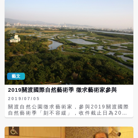
立場。
待記錄片導演謝欣志籌劃的記錄片。\r\n我是
個讀書人。\r\n●更多文章見作者臉書，經授權
先在書店看見這本書《一雙記錄片的眼睛》然
刊載。\r\n●專欄文章，不代表i-Media 愛傳
後認識陳芝安，再進一步知道導演謝欣志有新
媒立場。
片「如常」要上片宣傳。\r\n謝欣志為「如
常」記錄片來電台受訪，但我對他自己出題目
找題材拍片的好奇、熱情和社會現象的敏感以
及實踐力更感好奇。謝欣志是金鐘獎和金穗獎
導演，這天下午依約在台北燠熱的高溫下，身
形瘦高、穿著T恤和牛仔褲然後揹著側身包包
悠閒出現在接待室門口。\r\n第一次見面，有
些兒閱讀媒體資料先入為主印象的落差，他一
進門就自然流暢的和我談拍片經驗，絲毫沒有
藝文
違和感。這和他自稱是AB型的人際慢熟、經常
話不多的在旁邊觀察的自我分析，完全不同。
2019關渡國際自然藝術季 徵求藝術家參與
因為在進入訪談前的溝通和訪談過程，謝欣志
話匣子打開如開水龍頭般嘩啦嘩啦的自在順
2019/07/05
暢，完全沒有卡卡的不自在不能談的話題。他
關渡自然公園徵求藝術家，參與2019關渡國際
再三強調「誠實和誠懇」，他認為觀眾看得見
自然藝術季「刻不容緩」，收件截止日為2019
導演在影片拍攝的動機和流動的情感，套路和
年7月20日止。獲選藝術家將利用約一個月時
作假都是不行的，過不了觀眾的眼和心。\r\n
間進駐關渡自然公園，使用自然素材或友善環
謝欣志有著侃侃而談他拍片的自由自在和人際
境材料，現地創作能傳遞環境意識的作品。
接觸的奇妙感動。他拍別人的故事，也說自己
\r\n關渡自然公園自2006年起舉辦關渡國際自