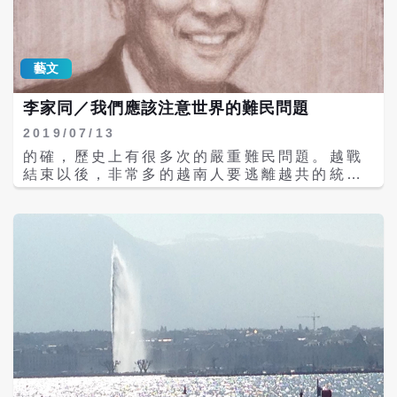
些人談話，大概不可能會牽涉到警察。因為關
心她的長輩一定會將她暫時接到他家去住幾
天，等到父親和女兒的情緒都安定下來以後，
這件事情就過去了。 為什麽這個女孩沒有和親
藝文
友打電話，而要求助於一個軟體?我相信這是
因為她向來沒有這種習慣，她是有其他長輩
李家同／我們應該注意世界的難民問題
的，也有朋友的，但是他們大概不會真正地關
心她，所以她覺得她不能從這些人那裡得到溫
2019/07/13
暖。 這件事使我想起自己的一件事，我在美國
的確，歷史上有很多次的嚴重難民問題。越戰
要想唸博士，但必須通過一個博士班檢定考
結束以後，非常多的越南人要逃離越共的統
試，這種檢定考試是沒有範圍的，可以想見我
治，因此有大批的所謂船民，他們漂流在海
實在非常緊張。考試前夕我忽然感到孤單，我
上，但是多半獲救，而且很多國家願意接納他
也不想再看什麽書了，但是我有一個好友，所
們。美國就是其中之一，因為美國曾經參與越
以我就打電話給他，告訴他，我非常緊張。他
戰，在道義上無法拒絕這些反共的越南人。
立刻開車來接我，帶我到一個山上看看萬家燈
\r\n可是最近卻有很多國家不願接受難民。美
火。他沒有和我講一句安慰的話，但我的心情
國邊境一直有人要從中南美洲偷渡進入，最近
放鬆得多，那天晚上我睡得很好，隔天也考得
有一對父女想過河進入美國，結果被淹死。父
很好。 我們都會遭遇到一些困境，心情會很不
女二人始終緊抱在一起，這張照片引起了舉世
好，這時最需要的是有人對我們表示關懷。可
注目。中南美洲並沒有嚴重的戰亂，可是有嚴
是在一個工業化社會中，雖然關懷是必需品，
重的貧困問題。很多中南美人民沒有工作，但
但也是奢侈品。我們實在應該推廣關懷這個理
物價卻一直飛漲，唯一的辦法就是逃離家園。
念，我建議可以從老師開始。 我在此講一個例
可是富有的美國也不能無限制的讓這些人入