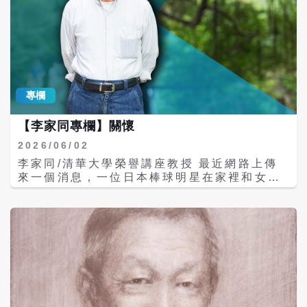
專欄
【李家同專欄】關懷
2026/06/02
李家同/清華大學榮譽講座教授 最近網路上傳
來一個消息，一位日本棒球明星在家裡和女兒
吵架，對她有些粗暴的行為。這個女兒和一個
AI軟體聊天，告訴它這件事，AI的建議是要她
去找一個兒少諮商中心。沒有想到的是，這個
中心竟然將她的案件告訴警察，其結果是這位
棒球明星因此失業。他的女兒痛哭流涕，後悔
不已。 大多數人對這件事情的反應是這位女孩
不該求救於AI軟體的，我卻要提醒大家，這件
事情顯示了人類社會的疏離感問題。照說這個
女孩總會有很多長輩和好朋友的，如果她和這