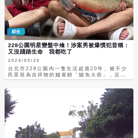
1億6520萬元；自於第一個自主檢驗出油品數
的」、「南僑通報上游 然後一堆廠商偷偷開
而非直接開罰；第五是建立合理例外與申訴機
值異常的下游南僑集團，因未即時通報給地方
會，拖很久中聯才通報」、「做成成品稀釋後
制為行動不便者或大型行李上下車保留人性化
衛生主管機關，一樣違反《食安法》將開罰。
檢測合格的意思」、「要勘驗流程，文字無法
彈性。 李奇嶽強調，科技執法的真正價值在於
台北市衛生局表示，南僑自主檢驗檢出苯駢芘
清楚還原」、「有依照程序的話 南橋滿穩的
利用科技減少壅塞、協助會合，桃機身為國家
不符規定，於6月10日向上游福壽通知原料異
吧」、「製程桶內油、成品、留樣樣品可能狀
門面，管理品質應以旅客便利性與交通改善實
綜合
常，未依食品安全衛生管理法第7條第5項向衛
態都不同」。
效來檢驗，而非一天開出多少罰單。
生局通報，依同法第47條開罰300萬元。而南
228公園明星變盤中飧！涉案男被爆慣犯昔稱：
僑自中聯公司之一級黃豆油已加工生產成7項
又沒踐踏生命 我都吃了
產品，其中「南僑NEBOS機能性脂肪抹醬」
及「王牌液態油炸專用油」2項產品為使用受
2026/05/26
影響大豆沙拉油比例達20%以上的加工產品，
台北市228公園內一隻生活超過20年、被不少
已下架回收。 對於南僑遭開罰，引發不少網友
民眾視為吉祥物的鱷雀鱔「鱷魚火箭」，近日
憤慨，直言沒有南僑自主檢驗，這些問題油，
遭2名男子以「清除外來種」為由釣起後帶往
百姓直至今日都還在繼續吃毒油，有網友也批
熱炒店食用，還將處理過程PO上網，引爆網友
「衛福部說南僑通報太慢所以開罰。那我老百
怒火。北市公園處表示，兩名當事人今（26）
姓就問一下，前幾天企圖蓋牌不公佈下游名單
日上午已致電道歉，北市府將依規定對2人各
的食藥署官員也應該一起罰嗎？」。 《批踢踢
開罰3600元，合計7200元。成大第二屆釣魚
實業坊》（PTT）論壇上的鄉民議論，「這個
社長也爆料，其中一人早已是慣犯，甚至稱自
政府完全沒有道德」、「南僑不是政府單位例
己「又沒踐踏生命，都吃掉了」，即便道歉仍
行抽檢，南僑是對原料抽檢也不是產品，且未
止不住網友怒火。 事件起因於成大釣魚社透過
使用疑慮原料製作，因此在法規上，只是擬制
臉書發文，自稱為清除外來種，釣起長約1公
遵循慣例通知上游廠商複驗確認結果再對外公
尺的鱷雀鱔後帶往熱炒店食用。由於該魚已在
佈，這已經十足道義了」、「就算第一時間通