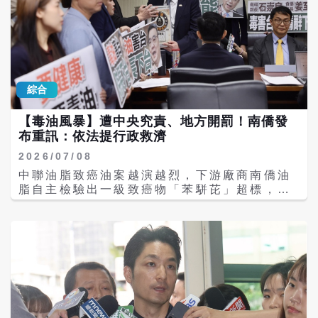
接送人員，習慣在入境大廳旅客出口處的低矮
圍欄上放置名牌、行李或雜物佔據有利位置，
造成通道阻塞並影響門面形象。桃園國際機場
公司指出，宣導期已於7月31日屆滿，8月1日
起正式依《民用航空法》嚴格執法。 新制規
定，任何人在現場違規佔位，經勸導仍不改善
綜合
者，將處新台幣5000元以上、25000元以下
罰鍰；若情節嚴重或拒絕配合，航空警察有權
【毒油風暴】遭中央究責、地方開罰！南僑發
強制其離開航廈。港澳及國際旅客若有預約接
布重訊：依法提行政救濟
送服務，出發前應先與司機約定新的相認方
式，避免司機因違規佔位而受罰。 航廈外啟用
2026/07/08
科技執法 臨停逾3分鐘開罰600至1200元 除
中聯油脂致癌油案越演越烈，下游廠商南僑油
了大廳內的秩序重整，桃園機場航廈外的交通
脂自主檢驗出一級致癌物「苯駢芘」超標，遭
管制也全面升級。航空警察局於第一航廈（13
衛福部長石崇良指出，南僑未直接依法通報衛
至23號會面點）及第二航廈（21至29號、31
生單位將追究開罰300萬元，台北市衛生局也
至33號會面點）指定路段啟用自動化科技執法
接著發布南僑油脂未依法通報開罰300萬元。
系統，進行全天候進行違規偵測。 凡車輛在指
對此，母公司南僑投資控股7日晚間發布重大
定區域內靜止停留超過3分鐘，系統將自動錄
訊息，強調南僑油脂自主檢驗不符法規規定的
影、拍照舉發，並依《道路交通管理處罰條
是留樣樣品，其餘經送檢皆合格，待收到裁罰
例》開罰新台幣600元至1200元。桃機公司雖
書後再與律師研商後，依法提出行政救濟。 南
建議接機車輛可善用停車場前30分鐘免費措
僑指出，依照食品監測計畫，南僑油脂公司有
施，待旅客確定出關後再駛往接送區，但尖峰
實施自主檢驗，進貨之油品廠商有提供產品品