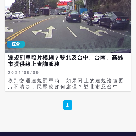
228公園池內生活超過20年，是不少遊客熟知
報衛生局，人家也都會質疑要你再去複驗」、
的「公園明星」，消息曝光後迅速掀起爭議。
「南僑花了錢自己檢驗,料還放旁邊沒用,結果
對此，成大釣魚社表示，經查證，涉事者為姜
跟其他兩間做一堆產品流入的罰一樣多」、
姓校外人士及陳姓畢業校友，2人目前皆非社
「民進黨政府是最大贏家，完全不用負責，廠
團成員，卻未經同意及審核擅自使用社團帳號
商必須負所有責任」。 不驗就沒事？網憂擊潰
發文，社團也為帳號管理疏失及造成外界誤解
食安防線 也有網友發表看法，南僑不是製造
致歉。 事後兩名當事人也透過社群發文道歉，
商，作為買方，核心責任在於確認進料品質，
綜合
坦言因「未確認公園相關規範，誤以為外來種
並在發現問題時拒收、退貨、要求改善，從源
就可以自行處置帶走吃掉，沒有按照正確的流
頭阻止不良原物料進入自家生產線，更何況不
違規罰單照片模糊？雙北及台中、台南、高雄
程處理，向公園方及所有關心這次事件的人們
同企業內部的檢驗結果也會有所落差。 原PO
市提供線上查詢服務
致上最深歉意」，並強調此事屬個人行為，並
認為，如果政府在處理食安事件時，採取的是
非社團活動，也未經社團同意或授權，不代表
「只要有沾到邊就一律快狠準重罰」的作秀思
2024/09/09
社團立場。他們表示，已準備向公園管理單位
維，而忽略了「是否有流入市場」、「是否主
收到交通違規罰單時，如果附上的違規證據照
致歉，若後續遭開罰，「也會依規定繳納，並
動攔截退貨」等實質行為的差異，反而會擊潰
片不清楚，民眾應如何處理？雙北市及台中、
且後續也會去參加能幫助社會福利的活動，補
台灣食品業好不容易建立起來的自主檢驗防
台南、高雄市的警察局，均提供「逕行舉發」
償我們的行為」。 北市公園處指出，依《台北
線。到頭來，為了應付檢查，大家可能真的會
違規照片線上查詢服務。此外，新北市交通事
市公園管理自治條例》第11條規定，除公告指
演變成「不驗就沒事」的假球生態」。 網友憤
件裁決處也在官網設申訴頁面，讓民眾輕鬆查
1
定地點外，不得於公園水池或湖泊內游泳、沐
怒的其中原因之一是，案發第一時間，食藥署
詢，保障自身權益。 截至今年6月，新北市交
浴、洗滌、網魚、釣魚、銼魚、划船、操作遙
長姜志剛原本講「雖然掌握第2層廠商，但業
通事件裁決處統計顯示，申訴最多的前三大違
控設施、其他遊具或其他污染毒害水質或傷害
者也是受害者」以及「專家建議不公布。」把
規類型分別為「行近行人穿越道不依規定停讓
動植物之行為，因此將依第16條規定，對2名
國人食安至於廠商利益之後，這種蓋牌行為，
行人」（占12%）、其次為「危險駕駛」（占
行為人各處3600元罰鍰。 228公園明星「鱷
引發民眾恐慌，眼看可能要重創選情，食藥署
7%），以及「行駛高速公路不依規定變換車