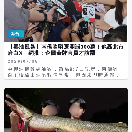
時段進出停車場與航廈道路的壅塞問題，仍讓
質報告，南僑油脂公司也有進行進貨原料之品
不少駕駛心生焦慮。 業者質疑配套不足 呼籲
質檢驗再進行收貨。 南僑續指，南僑油脂公司
借鑑國際經驗補齊五大制度 李奇嶽對此表示，
之實驗室針對福壽實業股份有限公司提供之一
維持國際機場秩序確有必要，但科技執法僅能
級黃豆油進行檢驗，檢驗結果苯駢芘數值檢出
識別停留時間，卻無法判斷現場真實狀況。國
有超標。但因檢測的樣品為留樣樣本，其餘一
際航班落地後，旅客還需經歷通關、領行李等
綜合
級黃豆油已經投入桶槽內，所以南僑油脂公司
流程，時間難以精準掌握；若遇到長者、幼
對桶槽內的油品及2項成品進行檢驗，檢驗結
童、輪椅旅客或攜帶大型行李者，短短3分鐘
【毒油風暴】南僑吹哨遭開罰300萬！他轟北市
果皆為符合規定。 但因對留樣樣本檢測數值有
往往不足以完成上車。 李奇嶽指出，美國洛杉
府白X 網批：企圖蓋牌官員才該罰
疑慮，所以也有另外送驗台灣檢驗科技股份有
磯與舊金山機場設有免費「手機候車區」；日
限公司，檢驗結果苯駢芘數值超標。因桶槽內
本羽田機場明確引導車輛入庫並提供免費緩
2026/07/08
之油品及2項成品之檢驗結果皆為合格，所以
衝；新加坡樟宜機場與英國希斯洛機場則規劃
中聯油脂致癌油案，衛福部7日認定，南僑雖
南僑油脂公司認為這批原料是沒有受汙染的，
專用接客區與分流機制。相比之下，桃機在候
自主檢驗出油品數值異常，但因未即時通報給
故無適用申報之法定義務。 南僑表示，至目前
車空間與調度系統不足的情況下選擇先以科技
地方衛生主管機關，一樣違反《食安法》，將
為止尚未接獲台北市衛生局裁罰書，待收到裁
執法全面開罰，容易引發民怨。 李奇嶽建議，
由地方依法裁罰，引爆大批網友不滿究責吹哨
罰書後再與律師研商後，依法提出行政救濟。
桃機主管機關應儘速補齊以下五項設備與制
者，質疑「前幾天企圖蓋牌不公佈下游名單的
南僑同時強調，轉投資子公司南僑油脂生產的
度；第一是設置外圍免費接機候車區，提供休
食藥署官員是否一起罰？」另立法院長韓國瑜
食用油產品均符合國家食品安全衛生規定，品
息與航班資訊，避免車輛在航廈周邊繞行；第
嫡系子弟兵林佳新直言，台北市長蔣萬安配合
質安全無虞。 《批踢踢實業坊》（PTT）論壇
二是建立連動資訊系統讓旅客出關後能以App
衛福部開罰南僑300萬是白X行為，全力支持
上的網友表示，「怎麼是南僑要發說明？中聯
或簡訊通知司機進場；第三是推行數位化會面
南僑行政救濟。 福部長石崇良7日下午受訪時
人呢？」、「南僑加油！」、「這說法我給
點調度，依即時車流分配接客區域與號碼，避
表示，針對中聯延遲通報，及追查過程中涉有
過，球回到衛福部腳下」、「南僑加油，不畏
免車輛蜂擁擠爆出口；第四是設置倒數顯示與
不實情形，將依《食品安全衛生管理法》開罰
強權」、「南僑不是沒用到,是有用到的是合格
警示設備，車輛臨停接近3分鐘時給予提醒，