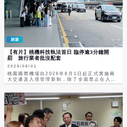
旅遊
【有片】桃機科技執法首日 臨停逾3分鐘開
罰 旅行業者批沒配套
2026/08/01
桃園國際機場自2026年8月1日起正式實施兩
大交通及入境管理新制，除了全面禁止在入境
大廳以物品「霸位」接機外，客運大樓外亦同
步啟動自動化科技執法，臨時停泊超過3分鐘
即拍照舉發。然而，此舉引發不少駕駛與觀光
界關切，本身也是旅行業者的台北城市科技大
學觀光系助理教授李奇嶽向「梅花新聞網」表
示，機場管制的同時，應儘速補齊接車候車區
與資訊連動等配套措施，切莫讓科技執法變成
單純的「開罰工具」。 過往不少旅行社及飯店