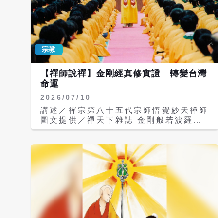
宗教
【禪師說禪】金剛經真修實證 轉變台灣
命運
2026/07/10
講述／禪宗第八十五代宗師悟覺妙天禪師
圖文提供／禪天下雜誌 金剛般若波羅
蜜，最尊貴、最殊勝、最為第一，為阿耨
多羅三藐三菩提法，一切諸佛皆從此經中
出。 世尊於般若十六會中，特別在第九
會時，為大乘者、最上乘者說此經，足見
《金剛經》對於啟發修行人開悟的智慧，
是相當重要的。 佛告須菩提：「金剛經
有不可思議、不可稱量、無邊功德，如來
為發大乘者說、為發最上乘者說：若有人
能受持、請頌廣為人說，如來悉知是人，
悉見是人，皆成就不可量、不可稱、無有