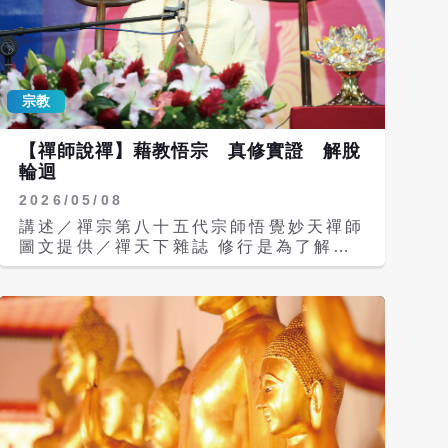
宗教
【禪師說禪】藉教悟宗 真修實證 解脫
輪迴
2026/05/08
講述／禪宗第八十五代宗師悟覺妙天禪師
圖文提供／禪天下雜誌 修行是為了解脫
輪迴，讓無生無滅的神聖靈性，不要一直
停留在六凡的世界，而是要回歸四聖，最
好是到佛菩薩的境界，這是我們修行的目
的。 佛法，是讓人們開悟人生來處和往
生去處，並且真修實證，解脫輪迴的菩提
心法。 可惜很多人都不瞭解，都在人世
間醉生夢死、顛倒夢想，把最重要的靈性
解脫放在一邊，只追求色身的需要。 其
實色身的一切，當最後一口氣結束的時
候，什麼都沒了。可是一般人都沒有這種