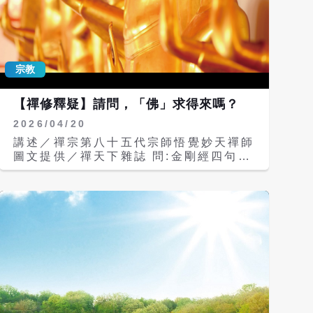
覺醒，不開悟，只追求、滿足人生在世的
這一段期間，不瞭解往生後靈性的去處，
到底是上天堂、上佛國，還是下地獄。
因為大部份的人，都只相信自己的感官所
感覺到的事物，而天堂、地獄看不見，所
宗教
以他不相信。 而當一個人在臨終的時
候，因果律一定現前，即使這一輩子沒有
【禪修釋疑】請問，「佛」求得來嗎？
做過什麼惡業的人，也會因為累世以來造
2026/04/20
的業，而逃不過因果。 然而，當業報現
前時，就是災難，就是痛苦。 我們希望
講述／禪宗第八十五代宗師悟覺妙天禪師
這一世所修的正法，能夠讓自己在這一世
圖文提供／禪天下雜誌 問:金剛經四句偈
自我超脫，不斷超越，不斷解脫身體的障
中的「若以色見我，以音聲求我，是人行
礙、心理的障礙，以及靈障、業障，一直
邪道，不能見如來。」其中的含意是什麼
解脫到最後清淨根性，明心見性。 因
呢？ 答：這首四句偈見於《金剛經》第
此，修行是為了明心，為了見性，為了成
二十六品〈法身非相〉。所謂「若以色見
佛;如果不是為了明心，不是為了見性成
我」，如果想以色身來見佛。「以音聲求
佛，即使再多的法，都沒有用，因為下一
我」，比方唸南無阿彌陀佛，想以聲音來
輩子還要輪迴。 但是修行是一回事，要
求佛。「是人行邪道」，這是「人」的意
見證到智慧的境界，又是另一回事。是不
識修行，不是佛道。「不能見如來」，這
是能夠知道這個真理，同時又能夠見證真
種修行方式不能見佛。 也就是說，如果
理，這種真修實證的方法，就是我們所教
我們每天都想見佛，一見到佛像就膜拜，
的「印心佛法」和「印心禪法」。 「印
或是每天唸佛多少遍，以音聲求佛；佛說