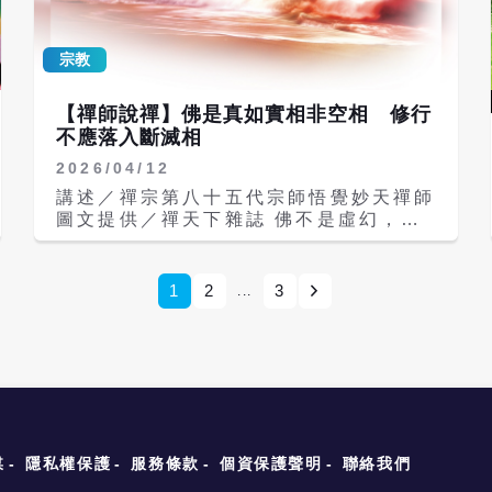
滅度、沒有解脫。什麼是眾生的習性？即
性成就佛菩薩，所以是真布施、真功德。
貪瞋癡慢疑三毒二邪，這些習性都要徹底
比方像設立道場或佛堂，讓更多人能夠方
地滅度，因此在修行上，我們要特別留意
宗教
便修行，能夠從凡人成就佛菩薩。也就是
自己的心。 成就佛菩薩並不難，就是要
說，你去接引，去設立道場，去護持道
將三毒二邪「貪瞋癡慢疑」的眾生根塵全
場，都是在造無相的真功德。 佛在《金
【禪師說禪】佛是真如實相非空相 修行
部解脫、全部滅度，那麼就可以進入聖
剛經》第十一品〈無為福勝〉中說，如果
不應落入斷滅相
位。如果不能滅度，在修行上就會有阻
有人用裝滿像恆河沙數量那麼多的三千大
礙，也就無法如願到達佛國淨土。 所謂
2026/04/12
千世界的七寶來布施，還不如用《金剛
「貪」，指的是貪心，不只是將非我之物
經》裡面的一段話來為他人說法，這種無
講述／禪宗第八十五代宗師悟覺妙天禪師
而占為己有，凡是超越本份的事就是貪；
相布施的功德，勝過你用幾十億、幾百億
圖文提供／禪天下雜誌 佛不是虛幻，不
該如何突破貪心？則要從知足常樂做起。
的金錢來行有相布施所得到的福德。 因
是空相，而是真如實相。 如果見不到佛
其次是「瞋」，瞋恨心，不僅指發脾氣，
為有相布施的對象是「人」，無論你布
法身，就說佛是空的、不存在， 那就是
或是對人對事因不如己意就埋怨，心裡有
施、供養得再多，有一天，這個人還是會
落入斷滅相；這樣修行不能成就。 許多
1
2
3
...
不平怨恨，也包括吵架、打架、暴力、忌
死亡，所以這種布施是有時間性的，是短
修行人，因為還沒有見性，或是還沒有修
妒種種，都是瞋恨。要破除瞋心，就要從
暫的。而無相布施是幫助內在的「靈性」
到那種境界，所以認為佛是空的，法是空
心中發起清淨的慈悲心、法喜心，讓心得
成長，讓靈性可以得到清淨、解脫，甚至
的，一切都是空的；這就是落入了斷滅
到平和，瞋心就能破除。 第三是
成就，祂是無生無滅的布施，是真正的功
相，不可能成就。 世尊在《金剛經》指
「癡」，癡心，什麼是癡心？就是迷惑執
德，所以當然大過有相布施的福德。 由
出：「若以色見我，以音聲求我，是人行
著於某一種習性，比如像不良的習性或習
此可知，功德與福德的差別，就在於是利
邪道，不能見如來」；因為這種修行是
慣，或是迷信某種邪教。又或者有些人為
益身體，還是利益靈性；利益身體的布施
「人」的修行，不能見到如來。 佛是實
了滿足自己的欲望，或心理的期望，到廟
是福德，利益靈性成就的布施才是真功
相無相的，是確實存在的，不是沒有佛，
媒
隱私權保護
服務條款
個資保護聲明
聯絡我們
裡去求神明保佑，請神明幫助他完成願
德。有了這個觀念以後，我們就要去多造
只是你沒有見到祂。所謂見佛，不能用肉