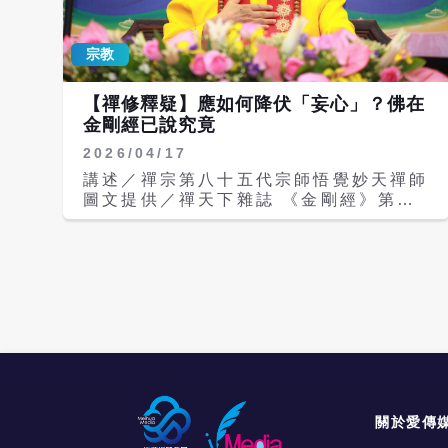
小乘佛法：即「獨覺禪」，只修自己，自
要修行？可是六祖不一樣，他是真正的大
修自證。 2.大乘佛法：「自覺覺他、自
根器者。 有一天，當六祖將所砍的柴送
度度他」的禪行菩薩。 3.最上乘佛法：
宗教
到一家客棧去賣的時候，聽到有人在誦讀
修行「當下開悟、一世成佛」的無上正等
《金剛經》，他深受吸引，便上前去請
正覺法門，也就是成就佛菩薩。 什麼是
教。這個人告訴六祖：「弘忍大師正在東
【禪修釋疑】應如何降伏「妄心」？佛在
「金剛」？ 修行是從「凡人」開始修
禪寺說法，門下有一千多人，我就是在他
金剛經已說究竟
起，一般說來，要經過三大阿僧祇劫，才
那裡聽受這部《金剛經》的。弘忍大師要
能夠「超凡入聖」，修到佛菩薩的果位。
2026/04/17
我們依經中所言來修行，就可以明心見
所謂三大阿僧祇劫，並不是指時間的長
性，直了成佛。」這一番話，聽得慧能大
講述／禪宗第八十五代宗師悟覺妙天禪師
短，而是指三界－欲界、色界、無色界；
師心生嚮往。 不過，雖然六祖很想到東
圖文提供／禪天下雜誌 《金剛經》第二
也就是說，修行要超越三界，然後才能夠
禪寺去，但孝順的他又擔心母親沒人照
品中，長老須菩提請示了世尊兩個問題，
進入聖位。 在修行的過程中，會遇到許
顧。也許是宿世的因緣吧！承蒙一位客人
第一個問題是，修行的善男眾、善女眾，
多的障礙與磨難，以及許多的煩惱與痛
給了他一些錢，讓他回去安頓母親。而六
要發阿耨多羅三藐三菩提心，應如何保有
苦，如果沒有一顆堅定的金剛心，是很難
祖的媽媽也很賢慧，願意讓他去拜師修
這個菩提心，而不會退轉？另一個問題
成就的。因此，「金剛」的含意就是要勇
行，不像一般人的母親，通常都會阻止。
是：善男眾、善女眾，應如何降伏起心動
猛的去克服、去突破萬難，讓自己可以順
慧能大師將母親的衣食生活安頓妥當之
念的妄心？佛回答他：「善哉善哉」，問
利的修行證道。 什麼是「般若」？ 般若
後，便辭別母親，徒步走了三十天，來到
得非常好，「應如是住，如是降伏其
是指大智慧，不是一般所謂的聰明。大智
了黃梅縣的東禪寺，拜見五祖弘忍大師。
心」，應該要這樣安住阿耨多羅三藐三菩
慧來自每一個眾生的靈性，是靈性本有的
五祖問他：「你是哪裡人，來這裡做什
提心，要這樣降伏起心動念的妄心。接著
智慧，所以要用「靈性」修行，而不是用
麼？」六祖回答：「我是閩南人，來這裡
看看第三品，佛是怎麼回答須菩提的。
「人」來修行？如果你懂得與內在的靈性
是為了拜師求作佛，不求餘物。」五祖知
《金剛經》第三品，悟覺妙天禪師的經文
關於愛傳
相應，就可以得到大智慧，什麼樣的智
道他是大根器者，就刻意出個難題考考
講解： 「金剛經第三品是『大乘正