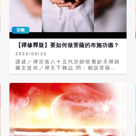
礙，嚴格來說，等於是「地獄」。一位修
行者，則會將煩惱、痛苦等等知識層面的
困擾，轉變為心靈上「常樂我淨」的境
界。 眾生心相 我執法執 釋迦牟尼佛在
菩提樹下證道時，曾感慨地說：「眾生皆
宗教
有如來德性，不能成佛的原因，就是因為
我執與法執」，而人之所以會有我執與法
【禪修釋疑】要如何做菩薩的布施功德？
執，就是受困於貪瞋癡慢疑三毒二邪，心
2026/04/22
住四相，所以不得解脫。 《心經》上也
說：「觀自在菩薩，行深般若波羅蜜多
講述／禪宗第八十五代宗師悟覺妙天禪師
時，照見五蘊皆空，度一切苦厄」，就是
圖文提供／禪天下雜誌 問：都說菩薩要
告訴我們，人間的一切煩惱痛苦，心的一
做「布施功德」。要如何做呢？ 答：布
切感受，都是來自於「我」的執著，也就
施，是菩薩六度萬行的第一波羅蜜。一般
是「我相」，如果能夠超越「我」，遠離
人對於布施的認知，大多是指金錢布施，
我相，那什麼煩惱也不會住進我們的心，
或是對眾生的「身體」行布施，比方像救
修行人應該要有這種認知。 而法執是什
助苦難、疾病，或是為建造廟宇而奉獻，
麼？即是對「法」的執著，凡事一定要照
甚至像照顧流浪狗等等，這些都是對人的
自己的方法來做，依自己得來的知識或經
身體、對眾生、動物的身體所作的布施，
驗，作為判斷衡量的標準，不知變通，無
是發慈悲心去做善事，是一種有相的布
法對事物做全盤了解，是一種所知的障
施，可以累積福德，將來可以升天。 真
礙。 從最究竟的角度來看，人會產生我
正的功德是無相的布施，也就是對眾生的
執與法執，其根源來自於眾生的習性沒有
「靈性」行布施，這種無相布施可以讓靈