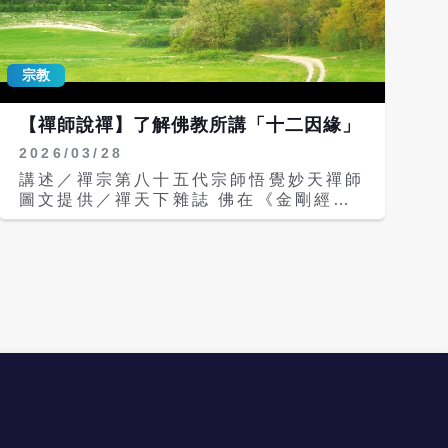
心佛法」是成就佛陀的般若，是成佛的智
這是「人行邪道，不能見如來」。對時下
慧；「印心禪法」是師父經過修行以後，
許多修行人而言，這真是當頭棒喝！ 由
所見證的方法。 超越障礙 以達解脫 所
此可知，修行絕不可心存「我要見佛」或
以，要解脫，首先要能見性，我想大家應
「我在禪定中以意識見佛」的想法，也不
宗教
該瞭解，修行不能見性的原因，是因為三
可一味地唸佛、拜佛，這樣是見不到佛
大障礙。也就是身體的障礙、心理的障
的。因為這是用色身的意識在修行，已經
【禪師說禪】了解佛教所講「十二因緣」
礙，以及累世業力的障礙。如果你不能滅
有所偏差。真正的修行是修定慧，也就是
度這三大障礙，是很難見性的。 比方像
2026/03/28
修般若禪定，所謂的三昧定－「深定、正
身體的障礙，就是色身眾生的意識，我們
定、妙定」，要秘密見證、秘密內修，才
講述／禪宗第八十五代宗師悟覺妙天禪師
身體裡面的眾生，包括皮、肉、血、骨髓
能成就無上菩提。 佛在這首四句偈中，
圖文提供／禪天下雜誌 佛在《金剛經》
等等，包括整個系統、整個器官、整個細
已經告訴我們，不能以「身相」見如來，
第九品〈一相無相〉中說：「阿那含名為
胞、組織等。 我們從小喝牛奶，長大以
除非「見諸相非相」，也就是成就了，才
不來，而實無不來」，什麼是阿那含？就
後吃魚、吃肉、吃菜、吃海鮮等等，這些
可以用「法身」見佛，用「自性」見佛。
是四聖位中的「緣覺」，也就是阿羅漢的
被我們吃進人體，又變成身上的肉，所以
有些人在禮佛時，以虔誠的心與自性相
三果。 阿那含是如何修行證道的？佛說
我們的身體，都是由不同的眾生轉移過來
應，得到身心的清淨，並接到佛的加持
是「不來，而實無不來」。什麼是「不
的，不管你是胖是瘦，都有眾生的肉在我
力，也許可以在瞬間見到佛的法身（佛的
來」？就是不要再投胎，不要再來人間，
們身上。 如果我們生下來就吃素，也是
光身），但這只是一剎那，並不是永久。
不要再「生」了。因為沒有「生」，就沒
一樣，因為體內包含了祖先的遺傳因子，
也許有人看到的法身，與畫裡的佛菩薩一
有「老病死」；「無生」就「無滅」，
當然也會有葷的成分，有眾生的因子在裡
樣，這完全是佛菩薩依眾生的心而顯像；
「有生」就「有滅」。所以阿那含就是找
面，修行就是要去掉這些色身眾生的意
必須要從「深定」進入「正定」、「妙
到了「不死」的方法，那就是不要再
識。 你要度盡身體的眾生，跳脫、超
定」的實相界，見諸相非相，才能見到真
「生」，也不要再「往生」，這樣就可以
越、解脫身體的障礙，就要透過「印心禪
正的實相的佛。 所以，想要見佛，就要
不用再輪迴。 生老病死 何如無生 修到