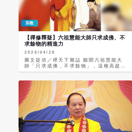
邊不可思議功德。如是人則荷擔如來阿耨
多羅三藐三菩提。」 因此，現代修行人
應該打破傳統看經、讀經、誦經的習慣，
宗教
更進一步的深刻體會佛說《金剛經》的真
實義，也就是要真修實證，讓《金剛經》
成為一部真正的「活的金剛經」。 如果
【禪修釋疑】六祖慧能大師只求成佛、不
台灣人民都能瞭解《金剛經》的真實義，
求餘物的精進力
同時實際將經中的智慧運用於生活之中，
2026/04/28
就能清淨每個人的磁場，而這一股共有的
清淨力量，也會改變來自於低層次、干擾
圖文提供／禪天下雜誌 聽聞六祖慧能大
人類的惡質磁場，讓惡運遠離、災難不
師「只求成佛，不求餘物」，這種高超的
生，徹底改變台灣的命運。 釋名《金剛
精神力令人感佩，祂的修行歷程是如何？
經》 所有的佛經，包括《金剛經》，都
慧能大師是中國禪宗的六祖，本姓盧，從
不是用來朗讀、背誦的，而是要真修實
小就過著清苦的日子，沒有錢唸書，所以
證。但在進入真修實證《金剛經》之前，
也不識字。他的父親本是個地方官，後來
首先要瞭解什麼是《金剛經》。 《金剛
辭官了，在慧能大師三歲的時候因病往
經》全名為《金剛般若波羅蜜經》，或稱
生，留下孤兒寡母相依為命。 六祖的母
為《大乘金剛般若波羅蜜經》，因為這是
親平日做些針繡縫補的零工，賺些蕃薯、
一部開悟成就的經典，是大乘菩薩所修行
木薯、芋頭回來當粥飯，六祖則每天以砍
的。 什麼是「大乘」？ 一般人依修行目
柴、賣柴為生，母子兩人就這麼過著家無
的或修行方法的不同，而將佛法分為小
隔宿之糧的窮苦日子，勉強可以維持溫
乘、大乘、最上乘（或稱無上乘）： 1.
飽。一般人若是像他這樣，哪裡還會想到