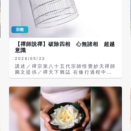
宗教
【禪師說禪】破除四相 心無諸相 超越
意識
2026/05/22
講述／禪宗第八十五代宗師悟覺妙天禪師
圖文提供／禪天下雜誌 在修行過程中，
難免會遇到許多意識的障礙，因為在修行
的階段都是「眾生」，當然就會有許多的
無常、生滅現象，以及很多的障礙。這些
障礙來自於意識，也就是偏見，而偏見往
往又是由執著所造成，因此「執著」是修
行人最大的敵人。 在成佛之前，最大的
障礙就是自己，因為人心無常，想來想去
的，會想出一堆障礙來自我困擾，甚至還
會因此生起傲慢心、懷疑心，或是想不
開，滿腦子負面思想。 這種心理的障