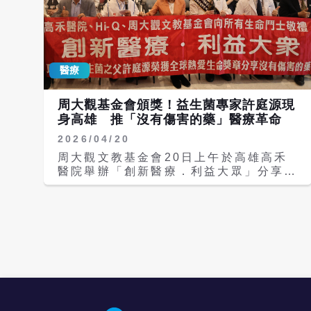
醫療
周大觀基金會頒獎！益生菌專家許庭源現
身高雄 推「沒有傷害的藥」醫療革命
2026/04/20
周大觀文教基金會20日上午於高雄高禾
醫院舉辦「創新醫療．利益大眾」分享活
動，並提前頒發2026年第29屆「全球熱
愛生命獎章」予有「功能性益生菌之父」
之稱的許庭源。活動邀集高雄市議會議長
康裕成、合正巨霸集團總裁蕭義明、Hi-
Q副董事長謝清輝，以及基金會創辦人周
進華等人到場見證。 活動於高禾醫院1樓
多功能會議廳舉行，許庭源現身分享其長
年推動的「沒有傷害的藥」醫療理念，強
調以功能性益生菌與整合醫學為核心，結
合預防醫學與再生醫療，致力降低治療副