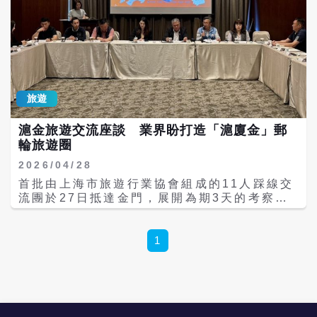
旅遊
滬金旅遊交流座談 業界盼打造「滬廈金」郵
輪旅遊圈
2026/04/28
首批由上海市旅遊行業協會組成的11人踩線交
流團於27日抵達金門，展開為期3天的考察行
程，成為政策開放後首個上海團體訪客。雙方
聚焦「打造滬廈金旅遊品牌」，盼串聯上海、
廈門與金門三地資源，帶動小三通旅遊市場。
1
根據金門縣政府觀光處資料，上海踩線團28日
參訪陳景蘭洋樓等金門代表性景點，並與金門
縣旅行商業同業公會舉行「滬金旅遊交流座談
會」，雙方聚焦「打造滬廈金旅遊品牌」、
「共同營銷與推廣」等議題，期盼串聯上海、