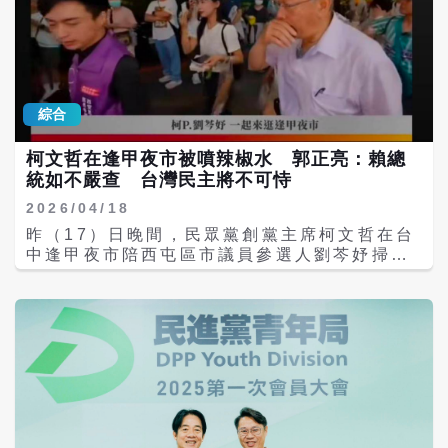
Technology Conference）Taipei 2026主
則面臨更具體的歷史文件挑戰；法務部調查局
必要釐清鄭朝方本人是否知情、是否使用，以
題演講，成為國際焦點。 郭正亮在在網路節目
的「強化校安工作案」解密檔案（檔號：
及款項最終用途。 更受關注的是，吳子嘉質
《亮話天下》指出，黃仁勳是台灣的貴人，帶
AA11010000F/0077/206-01/02221）。
疑，這筆借款是否至今仍未清償。如果確實存
動台灣AI產業的供應鏈發展，GTC演講中背板
在多達259頁的「大專院校直接佈建人員繼續
在長期未還情況，相關債權債務關係是否仍然
也貼出台灣相關廠商。但黃仁勳去任何國家都
支薪名冊」中，台大農推系學生「黃偉哲」赫
存在，以及這筆錢究竟屬於鄭永金私人借款或
會見國家領導人，去日本見高市早苗、去韓國
然列在13名建議繼續直接佈建的名單首位。檔
綜合
曾成為鄭朝方競選資金，都需要相關當事人說
見李在明、去美國見川普、去中國大陸見到習
案功能欄中寫著「提供台大偏激學生社團參加
明。 4000萬與1810萬落差 選舉資金申報成
近平，但他從賴清德上任至今來台5次，沒有
各項違常活動資料，績效卓著」，並由聯繫人
追問核心 4000萬元之所以成為政治攻防焦
柯文哲在逢甲夜市被噴辣椒水 郭正亮：賴總
一次見台灣官員，不跟賴清德、卓榮泰站一
「程幻中」簽報，建議將每月支薪從2000元調
點，除了金額龐大，更因這筆款項被指稱與鄭
統如不嚴查 台灣民主將不可恃
起，這反映黃仁勳對賴清德評價。 郭正亮說，
升為4000元。 加拿大約克大學副教授沈榮欽
朝方2018年參選新竹縣長有關。公開資料顯
避諱民進黨不是沒有道理，賴清德就是台獨代
2026/04/18
感嘆，黃偉哲和林奕華在學生時期都是校園活
示，鄭朝方2018年代表民進黨參選新竹縣長，
名詞，但2023年5月30日黃仁勳來台參加台北
躍分子，只是林奕華屬於台大國民黨陣營，黃
昨（17）日晚間，民眾黨創黨主席柯文哲在台
最終獲得7萬8170票落敗。當年申報的競選支
國際電腦展（COMPUTEX），時任總統蔡英
偉哲則專攻異議性社團。由於調查局是單線作
中逢甲夜市陪西屯區市議員參選人劉芩妤掃街
出約1810萬元。 因此，吳子嘉的爆料出現
文也前往參與，雖然兩人未見面，但擦身而
業，兩人在當時可能互不知道對方的線民身
拜票時，遭不明人士噴灑辣椒水。名嘴郭正亮
後，外界開始把4000萬元與1810萬元兩個數
過。黃仁勳受訪時評價蔡英文「She is
份。沈榮欽回憶，當年黃偉哲幾乎報名了所有
今天上午在網路社群中表示，被噴辣椒水的是
字放在一起檢視，兩者相差約2190萬元。 政
fantastic president（她是一位非常棒的總
的異議性社團，當時同儕還開玩笑問「該不會
一個在野黨的黨主席，如果賴總統最後不能嚴
壇人士進一步追問，如果4000萬元確實是為鄭
統）」。 郭正亮稱，到現在都沒看過賴清德參
是為了績效獎金吧？」如今檔案公布，最殘酷
厲譴責並嚴厲執法，台灣民主將不可恃。 劉芩
朝方選舉而籌措，為何公開申報的競選支出只
加COMPUTEX，只會一直吹股市大漲。他接
的是「當年所有的玩笑都是真的」。 對於檔案
妤表示，她與柯文哲主席一同到熱鬧的逢甲夜
有約1810萬元？反之，如果4000萬元並未全
著稱，黃仁勳最喜歡的人是蔣萬安，兩人有多
鐵證，黃偉哲今日低調回應，強調這已經是
市，原本是一場充滿溫暖與笑聲的基層走訪；
部投入競選，又究竟有多少款項曾經提供鄭朝
次互動，現在台灣AI產業獨大，其他產業都非
「舊聞」；而過去傳出線民爭議時，黃偉哲皆
看著市民朋友們熱情的招呼、與大家握手寒暄
方或競選團隊使用？ 《政治獻金法》規範的是
常貧弱，賴清德作為總統，當然要關心較弱的
一律予以否認。 藍綠線民史觀大不同 郭正
的瞬間，她心裡滿是感動，這正是我們最珍惜
對從事競選活動者無償提供財產、不相當對價
產業，但卻從未聽過賴清德提及傳產、服務業
亮、黃國書等名單再受矚目 校園「抓耙子」檔
的台灣日常；然而，這份喜悅卻被突如其來的
給付，以及債務免除等經濟利益；擬參選人收
等，口中常提AI半導體產業的發展、對美投資