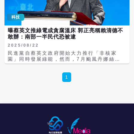
網站目前號稱因遭到惡意攻擊，目前還在整
果。 連森裕語帶無奈地指出，縣黨部近期多次
朝方尚未針對最新爆料公開回應。 6日4000萬
理、剔除反串連署。 郭正亮回顧，賴清德在台
主動行文要求中央盡速做出最終裁決，但中央
元資料曝光後，吳子嘉進一步把問題拉回2018
南市長任內曾創下「231天不進議會」的紀
黨部始終維持「已讀不回」的態度。在中央正
年縣長選舉，要求鄭朝方說明自己是否知道父
科技
錄，但在中央政府不能這樣搞，台北市的政治
式核定處分前，縣黨部在行政程序上只能先受
親籌措4000萬元、是否使用相關資金，以及這
生態與台南不同，目前台北市反對賴清德的人
理其登記參選，待後續資格審查階段，會再次
筆款項最後去了哪裡。 目前，仍未見鄭朝方針
曝蔡英文推綠電成貪腐溫床 郭正亮稱賴清德不
數比例已超過六成。他呼籲賴清德應盡快收回
向中央確認其參選資格。 民進黨形象受損 零
對4000萬元借款提出完整回應，因此這筆錢的
敢辦：南部一半民代恐被逮
不副署與不公布法案的決定，化解預算無法付
容忍標準遭質疑雙標 酒駕議題在此次民進黨議
實際用途、是否進入鄭朝方競選體系，及後續
委的僵局，否則政局將持續卡死。 解析彈劾程
員初選中也備受矚目，原先黃偵琳爭取代表民
2025/08/22
是否清償，都還停留在單方說法階段。 郭正
序：二分之一成案、三分之二過關門檻高 針對
進黨參選高雄市議員，但在初選前因被發現酒
亮、謝寒冰、侯漢廷早已關注鄭家爭議 事實
民進黨自蔡英文政府開始大力推行「非核家
在野黨發起的彈劾案，郭正亮分析了法律層面
駕事實，在綠營支持者的圍攻下宣布退選；不
上，在吳子嘉這波金流爆料之前，鄭朝方的家
園」同時發展綠能，然而，7月颱風丹娜絲重
的執行難度；郭正亮指出，在成案門檻上，只
過與黃偵琳的待遇不同，投入民進黨台北市議
族背景與土地爭議早已成為政論節目討論題
創南台灣，導致光電板遭到嚴重破壞；美國總
要二分之一立委同意即可成案，屆時立法院可
員初選的徐嶔煌在2015年曾酒駕肇事，且酒測
材。 郭正亮今年2月分析新竹縣長選情時，曾
統川普（Donald Trump）日前更抨擊再生能
依法邀請總統到委員會進行說明。但「我保證
值高達0.67，當時因鬧上媒體版面，辭去台北
提醒藍營不能低估鄭朝方的競爭力。他認為鄭
源是「世紀騙局」，上述情況都加深國人對政
1
總統絕對不會來」。 彈劾案在提議後必須經過
市廉政委員，結果今年卻完整地參加完初選，
朝方擁有竹北市長身分，竹北又有大量科技業
府能源政策的疑慮。對此，前立委郭正亮表
三分之二立委（76 席）投票同意，才會送送
只因民調不夠高而未出線。 而民眾黨雖遭民進
人口，加上鄭永金過去擔任新竹縣長累積的地
示，民進黨的嚴重貪污化就是從前總統蔡英文
交司法機關（憲法法庭）審理；郭正亮表示，
黨支持者酸「酒駕一容忍」，但依照民眾黨規
方政治網絡，因此即使鄭朝方當時尚未正式參
推行綠電開始，若總統賴清德雷厲風行辦綠電
民進黨目前正是看準在野黨拿不出76席，認為
定，必須是酒駕初犯，且未涉刑事責任，也就
選，也不能視為弱勢候選人。 郭正亮當時的重
問題，民進黨南部的民意代表可能一半會遭逮
彈劾案最終不會過關。 郭正亮指出，光是從提
是酒測值不得達0.25以上、未拒測，酒駕之後
點，是國民黨無論由徐欣瑩或陳見賢出線，都
捕。 針對川普近日於社群媒體發文抨擊，再生
案到發函邀請總統說明的程序，至少就會拖延
滿十年才能被民眾黨提名；對此，民眾黨主席
必須完成整合，否則藍營分裂反而可能讓鄭朝
能源是「世紀騙局」，並表示未來不會批准任
三個星期以上，這段期間朝野將陷入長期的政
黃國昌曾指出，民眾黨酒駕零容忍，在提名規
方受益。 而在3月至善莊園土地爭議爆發後，
何風力發電或損害農田的太陽能計畫，美國的
治消耗戰。 揭露憲法法庭內訌：3名法官發出
範上，有關酒駕規範比現行執政黨民進黨嚴格
謝寒冰、侯漢廷等人也相繼談到鄭家相關問
愚蠢時代已經結束了。郭正亮21日在網路節目
「不同意意見書」 除了彈劾程序，郭正也談及
10倍以上，根據民眾黨的提名規範，酒駕零容
題。侯漢廷從選戰角度認為，若鄭朝方代表民
《大新聞大爆卦》認為，川普之所以批評綠
憲法法庭宣布憲訴法違憲一事。他表示，現有
忍不是2026年才開始，而是一路到現在都採行