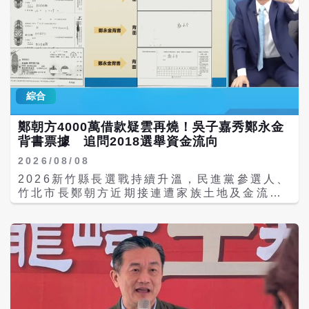
綜合
鄭朝方4000萬借款疑雲再燒！吳子嘉秀鄭永金
背書票據 追問2018選舉資金流向
2026/08/08
2026新竹縣長選戰持續升溫，民進黨參選人、
竹北市長鄭朝方近期接連遭家族土地及金流爭
議。《美麗島電子報》董事長吳子嘉4日、6日
接連在《董事長開講》公開多份單據，其中最
新一波更秀出前新竹縣長鄭永金背書的票據，
指稱鄭永金2016年間曾為兒子鄭朝方投入
2018新竹縣長選舉，向友人籌借4000萬元，
並質疑這筆款項至今是否清償。 吳子嘉4日先
公布鄭朝方哥哥鄭朝鐘簽收的1000萬元單據，
以及涉及鄭朝方的匯款資料、350萬元款項簽