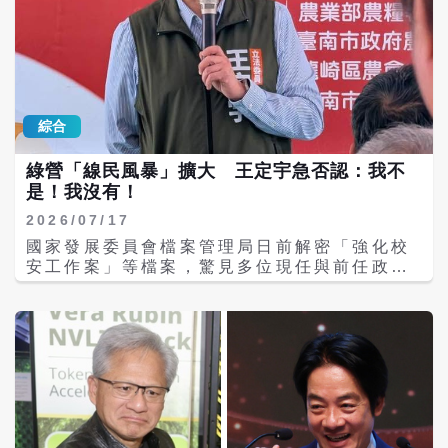
收單；6日再公布「鄭永金4000萬借款事件
簿」，將爭議焦點從鄭家過去的土地金流，進
一步拉到2018年鄭朝方參選新竹縣長時的資金
來源。 吳子嘉並公開票據影本，指稱其中可看
到鄭永金的簽名背書，要求鄭朝方說明自己是
否知道這筆錢、是否實際使用，以及相關款項
綜合
最後流向何處。 不過，截至目前，鄭朝方並未
針對4000萬借款內容提出說明，相關款項是否
綠營「線民風暴」擴大 王定宇急否認：我不
確實用於2018年選舉、是否進入鄭朝方競選體
是！我沒有！
系，以及是否涉及政治獻金問題，仍待進一步
釐清。 吳子嘉連兩天爆料 4000萬元票據成
2026/07/17
最新焦點 吳子嘉4日在《董事長開講》中率先
國家發展委員會檔案管理局日前解密「強化校
針對鄭家父子提出金流質疑。他在節目中公開
安工作案」等檔案，驚見多位現任與前任政要
兩張署有鄭朝鐘簽名、合計1000萬元的單據，
大學時期是佈建名單中的一員；其中，民進黨
並要求鄭朝鐘說明資金來源、用途及法律關
立委王定宇被指就讀成大時化名「同德」監控
係。 針對鄭朝方，吳子嘉指稱，鄭朝方過去未
學運核心、每月支領津貼；台南市長黃偉哲、
實際出資，卻以俗稱「插乾股」方式取得約
台北市副市長林奕華也遭學者指控名列調查局
500萬元股份，之後再用3分利每月取得15萬
與教育部佈建名單。王定宇今（17日）受訪時
元款項；吳子嘉又稱，這樣的單據有數百張，
強調，「我不是、我沒有。」 根據檔案局解密
已涉及逃漏稅，後續改由律師宋正一出面，向
資料，檔案中記載王定宇就讀成功大學期間，
業者一次取得300萬元。 為佐證說法，吳子嘉
曾被登記為情治單位的佈建人員，化名「同
在節目中展示署名徐翊銘匯款給鄭朝方的資
德」，並因「績效良好」，將每月津貼從3000