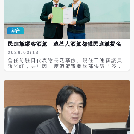
案的曝光，再度引發台灣社會對線民歷史的兩
惡意劃破。 劉芩妤表示，就在他們與民眾互動
受政治獻金，必須依法開立專戶並申報相關會
以及與美國產業接軌。 先前黃仁勳多次提出擔
極討論。沈榮欽分析，綠營支持者向來將線民
時，兩名共乘機車的不明人士，竟然惡意向志
計報告。因此，4000萬元的法律性質及是否曾
心台灣缺電，賴政府表示台灣到2032年穩定供
視為不可饒恕之惡，因為當年國民黨利用細胞
工與空氣中噴灑辣椒水，刺鼻的味道瞬間瀰
進入競選活動，才是後續需要釐清的關鍵。
電沒有問題，黃仁勳則回應「maybe」，郭正
離間黨外、製造衝突，而藍營民眾即使身為平
漫，不僅讓她、柯文哲以及現場多位志工、工
「至善莊園」爭議先開第一槍 鄭朝方：從政
亮認為，英文這樣回答就是表示不認同，「黃
民，也容易同理特務機關的統治需求，兩者史
作人員感到呼吸道強烈不適，更讓她揪心的
前私人往事 鄭朝方近期遭遇的金流質疑並非首
仁勳2年來台5次，從未拜訪過賴清德，反倒是
綜合
觀截然不同。 事實上，這波線民風暴已並非首
是，現場多位單純來逛街、享受週末夜晚的無
次。今年3月，竹東「至善莊園」土地開發案
和蔣萬安見過3到4次面，青鳥是不是要發
例。先前民進黨前立委黃國書就曾坦承在大學
辜市民朋友，也因此受到波及與驚嚇。 劉芩妤
爆發爭議，外界關注鄭朝方及父親鄭永金與商
瘋？」 郭正亮稱，黃仁勳不願意見賴清德，就
時代「被迫協助情治單位政治搜集工作」，隨
民進黨縱容酒駕 這些人酒駕都獲民進黨提名
指出，公共夜市本該是家長帶著孩子、情侶散
人徐翊銘、圓方公司之間的土地合作及資金往
是因為不覺得賴清德是在建設國家的人，而蔣
即遭到新潮流除名，黃國書最後宣布不再尋求
步的安心場所，如今卻成為暴力滋事的現場；
來。 依當時公開報導，圓方公司主張，雙方合
2026/03/13
萬安是，黃仁勳感受到了蔣萬安和李四川用盡
連任以示負責。 此外，坊間也盛傳多名未曝光
這不只是對她團隊的攻擊，更是對西屯治安、
作開發至善莊園期間，曾支付超過2.6億購地
全力要將輝達海外總部留在台北，黃仁勳至今
曾任前駐日代表謝長廷幕僚、現任三連霸議員
的泛綠陣營前公職也是當時俗稱「光明使者」
對公共安全的公然挑釁。 「我們可以政見不
款，並提出部分匯款紀錄。其中2013年2月有
不願見賴清德，才是賴清德最大的危機，「賴
陳光軒，去年因二度酒駕遭縣黨部決議「停權
的線民，甚至點名名嘴郭正亮。不過，郭正亮
同，但絕不能容忍暴力。」劉芩妤強調。 事件
1500萬元匯入鄭朝方合作金庫帳戶，2014年
清德從不自我反省，只會覺得川普不理他，都
3年」，然而，陳光軒本月11日卻高調現身黨
已在政論節目中嚴正否認，表示自己雖曾與國
發生後，劉芩妤表示，18日上午9時將陪同受
3月至2015年5月間另有2242萬元匯款，僅銀
快哭出來了」。
公職聯合登記造勢活動，引發外界強烈質疑民
安局有所接觸，但僅止於學術性的情報與情勢
害志工前往警六分局完成報案程序，盼透過司
行紀錄合計就超過3700萬元。圓方公司另稱，
進黨「酒駕零容忍」是在打假球。事實上，除
分析，絕非如傳言所說，協助調查局在校園內
法程序追究責任，釐清事件經過。 民眾黨方面
還曾透過現金、借款及代為清償貸款等方式投
了陳光軒外，民進黨重用「酒駕者」已非首
監控特定「人」的行蹤。
也表示，選舉活動應在安全與理性基礎下進
入資金，總額超過2億元。 據知，竹東「至善
例，郭正亮、谷辣斯尤達卡（Kolas
行，此次事件除影響志工及團隊成員，也造成
莊園」土地開發案占地逾5萬坪，鄭家與相關
Yotaka）都在有酒駕紀錄的前提下，獲民進黨
商圈內消費民眾受到波及，相關行為恐已對公
合作夥伴過去曾進行土地整合，原規劃興建
提名並成功擔任不分區立委；對此，民眾黨新
共秩序與社會安全構成威脅。 台中警方則表
248棟高級別墅，但開發案因合作糾紛及相關
北市議員參選人陳彥廷向《梅花新聞網》表
示，目前已掌握相關情資，待正式受理報案
訴訟陷入停滯，並未完成原規劃的住宅開發。
示，雖尊重他黨的機制，但酒駕是非常不好的
後，將調閱逢甲商圈周邊路口監視器畫面，針
面對相關質疑，鄭朝方當時回應指出，這些事
示範。 現年41歲的議員陳光軒，於前年8月間
對案發時段出現的可疑機車及涉案人士展開追
發生在約13年前，當時自己尚未投入公共事
發生酒後追撞事故，遭依公共危險罪判決拘役
查，以進一步確認身分及行為動機。
務，是「從政前的私人與家庭往事」，涉及的