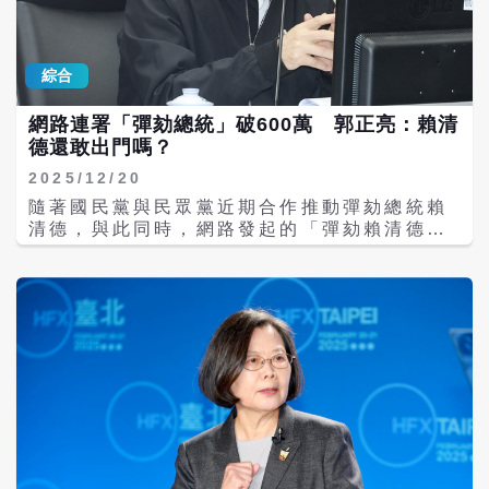
4個月、併科罰金12萬元。事實上，這已是陳
是借名登記問題，並非外界所稱土地開發款
光軒生涯中第二次酒駕；對此，民進黨苗栗縣
項。 對外界指稱鄭家收受超過2.6億元，鄭朝
黨部於2023年1月曾發表聲明，強調基於「酒
方直接否認，表示自己「從沒收過」這筆錢，
綜合
駕零容忍」原則，本應開除其黨籍，但考量陳
並強調相關爭議已進入司法程序，會尊重法院
光軒對地方民主發展有重大貢獻且改善態度良
判決。此外，鄭朝方也曾強調，自己投入公職
網路連署「彈劾總統」破600萬 郭正亮：賴清
好，最終評議委員會決議建議中央處以「停權
後一直廉潔自持，未曾發生與公共利益衝突的
德還敢出門嗎？
3年」處分，並規範期間不得代表民進黨參選
情事。這也是鄭朝方先前面對家族土地爭議
以示警惕。 然而，在停權期限未滿的情況下，
時，一直採取的回應方向。 值得注意的是，這
2025/12/20
民進黨苗栗縣議會黨團於本月11日舉行聯合登
起土地案中，圓方公司與鄭家對部分款項的性
隨著國民黨與民眾黨近期合作推動彈劾總統賴
記記者會，陳光軒在立法委員沈發惠、縣長候
質存在不同說法。圓方公司主張相關資金屬購
清德，與此同時，網路發起的「彈劾賴清德」
選人陳品安等人的陪同下，共同高喊「團結議
地款；鄭家方面則否認收受購地款，替鄭永金
連署至今已突破600萬人次，引發社會高度關
會、8席全上」等口號；此舉立即引發輿論反
處理案件的律師曾表示，圓方公司所稱部分款
注；前立委郭正亮昨（19日）在政論節目中直
彈，網友紛紛湧入沈發惠等人的臉書留言諷
項並非購地款，而是維護鄰里關係費及政治獻
言，如此龐大的反對民意已對賴清德構成巨大
刺，批評民進黨「酒駕的、外遇的都能選，真
金，雙方對款項性質認知不同，才導致合作關
壓力，且台北市反對賴清德的比例已超過六
是人才濟濟」，更質疑所謂的「停權處分」根
係破裂。 吳子嘉要求說明 鄭朝方目前尚未回
成，賴政府若持續硬幹，恐面臨嚴峻的社會衝
本是為了應付社會輿論而演出來的「假動
應4000萬爆料 吳子嘉這次連續兩天公開資
突。 郭正亮在《中天辣晚報》節目中表示，
作」。 甩鍋中央 苗栗縣黨部：多次行文核定
料，時間點正值鄭朝方投入2026新竹縣長選戰
600多萬人的連署是非常驚人的數字，「賴清
皆無下文 面對連日的撻伐，縣黨部執行長連森
之際，政治效果格外受到關注。 本月4日公布
德看到有600多萬人要彈劾他，確定還敢出門
裕今日做出澄清。他表示，針對陳光軒一案，
第一批單據時，吳子嘉就要求鄭朝方在3天
嗎？」當如此高比例的民眾感到憤怒時，總統
地方評委會確實已做出停權處分，但因陳光軒
後、也就是7日前說明相關金流，包括股份取
在公共場所的行程安全可能面臨隱憂，甚至出
隨即向中央黨部提出申訴，該案目前仍處於
得方式、每月15萬元款項及300萬元款項等問
現被民眾跟蹤或當面抗議的情況；事實上，該
「中央審理中」的階段，尚未有最終裁定結
題。美麗島電子報5日報導指出，截至當時鄭