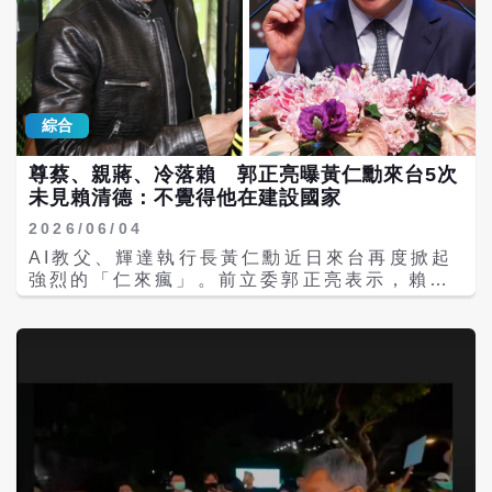
料，以及宋正一簽收300萬元的單據影本。他
元調升至5000元。 對此，王定宇今日受訪時
表示，相關資料來源與宋正一友人有關，手上
斬釘截鐵地重申，「我不是，我沒有」；王定
仍有其他資料，後續將繼續公布。美麗島電子
宇表示，這件事聽起來非常荒謬、好笑，他大
報隔日報導時也特別註明，目前相關指控均為
一時擔任學生活動中心總幹事，本來就常代表
吳子嘉單方說法，是否涉及違法，仍待當事人
學生與校方課外活動指導組開會、爭取經費或
及司法、稅務機關釐清。 到了6日，吳子嘉再
綜合
餐敘，根本不知道當時的情治單位如何編撰與
把焦點轉向4000萬元借款。 根據當天《董事
個資處理，他當時「不愛讀書、比較愛玩」，
長開講》影音內容及後續報導，吳子嘉公開一
尊蔡、親蔣、冷落賴 郭正亮曝黃仁勳來台5次
根本不是學運決策核心，更沒有拿過任何津
份他稱為「鄭永金4000萬借款事件簿」的資
未見賴清德：不覺得他在建設國家
貼，「當時我還要做家教賺錢，哪有那麼
料，指稱鄭永金2016年為籌措鄭朝方參選
好」。 當年被成大情治單位鎖定的學運核心
2018年新竹縣長的資金，向友人借款4000萬
2026/06/04
「老大」、現任台灣航太業者羅正方，昨晚也
元。公開影音的節目標題直接以「竹縣鄭家爭
AI教父、輝達執行長黃仁勳近日來台再度掀起
特別在臉書發表長文替王定宇澄清。羅正方指
議歷史？」為題，將鄭家過去爭議與2026新竹
強烈的「仁來瘋」。前立委郭正亮表示，賴清
出，他在看過浩瀚如海的成大第一手解密檔案
縣長選戰連結討論。 吳子嘉說，2016年11月
德上任至今只會吹噓股市大漲、高喊半導體發
中，尤其是多達22卷與自身被監控相關的卷宗
29日，一名邱姓人士從遠東商銀桃園大興分行
展，卻忽略傳產與服務業的貧弱，且黃仁勳在
裡，完全沒有王定宇的名字，他不認為王定宇
提領4000萬元現金，之後由鄭永金點收；依他
賴清德任內已來台5次，至今仍未見賴清德與
是佈建線民。 王定宇強調，轉型正義該譴責的
說法，現場還包括律師宋正一、司機蕭葦駿，
官員，反倒與台北市長蔣萬安頻繁互動，這反
是當年的國民黨威權政權與特務系統，若今天
以及提供資金的邱姓人士與徐姓友人。 吳子嘉
映出黃仁勳對賴清德的真實評價，因為「黃仁
反而用特務編撰、可能造假誇大的「業績資
進一步指出，2017年3月底，鄭永金取得相關
勳不覺得賴清德是在建設國家的人」，這才是
料」來詮釋歷史，是對當事人的二度傷害。 歷
支票、本票，並在票據背面簽名背書作為還款
賴清德最大的危機。 全球AI晶片霸主輝達
史檔案流出！黃偉哲遭爆「續支4000元」 學
保證。此次公布的3張票據影本，也可看到鄭
（NVIDIA）執行長黃仁勳1日來台進行，被視
者：所有玩笑都是真的 相較於王定宇有當事人
永金署名。吳子嘉認為，既然4000萬元被指稱
為AI產業最重要的風向球之一的GTC（GPU
澄清，台南市長黃偉哲與台北市副市長林奕華
是為鄭朝方2018年參選新竹縣長所籌措，就有