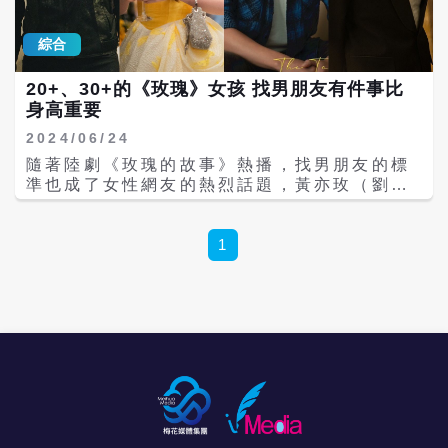
補。她提醒，錯誤使用轉骨方或過早進補，可
的殉葬系統。武王墩一號墓木俑規模大、種類
能導致骨齡提前，反而縮短成長時間。 營養密
多、保存完好，屬楚墓中首見，其性質應是墓
度是關鍵，影響成長表現 臺北醫學大學營養學
綜合
主生前出行儀仗、樂舞隊伍的明器化呈現。 武
院院長謝榮鴻從代謝觀點指出，長高是一項精
王墩墓地年代明確，陵園布局清晰完整，一號
密的生理過程，骨骼發育不僅需要充足的「建
墓是兩周時期結構保存最完整、銅禮器組合最
20+、30+的《玫瑰》女孩 找男朋友有件事比
築材料」，更仰賴多重營養素的協同作用。 他
清晰、身分最明確的王級墓葬。 知乎「之乎者
身高重要
表示，補鈣並非長高關鍵，蛋白質與熱量的充
也小魚兒」指出，楚考烈王本名熊元，是楚國
2024/06/24
足攝取，才能促進IGF-1生長因子生成，並搭
歷史上的倒數第四位國君，他的時代正是秦楚
配鋅、鈣、維生素D等營養素，共同支持骨骼
隨著陸劇《玫瑰的故事》熱播，找男朋友的標
兩強最終對決的時期。在那個時代，廉頗、毛
發育。現代孩童因挑食導致的營養失衡，已成
準也成了女性網友的熱烈話題，黃亦玫（劉亦
遂、平原君、信陵君、春申君等一個個大名鼎
為影響成長的重要因素。 謝榮鴻也提醒，高糖
菲飾）的初戀張國棟（彭冠英飾）、有控制狂
鼎的歷史人物。楚考烈王出身顯赫，他是楚頃
飲食與咖啡因攝取會干擾血糖與睡眠，進而抑
的前夫方協文（林更新飾）、河西（林一飾）
襄王熊橫之子，楚懷王之孫。楚懷王時代，屈
制生長激素分泌。建議兒童飲食應掌握「早
都沒有得到玫瑰的永遠的愛，那為什麼只有靈
1
原曾力推變法，卻因觸及貴族利益而失敗。同
重、午優、晚輕」原則，提升營養利用效率，
魂伴侶傅家明（霍建華飾）才是她的摯愛呢？
時期秦國的商鞅變法讓秦國奠定了強大基礎。
支持整體成長發展。 腸道失衡，正在偷走孩子
答案是尊貴、體貼。 當我們認真追劇時，常常
楚懷王作為戰國最後一位謙謙君子，卻最終被
的成長能量 「腸道菌相也會影響身高。」蔡國
會把自身的情緒帶入戲劇中而產生共鳴。在網
秦國所騙，客死他鄉。爺爺楚懷王的悲劇，父
珍教授指出，腸道微生態可調節全身生長因
路上，常見觀眾的評論最愛身高192cm的彭冠
親楚頃襄王面對的秦破郢都的巨大劫難，都深
子，進而影響骨骼發育，與長高機制密切相
英，高富帥的形象就是20+、30+女生的白馬
深影響著楚考烈王的成長和統治。 在這樣背景
關。 她進一步說明，健康腸道需具備完整黏液
王子；方協文186cm高大顧家、小鮮肉林一也
下，楚考烈王接手了元氣大傷的楚國。雖然得
層以維持屏障功能；然而，現代兒童因西化飲
有187cm，前三者在網上都是年輕女孩的傾慕
到了戰國四君子之一春申君的輔佐，國力有所
食與膳食纖維不足，易造成菌相失衡，甚至引
對象。至於，為什麼不喜歡靈魂伴侶傅家明？
恢復，但面對強大的秦國，楚國依然難以招
發慢性發炎反應，干擾生長因子運作。 蔡國珍
竟然是177cm太矮了，這個答案現實嗎？回到
架。楚考烈王先後遷都巨陽和壽春，但並未改
強調，當身體長期處於發炎狀態，會由「成長
生活中，這問題會有答案的。 初戀張國棟（彭
變楚國最終被秦所滅的命運。 在楚考烈王的統