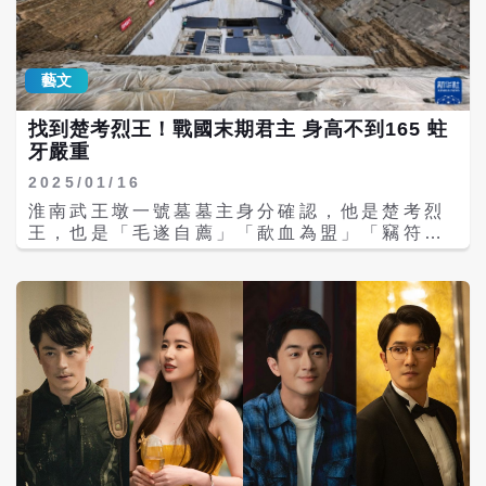
灃食教育基金會林芳燕執行長表示，基金會深
耕兒童飲食教育逾10年，觀察到家長最普遍的
兩大焦慮為「孩子太胖」與「孩子長不高」。
然而，網路上充斥未經驗證的健康資訊，例如
藝文
「睡前挨餓有助生長激素分泌」等迷思，不僅
讓家長無所適從，也可能導致錯誤飲食與過度
找到楚考烈王！戰國末期君主 身高不到165 蛀
進補。 林芳燕指出，灃食持續透過講座與教育
牙嚴重
行動，結合專家以科學實證協助家長釐清迷
2025/01/16
思、建立正確觀念。「我們 最重要的目標，是
培養家長與孩子的『飲食識讀力』，讓大家看
淮南武王墩一號墓墓主身分確認，他是楚考烈
懂資訊、做出正確選擇，讓飲食成為支持孩子
王，也是「毛遂自薦」「歃血為盟」「竊符救
一生成長的基礎。」 後天條件，決定成長表現
趙」等歷史典故的都有他的身影，在動蕩的戰
兒童生長發育專家楊晨醫師指出，遺傳雖影響
國末期發揮關鍵作用。 據《華西都市報》報
身高約七至八成，但最終表現並非單一基因決
導，安徽省文物部門已完成淮南武王墩一號墓
定，而是多基因遺傳與後天環境共同作用的結
的野外考古工作。武王墩墓地面積約150萬平
果。即使父母身高條件有限，透過良好生活型
方公尺。武王墩一號墓共出土各類文物1萬餘
態，仍有機會突破預期身高。 她進一步說明，
件（組）。根據墓葬規模和結構形制、出土文
生長激素(hGH)與生長因子(IGF-1)是影響發
物及文字材料，對照歷史文獻綜合判斷，武王
育的關鍵，與睡眠、飲食及運動密切相關。其
墩一號墓主人身分基本可以確認為《史記楚世
中，夜間深層睡眠為生長激素分泌高峰，建議
家》的戰國晚期楚考烈王。 武王墩墓地利用古
孩童於晚間9至10點前就寢。 在日常管理上，
河道修築圍壕，整體近似方形。墓坑中部用枋
楊晨建議均衡飲食與規律運動，並避免過度進
木構築「亞」字形槨室。還發現「以俑代人」