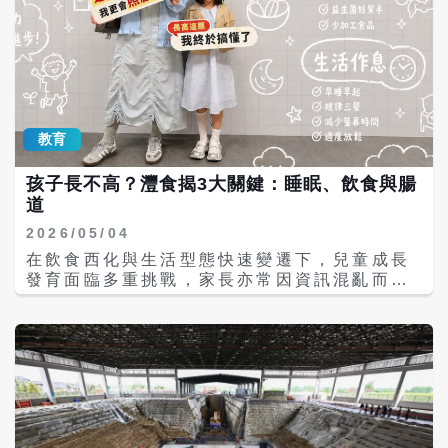
教育
孩子長不高？灃食揭3大關鍵：睡眠、飲食與腸
道
2026/05/04
在飲食西化與生活型態快速變遷下，兒童成長
發育面臨多重挑戰，家長亦常因資訊混亂而陷
入「身高焦慮」。為協助建立正確觀念，灃食
教育基金會舉辦兒童成長講座，邀集兒童生長
發育專家楊晨醫師、臺北醫學大學營養學院院
長謝榮鴻及海洋大學食品科學系榮譽講座教授
蔡國珍跨界分享，透過醫學與營養的科學實
證，從睡眠、飲食到腸道健康多面向切入，解
析孩子成長關鍵，協助家長建立可長期實踐的
健康基礎。 從焦慮到判斷力：建立飲食識讀力