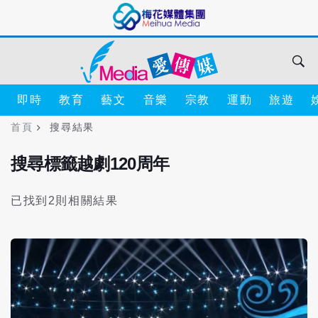
即時
教育
藝文
音樂
宗教
運動
旅遊
首頁
搜尋結果
搜尋標籤越劇120周年
已找到2則相關結果