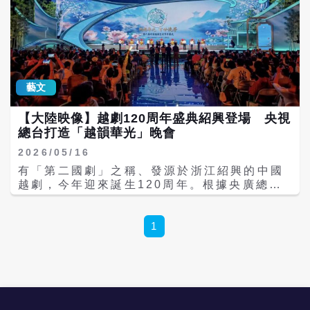
王君安、李敏、吳鳳花、方亞芬及茅威濤等越
劇名家與新生代代表人物接力登場，完整呈現
越劇十三大藝術流派的獨特魅力，堪稱近年來
越劇界規模最大、陣容最完整、規格最高的一
場藝術盛會。 十三大流派齊聚 經典名段再現
舞台 據《看台海》報導，晚會以「流派典藏、
藝文
經典賡續、守正創新、青春傳承」為主軸，邀
請十三個流派的代表性傳承人同台獻藝，演繹
【大陸映像】越劇120周年盛典紹興登場 央視
《梁祝》、《西廂記》、《貂蟬》、《穆桂英
總台打造「越韻華光」晚會
掛帥》、《雙珠鳳》等膾炙人口的經典選段。
透過不同流派藝術家的精彩演繹，充分展現各
2026/05/16
派唱腔特色與藝術神韻，既保有江南文化溫婉
有「第二國劇」之稱、發源於浙江紹興的中國
細膩的韻味，也蘊含深厚的家國情懷，呈現越
越劇，今年迎來誕生120周年。根據央廣總台
劇從地方戲曲逐步走向全國舞台，並將文化影
《看台海》報導，5月15日晚間，第六屆中國
響力傳播至海內外的發展歷程。 AI科技助陣
越劇藝術節開幕式暨「越韻華光百廿流芳」越
跨越時空重現大師風采 在堅守傳統藝術精神的
劇誕生120周年主題晚會，在浙江紹興盛大舉
1
同時，晚會也積極探索創新表現形式。青年越
行。 此次活動由大陸文化和旅遊部藝術司、浙
劇演員透過新編作品延續戲曲薪火，展現傳統
江省文化廣電和旅遊廳、紹興市人民政府，攜
藝術與時俱進的生命力。 值得一提的是，本次
手央視總台文藝節目中心與央視總台浙江總站
演出結合現代AI影像科技，復原越劇前輩大師
共同打造，被視為近年越劇界規模最大、陣容
昔日舞台形象，讓不同世代的越劇藝術家得以
最完整的文化盛典之一。 本次晚會選在越劇發
跨越時空同台合作，共同演唱經典名段《天上
源地紹興舉辦，全面回顧越劇從浙江鄉間「落