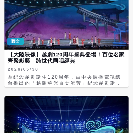
藝文
【大陸映像】越劇120周年盛典登場！百位名家
齊聚獻藝 跨世代同唱經典
2026/05/30
為紀念越劇誕生120周年，由中央廣播電視總
台推出的「越韻華光百廿流芳」紀念越劇誕生
120周年主題晚會，將於今天（30日）晚間7
時30分在央視戲曲頻道（CCTV-11）首播，
央視頻CMG戲曲及央視文藝平台同步播出，並
將於6月6日晚間9時在央視綜藝頻道（CCTV-
3）播出。 本次晚會匯聚全大陸16家頂尖越劇
院團、22位中國戲劇梅花獎得主，以及近百位
越劇傳承者同台演出。包括何賽飛、蔡浙飛、
趙志剛、單仰萍、李雲霄、陳麗君、王濱梅、