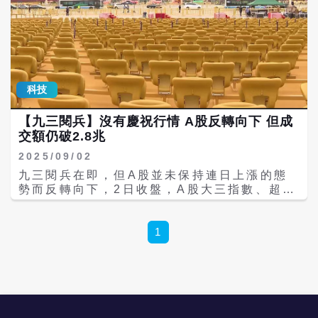
科技
【九三閱兵】沒有慶祝行情 A股反轉向下 但成
交額仍破2.8兆
2025/09/02
九三閱兵在即，但A股並未保持連日上漲的態
勢而反轉向下，2日收盤，A股大三指數、超過
4千支股票全面下跌，深證成指跌2.14%、創
業板指數跌2.85%、上證指數跌0.45%；不
過，股市交易動能不減，全天成交額合計
1
28749.91億元人民幣（下同）。 先前領漲的
類股，如共同封裝光學（CPO）、跨境支付、
印刷電路板（PCB）、半導體等跌幅居前；銀
行、貴金屬、機械人、石油等類股漲幅居前。
A股雖然暫時下跌，但近期價量齊漲的態勢不
變，過去8月份A股日均成交額創下有統計數字