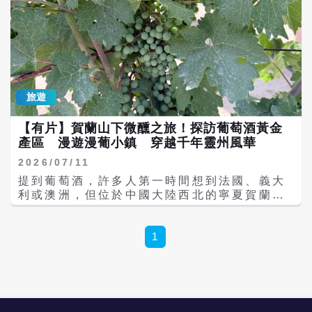
旅遊
【有片】賀蘭山下微醺之旅！探訪葡萄酒黃金
產區 漫遊漫葡小鎮 穿越千年靈州風華
2026/07/11
提到葡萄酒，許多人第一時間想到法國、義大
利或澳洲，但位於中國大陸西北的寧夏賀蘭山
東麓，近年憑藉優異的自然條件與屢獲國際肯
定的葡萄酒品質，逐漸成為亞洲備受矚目的葡
萄酒產區，也被譽為大陸最具代表性的精品葡
1
萄酒故鄉。 北緯38度的賀蘭山東麓，與法國
波爾多同處世界知名的葡萄酒黃金緯度。賀蘭
山阻擋來自西北的寒流與風沙，黃河水灌溉戈
壁礫石土地，加上充足日照、乾燥氣候以及日
夜溫差大的自然環境，孕育出風味層次鮮明的