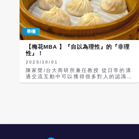
專欄
【梅花MBA 】『自以為理性』的『非理
性』！
2025/10/01
陳家聲/台大商研所兼任教授 從日常的溝
通交流互動中可以獲得很多對人的認識！
溝通是能量的交流、分享！可以是正能量
的蓄積！正能量溝通能帶來視野、思維格
局的擴展，讓人看見社會、世界的多元面
貌。 以地方美食而言，我出差各地，喜
歡品嚐在地的特色美食，而不是『大
餐』！地方特色美食就是一個很好的
『人』與『文化』的交流！也是融入在地
文化與生活的最有溫度的交流，透過地方
特色美食，可以瞭解地方水土及文化特
點，所謂『一方水土、養一方人』！ 北