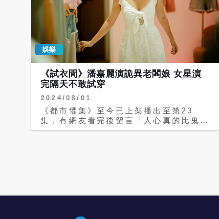
娛樂
《試衣間》潘嘉麗演詭異老闆娘 女星演
完隔天不敢試穿
2024/08/01
《都市懼集》至今已上架播出至第23
集，有網友看完後留言「人心真的比鬼可
怕」，日前播出姚元浩、李雪主演的「吸
煙區」，講述身為暖男前輩的姚元浩在公
司頂樓吸菸時，遇到在職場失意的後輩李
雪，替她打氣後竟發生讓人意料不到的驚
悚轉折。姚元浩回憶角色對他來說難度最
高的是揣摩抽菸，「因為我這30幾年來
從來沒有抽過菸，手拿菸這個動作我揣摩
滿久，練了各式各樣抽菸的方式，不斷被
經紀人調整，好險拍攝時沒有被導演打
槍。」 繼四大單元〈大眾運輸〉〈夜生