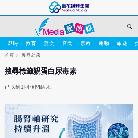
即時
教育
藝文
音樂
宗教
運動
旅遊
首頁
搜尋結果
搜尋標籤親蛋白尿毒素
已找到1則相關結果