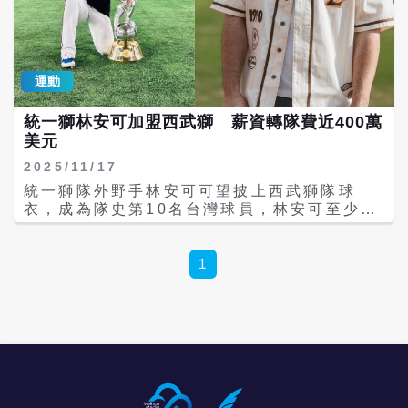
新環境是挑戰，但相信會有好結果，也會為幫
助球隊拿下勝利努力貢獻。 林安可是中華職業
棒球大聯盟全壘打王與打點王，強大長打能
力，今年成績進步神速，未來還有很大成長空
運動
間。統一獅領隊蘇泰安表示，恭喜西武獅球團
及林安可，希望林安可在西武獅有好表現，能
統一獅林安可加盟西武獅 薪資轉隊費近400萬
占有一席之地，也期待未來雙獅交流賽更精
美元
彩。 據日本媒體《Sponichi Annex》報導，
西武隊正式和林安可達成合約共識，林安可成
2025/11/17
為繼王柏融、古林睿煬之後，第3位透過旅外
統一獅隊外野手林安可可望披上西武獅隊球
球員資格成功旅外的中職選手。 日媒報導，林
衣，成為隊史第10名台灣球員，林安可至少簽
安可是左投左打的強力打者，本季以 .318 的
下兩年保障約，加上第3年西武球團選擇權，
打擊率位居聯盟第 2，另有23 轟、73 分打
他的薪資加上轉隊費可能接近400萬美元。 林
點。2020 年時以32轟、99分打點拿下雙冠
安可2019年從統一獅隊起步，中職生涯7年合
1
王，並獲得新人王。今年休賽季他申請行使海
計出賽583場，打擊率2成87、全壘打112
外移籍制度。
支、打點399分，2020年32轟、99分打點奪
下雙冠王，今年季後行使旅外自由球員權利。
林安可擁有左打優勢，又有長打火力，引起多
支日職球隊注意，巨人、養樂多、軟銀隊也有
興趣，但西武最近10年和統一密集交流，雙方
保持良好互動，最後也成為林安可的新東家。