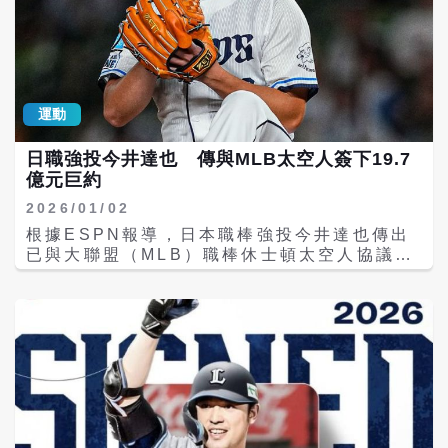
過於明顯。對徐若熙而言，此次下放二軍或許
2分打點。第三打席選到保送上壘，第4打席則
正是重新檢視機制、修正投球習性的關鍵階
遭三振。 比賽進入第8局，西武展開攻勢，滝
段。 作為，如何在高強度情蒐環境中提升隱蔽
澤夏央（Natsuo Takizawa）與渡部聖彌
性與配球變化，將成為他未來能否站穩一軍的
（Seiya Watanabe）、卡納里奧
重要課題。
（Alexander Canario）接連串聯安打擴大
運動
領先。隨後林安可面對中繼投手西垣雅矢
（Masaya Nishigaki），轟出右外野2分全
日職強投今井達也 傳與MLB太空人簽下19.7
壘打，為個人本季第2轟，也將單場打點推升
億元巨約
至4分，寫下日職生涯單場最佳表現。 總計林
安可本場4打數3安打、4打點，火力全面爆
2026/01/02
發。賽前他打擊率僅2成08，教練團曾指出其
根據ESPN報導，日本職棒強投今井達也傳出
容易追打低角度壞球的問題，但此役展現良好
已與大聯盟（MLB）職棒休士頓太空人協議，
選球與攻擊效率，成功用表現回應外界期待。
將簽下最高可達6300萬美元（約新台幣19.7
在林安可帶動攻勢下，西武最終以9比7擊敗樂
億元）的3年巨約，其中還包含逃脫條款。 根
天，收下勝利。 埼玉西武 林安可 選手の第2
據《紐約郵報》（New York Post）記者Jon
号2ランホームラン🌈 3安打4打点の活躍✨ 👇
Heyman報導，今井達也合約中有逃脫條款，
ライブ配信はこちら
基本年薪約為5400萬美元，每達到80、90局
https://t.co/QgShTmrNdp
或100局，激勵獎金都不同，最多可望拿到
pic.twitter.com/b2t1JLbQLS パ・リー
6300萬美元左右。 27歲的今井達也前往洛杉
グ.com / パーソル パ・リーグTV【公式】
磯跟許多球團「面試」，而他已經考慮不加入
(@PacificleagueTV) April 25, 2026
洛杉磯道奇隊，洋基隊等球團也紛紛打退堂