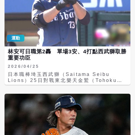
的壓制力形成強烈反差，也讓外界開始關注，
是否投球動作細節已被日職球隊情蒐系統掌
握。 近日有球迷在社群平台Threads發文分析
徐若熙比賽影片指出，徐若熙在投球前若出現
「先將手套往後拉，再向前撞擊」的動作，高
機率投出直球；若手套直接撞擊或幾乎沒有後
運動
拉，則較可能是變化球。原PO認為，這樣的出
手前差異在高階聯盟中可能成為被破解的關
林安可日職第2轟 單場3安、4打點西武獅取勝
鍵，也就是俗稱的「Tipping（投球慣性洩
重要功臣
漏）」。 該分析迅速引發棒球圈熱議，不少球
迷實際回看比賽畫面後表示，確實能看出部分
2026/04/25
球種在前置動作上的差異，「難怪打者像提前
日本職棒埼玉西武獅（Saitama Seibu
知道球路」、「日職和大聯盟對這種細節研究
Lions）25日對戰東北樂天金鷲（Tohoku
非常深入」。 不過，也有球迷對此持保留態
Rakuten Golden Eagles），台灣旅日野手
度，認為若徐若熙的投球動作真有如此明顯破
林安可先發出賽火力全開，不僅敲出生涯第2
綻，過去在中華職棒（CPBL）多年不太可能
支全壘打，單場更繳出3安打、4打點的猛打賞
完全未被發現。部分評論指出，中職打者與情
表現，成為球隊以9比7取勝的重要功臣。 此
蒐系統的分析深度、科技資源與日職相比仍有
役林安可擔任先發左外野手，為他日職生涯首
落差，因此相同細節到了日本職棒（NPB）更
度鎮守該位置，但守備調整未影響打擊手感。
容易被放大檢視。 棒球專家普遍認為，投手在
面對樂天先發投手烏瑞納（Estamy Urea），
更高層級聯盟遭遇調整陣痛期並不罕見，關鍵
他首打席即敲出左外野安打，隨後在滿壘、無
在於能否及時修正動作一致性、避免球種提示
人出局情況下再度擊出關鍵安打，一口氣貢獻