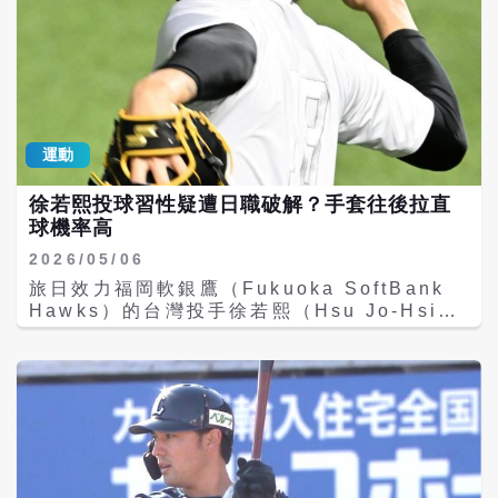
運動
徐若熙投球習性疑遭日職破解？手套往後拉直
球機率高
2026/05/06
旅日效力福岡軟銀鷹（Fukuoka SoftBank
Hawks）的台灣投手徐若熙（Hsu Jo-Hsi）
日前在日職一軍再度遭遇震撼教育，4日對西
武獅（Saitama Seibu Lions）先發僅投4局
便被敲14安，包括2發全壘打，狂失7分，連續
兩場先發遭對手重擊，球團隨後決定將他下放
二軍，進行無限期調整。 徐若熙自4月中旬面
對歐力士猛牛（Orix Buffaloes）遭提前打退
場後，原盼藉由重返一軍止跌回升，未料再次
遭西武打線全面鎖定，表現與過去在中職展現