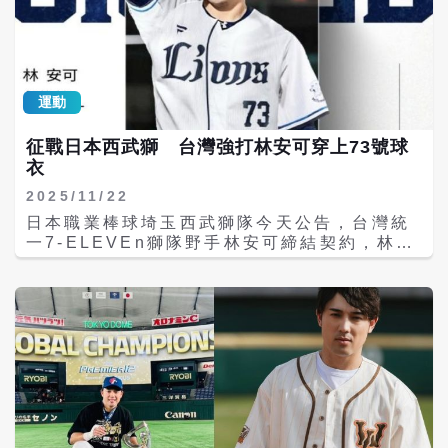
鼓。 今井達也是大聯盟最引人注目的自由球員
之一，他與2025年季後賽表現出色的山本由伸
與耶薩維奇（Trey Yesavage）有著許多相
似之處。他的經紀人波拉斯（Scott Boras）
在11月大聯盟總經理會議將他與世界大賽最有
運動
價值球員（MVP）山本由伸相比。 今井達也
2025賽季在日本西武獅取得10勝5敗的出色戰
征戰日本西武獅 台灣強打林安可穿上73號球
績，防禦率1.92。他在163.2局投出178次三
衣
振，僅投出45次保送。他擁有97英哩左右的快
速球，職涯至今一直在日職效力。 今井達也在
2025/11/22
西武獅8個賽季取得58勝45負，自責分僅
日本職業棒球埼玉西武獅隊今天公告，台灣統
3.15，在963.2局投出907次三振，曾3度入
一7-ELEVEn獅隊野手林安可締結契約，林安
選全明星。 今井達也與山本由伸都是20多歲
可將穿上背號73號。在加盟西武獅之前，林安
就已有相當成就的右投，同時在效力日職最後
可是台12強賽中華隊主砲，同時也是統一獅主
一年的防禦率也都低於2，他除了快速球之
要火力。 28歲的林安可與西武獅合約未正式
外，滑球也十分精彩。滑球會向投手的手臂側
公告，但有望簽下2+1年合約，年薪達100萬
移動，而不是向手套側移動。 多倫多藍鳥新秀
美元（約新台幣3135萬元），加上西武獅支付
耶薩維奇也擁有這種不尋常滑球，同時耶薩維
給統一獅的轉隊費，總值有望達400萬美元
奇更有指叉球作為最佳變速球種，這與今井達
（約新台幣1億2542萬元）。 林安可是在季後
也的情況類似。
行使旅外自由球員（FA）權利，統一獅17日
公布由西武獅取得議約權。林安可表示，很開
心挑戰日職會全力以赴，努力發揮能力。轉戰