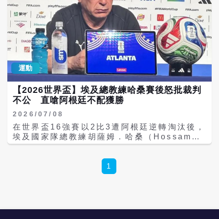
運動
【2026世界盃】埃及總教練哈桑賽後怒批裁判
不公 直嗆阿根廷不配獲勝
2026/07/08
在世界盃16強賽以2比3遭阿根廷逆轉淘汰後，
埃及國家隊總教練胡薩姆．哈桑（Hossam
Hassan）8日於賽後公開抨擊裁判執法與
VAR判決，認為球隊遭到不公平待遇，甚至質
疑比賽欠缺公平性。 哈桑表示，自己無論身為
1
球員或教練，投入足球運動數十年，很少將輸
球歸咎於裁判，因為誤判本來就是足球比賽的
一部分。然而，他認為本場比賽發生的判決已
經超越「人為失誤」的範圍。 他指出，凡是涉
及埃及隊的判決，都受到極為嚴格的審視，甚