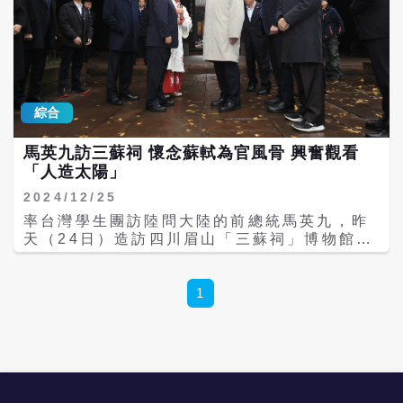
最直觀的層次是「獨領風騷」，意指超越群
倫，「風」指《詩經》，「騷」是《楚辭》，
兩者並列中國文學的兩大經典。《楚辭》中，
又以〈離騷〉最著名，甚至成為全書的代稱。
東漢王逸《楚辭章句》：「離，別也；騷，愁
也。」這部作品緊扣著屈原的人生際遇，是他
綜合
將生命憂患與政治挫敗交織而成的詩篇。被放
逐後的屈原，「遊於江潭，行吟澤畔」，那面
馬英九訪三蘇祠 懷念蘇軾為官風骨 興奮觀看
容憔悴、孤傲不群的身影，成為歷代反覆詮釋
「人造太陽」
的孤絕意象。因此，「獨騷」的第二層意思，
便是指涉屈原那份孤獨憂愁的形象。《世說新
2024/12/25
語》曾記載：「痛飲酒，熟讀〈離騷〉，便可
率台灣學生團訪陸問大陸的前總統馬英九，昨
稱名士。」這確立了〈離騷〉作為文人在際遇
天（24日）造訪四川眉山「三蘇祠」博物館，
不順時的精神寄託。展名中的「獨」與「讀」
北宋文學家蘇洵、蘇軾、蘇轍父子故居。馬讚
諧音，也藉此點出這個「痛飲讀離騷」的名士
嘆「三蘇」父子舊居保存完整，現場還帶眾人
傳統。 「獨騷－楚辭文化意象與龍舟」特展第
吟詠《水調歌頭》、《念奴嬌赤壁懷古》，懷
1
一單元「戰國烽煙中的屈原」勾勒身為楚國重
念蘇東坡為官風範。 馬英九昨在大陸國台辦副
臣的屈原所處之動盪時代，〈詛楚文帖〉是西
主任潘賢掌、聯絡局長楊毅與四川省常委、副
元前四世紀末秦惠文王在祭祀神靈時數落楚國
省長普布頓珠陪同下參訪「三蘇祠」，暢遊蘇
背約失德、合理化秦國出兵正當性的政治聲
家古宅園林、古井、洗硯池，以及明代陳淳草
明，真實記錄了大國博弈的歷史情境；第二單
書《前赤壁賦》、明代張風翼書蘇軾《後赤壁
元「楚辭：跨時空的文化共振」以《楚辭》經
賦》等珍貴文物。 馬英九表示，對蘇東坡母親