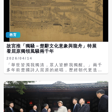
教育
故宮推「獨騷－楚辭文化意象與龍舟」特展
看屈原獨領風騷兩千年
2026/04/14
「舉世皆濁我獨清，眾人皆醉我獨醒。」兩千
多年前楚國詩人屈原的絕唱，歷經朝代更迭、
文人傳誦，依舊叩人心弦。國立故宮博物院今
天（14日）推出書畫新展「獨騷－楚辭文化意
象與龍舟」，以文學經典《楚辭》為核心，分
別從歷史文化脈絡、文學傳統對藝術文化的浸
潤，以及端午節等民俗文化對屈原的跨時空迴
響等面向，與觀眾一起探索這股跨越兩千年的
獨特魅力。 故宮策展人書畫文獻處助理研究員
林宛儒表示，展名「獨騷」蘊含了幾層深意。