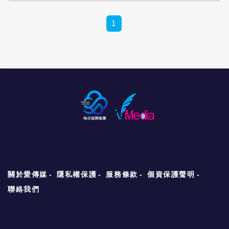
案，李彥廷委任律師以「逮捕過程中，檢警只
商，國內業者：歐萊德國際股份有限公司（桃
稱要築起密不透風的防線。如今，卻像是把公
出示手機拘票照片，屬非法逮捕」為由，向法
園）、綠藤生物科技股份有限公司（台北）及
權力與監督責任變相外包給民間自律？ 每一次
院聲請提審，晚間9點多開庭，法院裁定李彥
1
其他 12 家化妝品製造與品牌公司。國外業
事件，政府都說會檢討；每一次風暴，官員也
廷當庭釋放。 李彥廷12日深夜發表聲明稱，
者：上海儷柔經貿發展有限公司（非台灣供應
都說會精進；每一次民怨爆發，主管機關更是
他並無失聯之情況，竟被媒體刻意渲染成「失
鏈）。 食藥署已要求所有下游業者，48小時
召開記者會、成立專案、要求業者說明。可是
聯棄保潛逃」，然後在沒有拘票的情形下被違
內完成清查，涉及原料產品全面下架、不准出
下一次依舊出事，源頭也始終沒有守住，流向
法逮捕拘禁，經委請律師聲請法院提審，法官
貨、不准上架，未確認安全前不得恢復販售。
更是沒能即時掌握，就連資訊揭露也慢半拍，
以違法逮捕而當庭釋放。 李彥廷在聲明中表
王德原強調，這是台灣首次在化妝品中驗出蘇
處置標準更是前後不一。反觀地方政府往往比
示，12日一整天的不實失聯訊息大放送，造成
丹紅，食藥署將「持續追查到底」，確保國人
中央更積極，民間業者有時甚至比主管機關更
新聞被整個誤導風向，似乎已經造成整個司法
使用安全。
願意面對消費者。食安治理若每次都要靠爆
氛圍的扭曲，當天傍晚稍早，高等法院高雄分
料、靠地方、靠輿論、靠廠商良心補破網，還
院就高雄地檢聲押包括他在內的3人被駁回而
要中央政府做什麼？ ※以上言論不代表梅花媒
提起抗告案撤銷原裁定，發回地院重新裁定，
體集團立場※
不能不說抗告法院的法官的公正性是不是已經
受到不實新聞的影響。 聲明稱，同日，同案被
告吳正言12日下午3時許亦遭到二位員警以
「高雄地檢署聯繫不上吳正言」為由，在沒有
關於愛傳媒
隱私權保護
服務條款
個資保護聲明
拘票的情況下，拘提吳正言載上警車；正好，
刑事辯護律師於下午4時許聯繫吳正言，被拘
聯絡我們
捕於警車中的吳正言才被員警載回原拘捕地
點，然而，這已經構成違法拘提。 聲明稱，
12日報載「被告吳正言也聯繫不到，有逃亡之
虞或勾串證人」等情事不斷渲染，令家屬不得