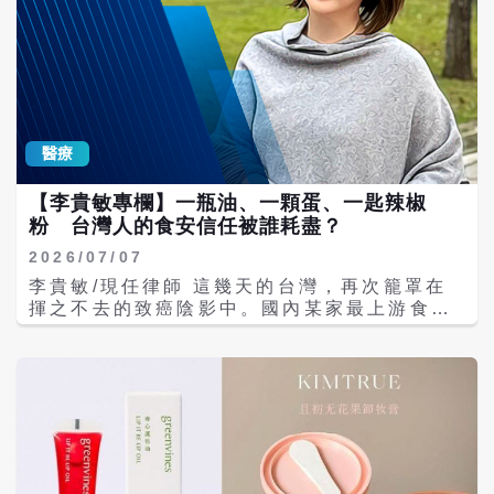
醫療
【李貴敏專欄】一瓶油、一顆蛋、一匙辣椒
粉 台灣人的食安信任被誰耗盡？
2026/07/07
李貴敏/現任律師 這幾天的台灣，再次籠罩在
揮之不去的致癌陰影中。國內某家最上游食用
油供應大廠，驚爆一批高達1300公噸的大豆沙
拉油，被驗出1級致癌物「苯駢芘」超標4倍。
1300公噸是多麼駭人的數字？換算成體積，足
以灌滿2.5座學校標準游泳池。這龐大數量的
問題油品，也早已化作鹽酥雞、熱炒、沙拉
醬、冷凍調理包與學校營養午餐的基底，呈放
射狀滲透進夜市、小吃店、校園與家庭，神不
知鬼不覺地被吞進台灣人的肚子裡。 令人諷刺