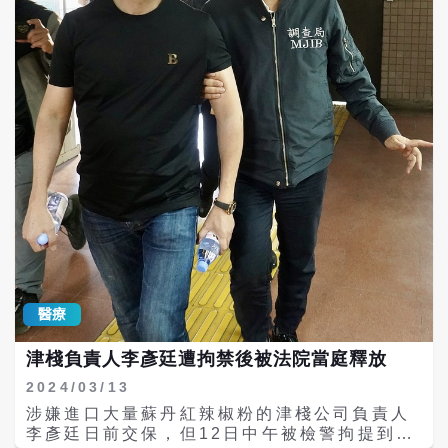
項，主動下架、接受退貨。在民間與地方都動
供應含蘇丹紅原料，引發包括中國大陸、新加
起來之際，中央竟依舊透過行政規則搪塞。直
坡、台灣等地監管單位關注。 食藥署副署長王
到民怨沸騰、輿論反彈，衛福部才改口，要求
德原說明，11月初發布供應鏈自查通知後，開
調和油預防性下架，使用疑慮油品比例超過
始針對網路疑似問題商品抽驗，陸續發現以下
20%的產品也要下架檢驗，未達20%的產品則
兩款產品含蘇丹4號。 1、且初「越桔清透卸
須公告品項。政策從不公布到要公告，從不下
妝膏（無花果味）」來源：中國製，批號：
架到部分下架，短短幾天一日數變、前後翻
B5A1431，檢出量1.3 ppm，販售業者：歐
轉，讓人民看到的不是專業果斷，而是被民意
妮公司（未完成化妝品登錄、無中文標示）。
推著走的慌亂。 民進黨執政已近10年，這種
2、綠藤生機「專心護唇油－莓紅版」：批
「廠商出包、民間自救、政府裝傻、最後轉
號：M25062702、M25073001、
彎」的戲碼不斷上演。還記得2024年初爆發的
M25100701。綠藤於11月12日主動通報，經
「蘇丹紅」毒辣椒粉事件，工業用致癌色素滲
食藥署國家實驗室21日複驗確認含蘇丹4號。
透全台零食、胡椒粉及沙拉醬，政府同樣被質
王德原表示，綠藤早期使用食品檢驗方法未驗
疑邊境查驗失靈、市場稽查消極，也是在民怨
出，後經過調整並依食藥署最新方法複驗後確
沸騰、地方自辦自查後，中央才急忙加嚴管
認含有禁用色素。 除了中國製成品，台灣進口
制。更不用說這些年屢次發生的進口蛋液標示
醫療
商亦鴻企業自新加坡引進之紅色複方原料
爭議、進口肉品追蹤破洞，以及各類蔬果農藥
（Campo Siddha Vepuvillai Karushalai
殘留超標事件。如今沙拉油又出問題，人民看
津棧負責人李彥廷遭拘禁後被法院當庭釋放
Yenai）也被查獲含蘇丹4號。 食藥署聯合地
見的仍是同一套劇本：先低估，再解釋；先不
方衛生局於11月19日 稽查亦鴻，當場封存5批
公布，再被迫揭露；先說不必下架，再轉彎補
2024/03/13
原料，其中 3 批次（2025-10-10、2025-
救。每一次都是讓民眾陷入集體焦慮與害怕
涉嫌進口大量蘇丹紅辣椒粉的津棧公司負責人
02-18、2025-01-13）經檢驗均含禁用成
後，中央政府才被動處理。更別提當年喊得震
李彥廷日前交保，但12日中午被檢警拘提到
分。 這些疑似污染原料流向14家國內外廠
天響的「食安五環」與追溯機制，拍胸脯的宣