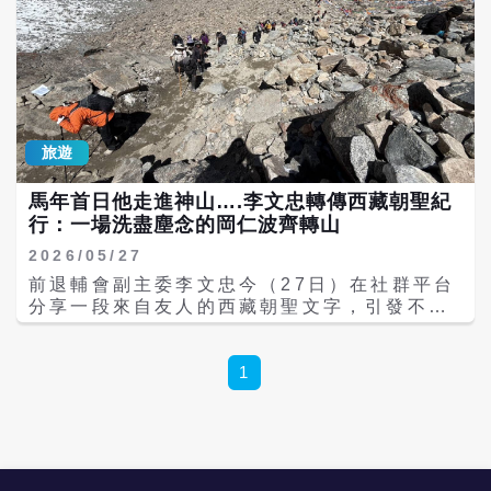
旅遊
馬年首日他走進神山….李文忠轉傳西藏朝聖紀
行：一場洗盡塵念的岡仁波齊轉山
2026/05/27
前退輔會副主委李文忠今（27日）在社群平台
分享一段來自友人的西藏朝聖文字，引發不少
山友關注。文章沒有政治語言，也沒世俗喧
囂，只有一名退休公務員，在高原缺氧的呼吸
之間，一步一步走向被稱為「世界中心」的神
1
山岡仁波齊峰。 李文忠在貼文中寫道，「楊前
處長是固定山友，他從司法院退休後就個兒跑
去西藏了。在殊勝因緣下，轉神山岡仁波齊朝
聖，令人又妒又羨。」他提到這位楊前處長過
去曾舉辦攝影展，是業餘攝影愛好者，因此特