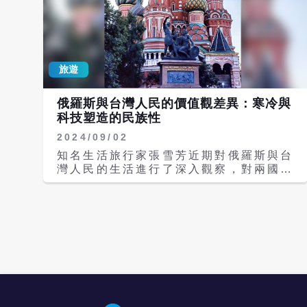
旅遊
俄羅斯與台灣人民的價值觀差異：寒冷與
科技塑造的民族性
2024/09/02
知名生活旅行家張雪芳近期對俄羅斯與台
灣人民的生活進行了深入觀察，對兩國人
民的生活價值觀和性格特點進行了比較。
張雪芳指出，俄羅斯的極端氣候對其人民
形成了巨大的考驗。冬天的氣溫可低至零
下三十度，夏天則高達三十度以上，這種
極端的自然環境塑造了俄羅斯人民堅韌不
拔的戰鬥民族性格。他們在如此嚴酷的條
件下生存，展現了超凡的適應力和毅力。
相較之下，台灣的四季如春使得台灣民眾
養成了樂觀開朗的民族性格。儘管台灣不
具備像俄羅斯那樣擁有天然氣資源，但憑