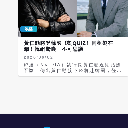
娛樂
黃仁勳將登韓國《劉QUIZ》同框劉在
錫！韓網驚嘆：不可思議
2026/06/02
輝達（NVIDIA）執行長黃仁勳近期話題
不斷，傳出黃仁勳接下來將赴韓國，登上
知名韓國主持人劉在錫主持的人氣談話節
目《劉QUIZ ON THE BLOCK》，也
傳出可能會為韓職「斗山熊」開球，引發
韓國網友熱烈討論。而昨天（1日）晚間
黃仁勳舉辦台韓交流之夜，聚集SK海力
士、三星電子、LG集團等科技巨頭，更
透露輝達可能將擴大對韓國的投資。 韓
國人氣節目《劉QUIZ ON THE
BLOCK》官方今日證實，全球科技巨頭
輝達（NVIDIA）創辦人黃仁勳將於本週