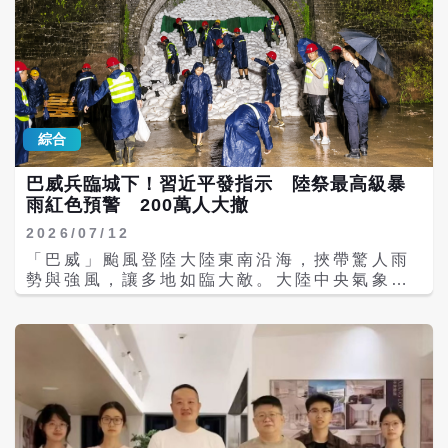
綜合
巴威兵臨城下！習近平發指示 陸祭最高級暴
雨紅色預警 200萬人大撤
2026/07/12
「巴威」颱風登陸大陸東南沿海，挾帶驚人雨
勢與強風，讓多地如臨大敵。大陸中央氣象台
今（12）日上午罕見發布最高級別的「暴雨紅
色預警」，這也是繼2024年6月後，再度啟動
最高等級暴雨警報。在大陸國家主席習近平指
示全力防災下，各地全面進入防颱、防汛戰時
狀態。迄今，已約200萬名民眾被緊急撤離或
提前轉移安置。 根據大陸中央氣象台預報，巴
威11日晚間11時許在浙江溫嶺至瑞安一帶沿海
登陸，之後持續向西北方向移動，再逐漸轉向