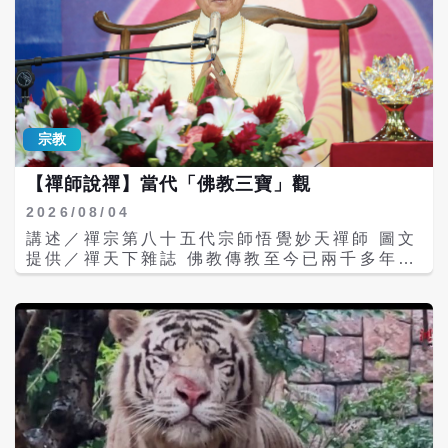
宗教
【禪師說禪】當代「佛教三寶」觀
2026/08/04
講述／禪宗第八十五代宗師悟覺妙天禪師 圖文
提供／禪天下雜誌 佛教傳教至今已兩千多年，
卻很少有人修行成就；為什麼？因為都在心外
求佛、心外求法。 一般人認為「佛教三寶」就
是佛寶、法寶和僧寶。以佛寶而言，每一個人
的本心就是一尊未來佛尚未成就的佛；是非常
尊貴的。可是現代修行人大都缺乏正確的觀
念，不知道什麼是「正法修行」，以為聽法師
講經，或是拜佛、持咒、坐禪就是修行；其實
不然。修行的目的是為了要「明心見性、見
『佛』成佛」。 本心才是真正的佛 兩千多年