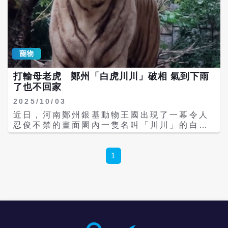
來，修行人之所以不能成就，主要是因為現在
很多人所認定的佛，比方像釋迦牟尼佛、阿彌
陀佛、藥師琉璃光佛、三寶佛等等，都是過去
的佛，這些佛與我們有什麼關係？其實每一尊
佛都是修行人的榜樣，修行就是要去學佛、要
寵物
去作佛。 但是人們卻忽略了一件事：這些佛都
是心外之佛，唯有「本心」才是真正的佛。所
打輸母老虎 鄭州「白虎川川」破相 氣到下雨
以修行人應該要去仿效、學習過去的佛是如何
了也不回家
成就的，而不是一味地去追求外面的佛。 內在
的自性就是法寶 而法寶，一般通指「經典」。
2025/10/03
這些佛經是世尊的弟子在祂涅槃後，經過幾次
近日，河南鄭州銀基動物王國出現了一幕令人
彙集所整理出來的，有的則是一些修行大師拫
忍俊不禁的畫面園內一隻名叫「川川」的白虎
據自己的經驗或心得所推論出來的。如果你在
公虎，在和母虎打架落敗後，竟氣到「不肯回
看過這些經典之後，並不能因此而改變或增加
家」，頂著受傷的鼻子，站在雨裡生悶氣。
智慧，這些經典就與一般的書籍無異，不過是
《河南日報》指出，日前，「川川」與同園的
1
印刷品罷了。 也就是說，如果不能把佛經裡面
母虎發生爭執，結果不慎被對方「劃了一道鼻
的知識轉變成自己的智慧，便不能稱之為「法
傷」，直接破相。或許是覺得顏面盡失，「川
寶」。因為這本經還是在「心」外，並非
川」拒絕回獸舍，低著頭、垂著尾巴，在雨中
「心」內。 除了經典，每個人的「自性」也是
一動不動，好似在上演「猛獸版的心靈小劇
法寶。因為自性本來清淨，本無動搖，本不生
場」。 事件曝光後，網友腦洞大開搞笑發言：
滅，能生萬法。若你能有清淨的心，就可以成
「心裡的傷比鼻子還重！」、「這不是淋雨
就；所以真正的法寶不在身外，內在的自性就
emo，是鬧脾氣罷了！」、還有人打趣：「有