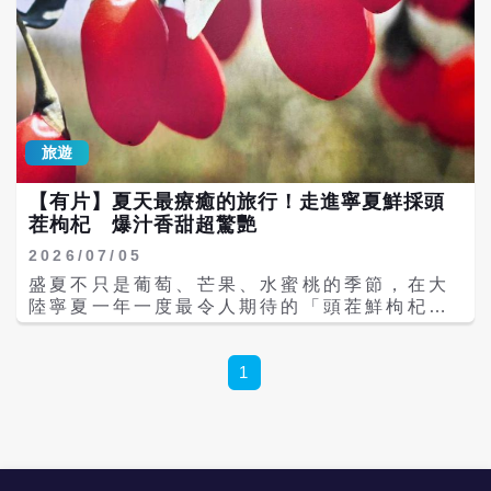
旅遊
【有片】夏天最療癒的旅行！走進寧夏鮮採頭
茬枸杞 爆汁香甜超驚艷
2026/07/05
盛夏不只是葡萄、芒果、水蜜桃的季節，在大
陸寧夏一年一度最令人期待的「頭茬鮮枸杞」
也正式進入採收期。放眼望去，一整片翠綠枸
杞園裡點綴著鮮紅果實，在陽光照耀下閃耀動
人，吸引不少旅人走進果園，親手體驗採摘、
1
現摘現吃，感受一年只有一次的限定美味。 不
同於大家熟悉的乾燥枸杞，新鮮採下的頭茬枸
杞果粒飽滿圓潤，輕輕一咬便瞬間爆汁，入口
先是濃郁甜香，接著帶著淡淡微酸與微苦，層
次豐富，顛覆許多人對枸杞的既有印象。不少