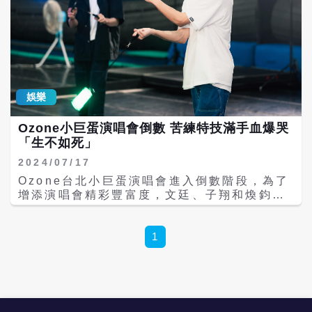
娛樂
Ozone小巨蛋演唱會倒數 苦練特技滿手血爆哭
「生不如死」
2024/07/17
Ozone台北小巨蛋演唱會進入倒數階段，為了
增添演唱會精彩豐富度，文廷、子翔和煥鈞特
訓充滿視覺張力的POI（甩動綁重物的拴繩，
隨節奏做出幾何圖形）與高空皮條特技演出。
練習的過程中因為不熟悉控制力道不斷砸到
1
頭，還是忍痛苦練，而文廷在練習高空皮條
時，因整個手磨破讓皮條都是血，更因練習的
壓力，子翔和文廷接連在練習場潰堤大哭， 高
空皮條是文廷提議的項目，相較於去年在北流
演唱會飛上6公尺高的鋼絲美技，這次文廷決