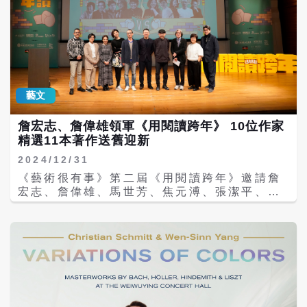
藝文
詹宏志、詹偉雄領軍《用閱讀跨年》 10位作家
精選11本著作送舊迎新
2024/12/31
《藝術很有事》第二屆《用閱讀跨年》邀請詹
宏志、詹偉雄、馬世芳、焦元溥、張潔平、黃
麗群、楊双子、湯舒雯、黃俊隆、蔡舜任共10
位作家，於松菸誠品表演廳以紅白大對抗賽型
式，風趣推薦精選11本書，陪全球的愛書人送
舊迎新。 本次共分為「資深組」與「新聲
組」。「資深組」由隊長由社會觀察家詹偉雄
領軍，特邀數位與出版界開創先鋒詹宏志、作
家兼主持人馬世芳、資深媒體人張潔平以及古
典樂評家焦元溥分享。「新聲組」由知名小說