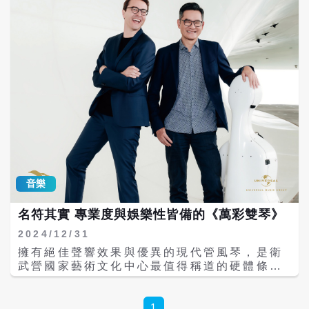
家黃麗群帶領的講者，包括以《臺灣漫遊錄》
榮獲有諾貝爾文學獎搖籃之稱的「美國國家圖
書獎」首位台灣作家楊双子，還有台灣資產保
存重要推手蔡舜任、文學研究專家湯舒雯及資
深出版人黃俊隆共5位來賓。 公視表示，去年
《藝術很有事》錄製《迎接2024年 用閱讀跨
年》特輯，吸引超過250萬人次觀看，提供觀
眾不一樣的跨年。今年《用閱讀跨年 迎向
2025年》特輯，將於12/31週日晚上八點，於
公視《藝術很有事》《公視網路直播》《公視
+》三個youtube頻道，以及《公視+》影音串
流平台上架。全片網址：
https://youtu.be/AOOYwjydPXg 講座由楊
音樂
双子揭開序幕，她以「回望過去，是為了走向
未來」切入，推薦佐藤春夫、瀟湘神分別創作
名符其實 專業度與娛樂性皆備的《萬彩雙琴》
的《殖民地之旅》。好友瀟湘神所撰寫的《殖
民地之旅》如同是跟佐藤春夫進行100年的對
2024/12/31
寫與思辨。她也透露在隨同瀟湘神一起踏查的
擁有絕佳聲響效果與優異的現代管風琴，是衛
過程中，自己也書寫完成自己的首部長篇小說
武營國家藝術文化中心最值得稱道的硬體條
《臺灣漫遊錄》，此書也是她的殖民地之旅。
件，已在國際樂壇擁有一席之地。結合這兩項
詹偉雄特選李潔珂所撰寫《山與林的深處：一
優勢，衛武營自開幕以來就不斷舉辦並推廣管
位臺裔環境歷史學家的尋鄉之旅，在臺灣的植
風琴演出，五、六年下來確實培養出熱忱樂
1