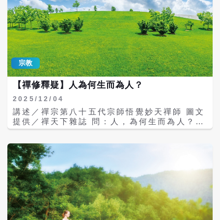
之外，還有精神體；比方智慧和無明，就是一
種精神體。一個人如果有智慧，就可以往上提
升，但如果無明，就會往下墮落。 往天堂地
獄 今生修行決定 精神體還包括最重要的靈
性。靈性是永生不滅的，不像色身會毁壞。我
們今天生為人，外相就是一個「人」的模樣；
宗教
但當色身滅度（死亡）以後，附在靈性外面的
記憶體（今生和累世的功過記錄）是什麼屬
【禪修釋疑】人為何生而為人？
性，決定我們會往生何方。而這一切，都取決
在這一生。 西方基督教在祈禱時，都會用手在
2025/12/04
胸前畫一個十字，這個動作具有很深的含意：
講述／禪宗第八十五代宗師悟覺妙天禪師 圖文
當手從左胸畫向右胸時，代表這是「人」的法
提供／禪天下雜誌 問：人，為何生而為人？生
界，如果往上，就是天堂；往下就是地獄。所
命的意義到底是什麼？ 答：我們的色身、這個
以這個十字，代表了天堂、人間和地獄。 另一
人體是怎麼來的？首先是因緣關係，有因緣就
個含意是，我們要選擇修行，讓靈性到天堂，
有因果關係，先有了父母的陽性與陰性關係，
放十字光；還是選擇不修行，讓靈性到地獄，
才有自己的靈體附在上面，這個靈體帶著
背十字架，就決定於我們今生在「人間」這個
「魂」，魂包括了所有前世累積而來的神識，
十字路口上。由此可見，修行是多麼重要！ 以
附在靈體之上，就是俗稱的靈魂。 靈魂投胎之
基督教來看，從「人」往上，是天堂，往下是
後，「無始」、「無明」就在母胎裡面結成
地獄。但以佛教來看，從「人」到天堂（也就
胎，在母體裡面成長，除了有生理現象，還有
是佛國），還包括了天、聲聞、緣覺和菩薩；
神識。慢慢長大以後，有了五官，加上原來的
至於「人」以下，到地獄之間，還有阿修羅、
意識、神識，「六入（眼、耳、鼻、舌、身、