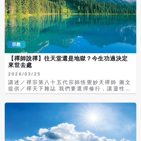
宗教
【禪師說禪】往天堂還是地獄？今生功過決定
來世去處
2026/03/25
講述／禪宗第八十五代宗師悟覺妙天禪師 圖文
提供／禪天下雜誌 我們要選擇修行，讓靈性到
天堂，放十字光；還是選擇不修行，讓靈性到
地獄，背十字架，決定於我們今生在「人間」
這個十字路口上。可見修行多麼重要！ 修行的
第一步，先要瞭解，我們為什麼要修行。很多
人都知道修行的重要，卻不知道為什麼要修
行。原因很簡單，就是不要再讓靈性輪迴，尤
其是到比「人」還低的世界去。換句話說，修
行是為了要斷除輪迴。 人體的結構，除了身體