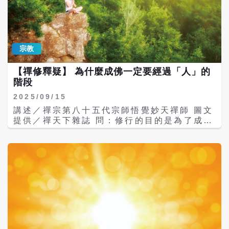
畜生和餓鬼。所以我們修行，就是希望要從
意）」就完成了，最後「色、受、想、行、
「人」往上，而不要往下。 所有的修行，都是
識」五蘊形成，便呱呱墜地。 一個人生活在人
以「心」來造化，所謂「一切唯心造」，萬物
間，離不開五蘊的活動，在往生前，應該要把
萬法皆由心所造。今天造善因，將來一定得善
所有的責任盡除，但很多人心裡所想的，並沒
果；若是造惡因，當然就會得惡果。 然而，並
宗教
有得到圓滿，「受、想、行、識」都沒有空
不是所有宗教都可以讓人上天堂或是到佛國。
掉，就變成沒完沒了的輪迴，所以神識又附在
譬如佛教的法門眾多，卻非全都可以讓眾生到
【禪修釋疑】 為什麼成佛一定要經過「人」的
靈體上面，愈附愈多，然後隨著自己這些神識
佛國，或是讓佛性成佛。雖然世尊說：「眾生
階段
的輕重，又投胎到不同的法界去。 其實，每個
皆有如來德相，皆可成佛」，但這不是「眾生
人都有佛性，只是因為這些神識的關係，遮蔽
即佛，佛即眾生」的意思。眾生一定要經過修
2025/09/15
住了自己的靈光（我們的靈體本來就是一個發
行真正的正法，並且真修實證之後，才可以成
講述／禪宗第八十五代宗師悟覺妙天禪師 圖文
光體），才會一直生生世世的生老病死，輪迴
佛。所以我們要選擇真正能夠「讓靈性解脫，
提供／禪天下雜誌 問：修行的目的是為了成
不已。所以人生的目的，就是要通過修行的淬
不受輪迴，而回到佛國」的法門；這是我們修
佛；為什麼成佛一定要經過「人」的階段？
鍊，要修行能夠一世成佛的正法，那就是世尊
行的目的。 正法直入佛地 相法原地踏步 真正
答：為什麼成佛要經過人的階段？為什麼只有
真傳的無上印心佛法、印心禪法，才能了斷生
的佛法是無為法，是實相無相的，不是有相
人，才可以成佛？因為只有人，才可以聽懂上
死輪迴的因緣，最終回到佛國、天國。 否則，
的。可是今天大部分的法門，都還停留在意識
師的正法，其他眾生聽不懂。另外在相貌上，
如果不修行正法，不能一世成佛，就要不停地
界的有相修行。比方像誦經，是用口誦經，或
佛的法相是最圓滿的，而人的相貌也是最圓滿
輪迴，沒有止境，直到有一天徹底地大徹大
是用腦背經，這就是有相的意識修行。又譬如
的，其他眾生的相貌都不好看；所以只有身為
悟，精進修行，才能回家──靈性之家，也是佛
禪定，是誰在禪定？為了什麼而禪定？是在那
相貌最圓滿的人，才有資格以現有的相，透過
國淨土。 所以生命的意義，就是讓自己的靈性
裡枯坐呢？還是用什麼方法讓身心清淨，進而
修行而成佛。 其實我們的身體，就像平日所騎
能夠大放光明，榮耀地歸於天父的懷抱。
入定？這都是不一樣的。 因此，我們必須找到
的腳踏車、摩托車或駕駛的汽車一樣，我們使
一個不是用意識修行的方便法門，而是真正無
用這些交通工具，是為了到目的地去上班、上
為的究竟法門，因為這才是真正的佛法。 什麼