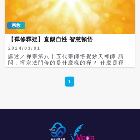
學，或是去做其他事情；但也有人利用這些工
是真正的佛法？世尊說，祂說法四十九年，未
具去花天酒地，甚至去做壞事。同樣的道理，
曾說過一字；因為祂所說的，都不是真正的佛
我們的色身就像交通工具，要帶著靈性回到佛
法。真正的佛法，是世尊在靈山會上「拈花微
國淨土；但如果色身把靈性帶到歪路，造了惡
笑」，那才是真正的佛法 也許有人會問，難道
宗教
業讓靈性痛苦，就等於我們開車去做壞事一
佛說法四十九年，還不如那一瞬間的微笑嗎？
樣，沒有把正事辦好，沒有把靈性帶到佛國淨
的確如此。真正的佛法，並不在於有形有相的
【禪修釋疑】直觀自性 智慧頓悟
土。 從這個簡單的例子可以參悟，一個人來到
物質，而是要真正落實在身心的清淨，要讓心
人間投胎是為了什麼。我經常在想，有人願意
2024/03/01
靈得到這些智慧以後，能夠解脫，這才是真正
花幾百萬買一個地下停車位，也有時間去花天
的佛法。 所以，如果是修有相法門，應該要轉
講述／禪宗第八十五代宗師悟覺妙天禪師 請
酒地，卻不肯花一點時間、一點金錢來禪修，
換成這種真正能夠成就、實修實證「戒、定、
問，禪宗法門修的是什麼樣的禪？ 什麼是禪？
所以「智慧」和「無明」的差別就在這裡。 一
慧、解脫」的佛法；也就是佛陀所說的「正法
古德禪師很喜歡畫一個圓，代表禪；什麼意思
個有智慧的人，雖然生活在五濁惡世的娑婆世
眼藏」。 當年，佛陀手持金菠蘿花，在法台上
呢？以道家來說，它意味著無極、太極，也就
界，但他會開悟，知道要修行、要成佛；但也
不說一語，只有摩訶迦葉尊者破顏微笑，明瞭
是整個宇宙；儒家則認為它代表生生不息的
1
有人一天到晚只想著拚命賺錢，也許錢還沒賺
佛的心意，於是佛就把佛的智慧、佛的清淨、
「天行健」，象徵天地萬事萬物永遠生生不息
到，身體就先搞垮了，只是盲目地追求，卻沒
佛的一切證量，直接以心傳心，傳給了迦葉尊
地循環，無終無始。 其實這個圓，就是禪，就
有一個目標。如果可以定出目標，想多賺一點
者的靈性，讓祂成就，並成為禪宗第一代祖
是我們的自性，也就是佛性，清淨、光明、圓
錢，一方面讓自己生活安定；另一方面，有了
師。 然而，迦葉尊者為什麼會微笑？因為祂瞭
滿；同時也是宇宙的自性。也就是說，「心、
足夠的錢，可以讓更多人和我們一樣，過著安
解佛陀手持金色蓮花的意義，瞭解佛陀傳這個
佛、眾生」三者無所差別，萬物同一本體，這
定幸福的生活，那麼這樣去賺錢就是對的；但
法的本意，所以才會微笑。 蓮花生長在污泥底
就是禪。禪是宇宙的本體，也是宇宙的全體，
有些人賺錢是利益眾生，有些人卻是害了眾
下，卻開出聖潔的美麗花朵。這朵聖潔的蓮
所以說「一即一切，一切即一」。 然而，眾生
生，所以在選擇工作時，要有智慧，不要造惡
花，就是聖果。我們入世為人，在這個充滿污
本自具足佛性，本來就是佛，何必還要修行
業。 其實，不管是信佛教，還是其他宗教，都
染的人世間生活；所謂污染，就是三毒二邪
呢？因為我們本有的自性之光，被生生世世輪
不是要我們過艱苦的生活，或是每天都要過得