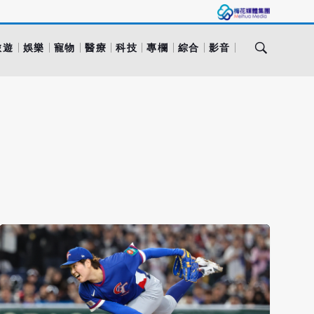
旅遊
娛樂
寵物
醫療
科技
專欄
綜合
影音