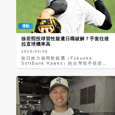
運動
徐若熙投球習性疑遭日職破解？手套往後
拉直球機率高
2026/05/06
旅日效力福岡軟銀鷹（Fukuoka
SoftBank Hawks）的台灣投手徐若熙
（Hsu Jo-Hsi）日前在日職一軍再度遭
遇震撼教育，4日對西武獅（Saitama
Seibu Lions）先發僅投4局便被敲14
安，包括2發全壘打，狂失7分，連續兩
場先發遭對手重擊，球團隨後決定將他下
放二軍，進行無限期調整。 徐若熙自4月
中旬面對歐力士猛牛（Orix
Buffaloes）遭提前打退場後，原盼藉由
重返一軍止跌回升，未料再次遭西武打線
全面鎖定，表現與過去在中職展現的壓制