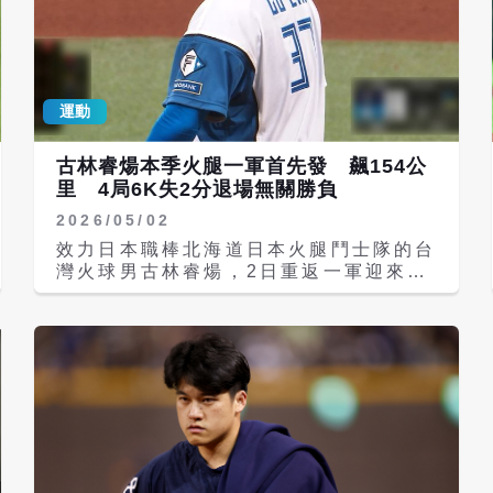
運動
古林睿煬本季火腿一軍首先發 飆154公
里 4局6K失2分退場無關勝負
2026/05/02
效力日本職棒北海道日本火腿鬥士隊的台
灣火球男古林睿煬，2日重返一軍迎來本
季首場先發，在主場ES CON FIELD對
戰歐力士猛牛。古林此役展現招牌速球威
力，最快球速飆至154公里，主投4局送
出6次三振，但因控球略有起伏失掉2
分，最終無關勝負退場。 古林首局便火
力全開，開賽僅用6球就以150公里速球
三振首棒渡部遼人。雖然隨後遭宗佑磨與
西川龍馬連續安打攻占得點圈，但他立刻
以152公里火球三振第四棒太田椋，並讓
中川圭太擊出滾地球出局，成功化解失分