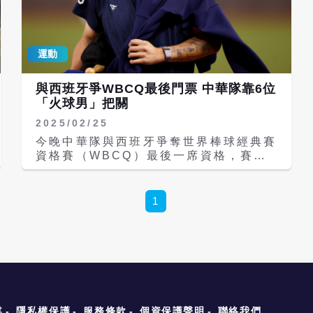
危機。 日本火腿打線首局下半迅速給予
支援，雷耶斯（Franmil Reyes）擊出
2分打點二壘安打，清宮幸太郎再補上一
運動
發2分全壘打，幫助球隊單局灌進4分，
讓古林取得領先優勢。 2局上古林遇到亂
流，先投出保送後，被歐力士洋砲希莫
與西班牙爭WBCQ最後門票 中華隊靠6位
（Bob Seymour）逮中148公里失投直
「火球男」把關
球轟出2分砲，這也是他本場唯一失分。
2025/02/25
不過古林隨即穩住陣腳，再送出2次三振
並抓下3個出局數，避免傷害擴大。 火腿
今晚中華隊與西班牙爭奪世界棒球經典賽
打線持續提供火力支援，2局下雷耶斯再
資格賽（WBCQ）最後一席資格，賽前
敲適時安打追加分數；3局下萬波中正高
數據顯示，打擊無法連貫，缺少關鍵一
飛犧牲打建功，火腿將比分擴大至6：
擊，是中華隊陷入苦戰的主因，而最後一
2，迫使歐力士先發投手埃斯皮諾薩
戰留下多名投球時速超過150公里以上速
1
（Anderson Espinoza）提前退場。
球的「火球男」主戰力投手，除了莊陳仲
第3局古林投出本場首次3上3下，其中面
敖、孫易磊、徐若熙、沙子宸、林維恩，
對中川圭太時更飆出全場最快154公里速
球速都可以輕易超過150公里，這和過去
球，展現壓制力。第4局雖因安打與保送
中華隊的先發投手主力都在140公里的球
再遇危機，但他在兩出局後再以150公里
速有很大的差別，未來這批選手的表現相
火球三振宗佑磨，力保不失。 總計古林
當值得期待。 在小組循環賽3場，中華隊
此戰先發4局，用78球面對20名打者，
整體打擊率0.287，33支安打中包括3支
被敲5支安打包括1發全壘打，失2分皆為
全壘打，3場留下38次殘壘，得點圈有人
媒
隱私權保護
服務條款
個資保護聲明
聯絡我們