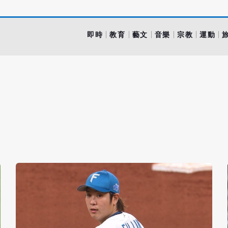
即時
教育
藝文
音樂
宗教
運動