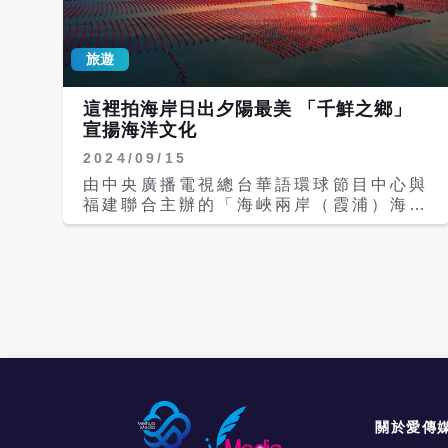
旅遊
這裡拍海岸日出夕陽最美 「千鮮之鄉」
宣揚海洋文化
2024/09/15
由中央廣播電視總台華語環球節目中心與
福建聯合主辦的「海峽兩岸（霞浦）海洋
文化周」活動，今（15日）將由「明月
照山海 詩意見雲開」第三屆中國霞浦海
洋詩會揭開序幕。霞浦擁有長達510公里
蜿蜒曲折的海岸線，盛產千餘種海鮮，當
地人稱「每天吃一種，三年吃不完」，有
「千鮮之鄉」稱號。除海洋資源豐富，當
地在唐宋年間出了203位文進士，並保存
多項非傳統文化遺產，因此選在人文與海
洋風貌兼具的霞浦舉辦「海峽兩岸海洋文
化週」一系列活動，並譜寫了海峽兩岸海
洋文化周專屬主題曲〈海峽月光謠〉。
關於愛傳
霞浦發展可溯及兩晉時期，因北方地區戰