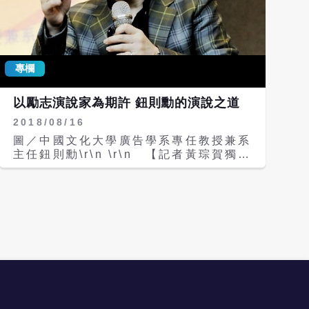
人人可啟動的力量。系列首場活動「時代
人物與世代挑戰」將於10月2日下午2時
至5時在台灣大學管理學院一號館B1正大
國際會議廳舉行。 第一場分享會「時代
人物與世代挑戰」，邀請宏碁集團創辦人
專欄
施振榮與和碩聯合科技董事長童子賢出
席，看兩位開拓台灣科技事業的先行者，
以勵志演說家為期許 鈕則勳的演說之道
如何看待這個世代所面臨的各項挑戰，期
2018/08/16
待點亮青年心中的微光。 活動流程自下
午1時30分開始報到，2時起進行圓桌討
圖／中國文化大學廣告學系專任教授兼系
論，接續由施振榮、童子賢進行專題演
主任鈕則勳\r\n \r\n 【記者黃琮賀獨家
講，最後安排QA環節，促進現場青年與
報導】中國文化大學廣告學系專任教授兼
產業領袖的交流互動。有意參與者可透過
系主任，同時也是i-Media愛傳媒首席諮
以下連結報名：
詢顧問的鈕則勳教授以勵志演說家作為自
https://forms.gle/dyxQUfrcwGUFdxv88
己的角色定位，在研究所時期他就開始活
躍於演講舞台，超過3千6百多場的演講
經歷，鈕則勳從中獲得滿滿收穫，細數每
一場演講，他說都是一段美好且充滿正能
量的回憶，演講中和聽眾互相交流，彼此
腦力激盪，除了相互解惑外，也共同成
長，演說讓鈕則勳老師能在自我的專業領
域自在倘佯，勵志演說家是他的自我期