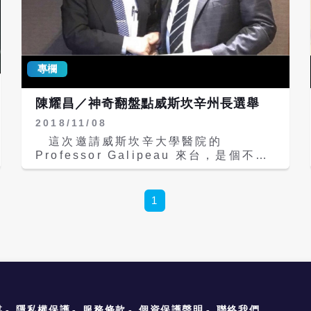
的GTC（GPU Technology
Conference）Taipei 2026主題演
講，成為國際焦點。 郭正亮在在網路節
目《亮話天下》指出，黃仁勳是台灣的貴
人，帶動台灣AI產業的供應鏈發展，
專欄
GTC演講中背板也貼出台灣相關廠商。
但黃仁勳去任何國家都會見國家領導人，
陳耀昌／神奇翻盤點威斯坎辛州長選舉
去日本見高市早苗、去韓國見李在明、去
2018/11/08
美國見川普、去中國大陸見到習近平，但
他從賴清德上任至今來台5次，沒有一次
這次邀請威斯坎辛大學醫院的
見台灣官員，不跟賴清德、卓榮泰站一
Professor Galipeau 來台，是個不尋
起，這反映黃仁勳對賴清德評價。 郭正
常的寶貴經驗。\r\n 他是ISCT 國際細
亮說，避諱民進黨不是沒有道理，賴清德
胞醫療協會裡，「間質幹細胞小組」
就是台獨代名詞，但2023年5月30日黃
（MSC Committee ）的負責人。我每
1
仁勳來台參加台北國際電腦展
年聽他的演講，都很有啟發性。今年邀請
（COMPUTEX），時任總統蔡英文也
他來台，他欣然一口氣給了三個演講，分
前往參與，雖然兩人未見面，但擦身而
別在APBMT 會場，在台大醫院，在工
過。黃仁勳受訪時評價蔡英文「She is
研院。而有史以來第一遭，他竟然向我要
fantastic president（她是一位非常棒
了一張老照片，然後放入演講中。
的總統）」。 郭正亮稱，到現在都沒看
\r\n\r\n 他顯然是性情中人，於是我送
過賴清德參加COMPUTEX，只會一直
了他「島嶼DNA」，又是法裔加拿大
吹股市大漲。他接著稱，黃仁勳最喜歡的
人，近30歲才去美國展開學街生涯。於
媒
隱私權保護
服務條款
個資保護聲明
聯絡我們