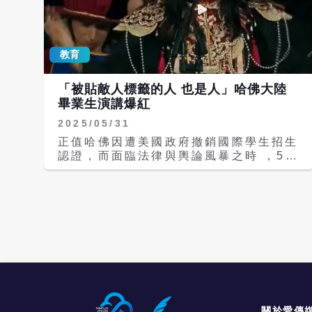
時改為探討人工智慧（AI）發展趨勢。
張小龍在演講中花費相當篇幅分享自身投
資股票經驗，並認為未來最具潛力的發展
教育
方向之一就是投資市場。 演講突失控
批學生「找不到工作是應該的」 然而，
演講內容未能引起在場學生熱烈回應。面
「被貼敵人標籤的人 也是人」哈佛大陸
對台下反應冷淡，張小龍隨後語氣轉趨激
畢業生演講爆紅
烈，批評學生缺乏對新事物及財富創造的
2025/05/31
敏感度，甚至表示：「你們找不到工作是
應該的，社會不應該給你們工作。」 他
正值哈佛因遭美國政府撤銷國際學生招生
還指稱學生除了準備公職考試外「沒有其
認證，而面臨法律與輿論風暴之時 ，5月
他本事」，並稱自己今年已到多所大學演
29日，來自大陸青島的江玉蓉（音譯）
講超過20場，「你們是反應最差的一
作為美國哈佛大學第374屆畢業生代表發
場」。張小龍多次重複「我覺得你們很
表演講，而在網路爆紅。她的演說倡導跨
差，非常差」，並爆粗口表達不滿，最後
文化理解與人性關懷，獲得現場師生熱烈
直接宣布結束演講，不再開放學生提問。
掌聲。 江玉蓉在演講中提到，她在哈佛
公開炫富 自爆上月炒股賺到2.2億元 除
學到的不僅是微積分與回歸分析，更學會
了對學生的批評引發爭議外，張小龍在演
了「與不適共處、認真傾聽、在困難時期
講中談及個人投資績效的內容，也成為外
保持柔軟」。她說：「如果我們還相信共
界關注焦點。 根據網路流傳的講座逐字
同的未來，就讓我們不要忘記那些被我們
稿，張小龍表示自己在2026年5月期
貼上『敵人』標籤的人，他們也是人。看
間，運用多種AI模型研究人工智慧產業
到他們的人性，我們也就找到了自己的人
關於愛傳