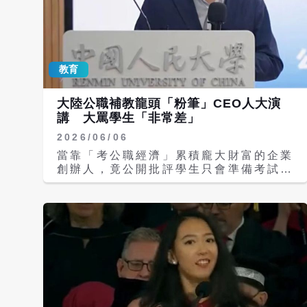
教育
大陸公職補教龍頭「粉筆」CEO人大演
講 大罵學生「非常差」
2026/06/06
當靠「考公職經濟」累積龐大財富的企業
創辦人，竟公開批評學生只會準備考試
「找不到工作是應該的」？大陸職業教育
公司粉筆科技執行長張小龍日前受邀至中
國人民大學哲學院舉辦職涯規劃講座，卻
因不滿現場學生反應冷淡，當場情緒失
控，多次以「你們非常差」等激烈言詞批
評學生，甚至提前離場、不開放提問，引
發外界譁然。事件延燒後，張小龍已透過
個人微博公開致歉，但相關爭議仍持續發
酵。 據現場流出的講座內容，本次活動
原以公職考試與職涯發展為主題，後來臨