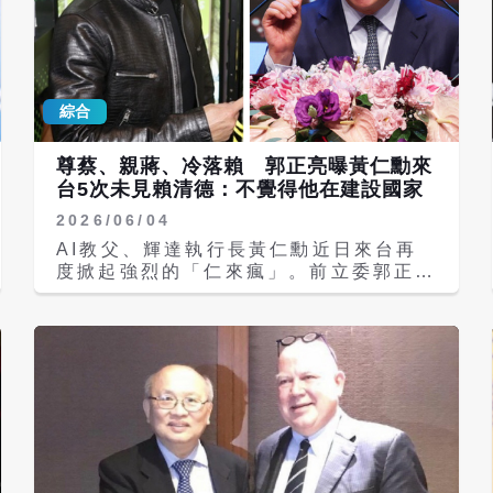
綜合
尊蔡、親蔣、冷落賴 郭正亮曝黃仁勳來
台5次未見賴清德：不覺得他在建設國家
2026/06/04
AI教父、輝達執行長黃仁勳近日來台再
度掀起強烈的「仁來瘋」。前立委郭正亮
表示，賴清德上任至今只會吹噓股市大
漲、高喊半導體發展，卻忽略傳產與服務
業的貧弱，且黃仁勳在賴清德任內已來台
5次，至今仍未見賴清德與官員，反倒與
台北市長蔣萬安頻繁互動，這反映出黃仁
勳對賴清德的真實評價，因為「黃仁勳不
覺得賴清德是在建設國家的人」，這才是
賴清德最大的危機。 全球AI晶片霸主輝
達（NVIDIA）執行長黃仁勳1日來台進
行，被視為AI產業最重要的風向球之一