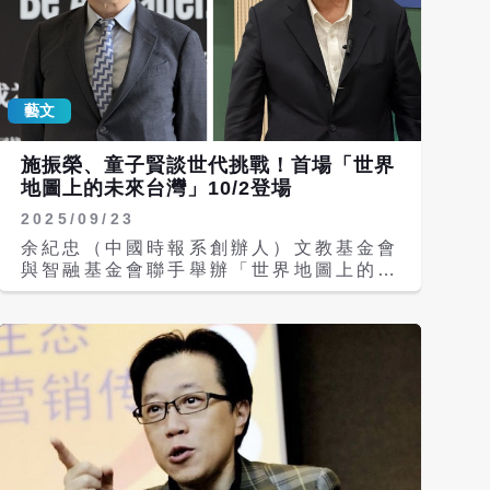
藝文
施振榮、童子賢談世代挑戰！首場「世界
地圖上的未來台灣」10/2登場
2025/09/23
余紀忠（中國時報系創辦人）文教基金會
與智融基金會聯手舉辦「世界地圖上的未
來台灣」系列活動，以「擁抱失敗、築夢
踏實、放手實踐」為核心精神，期望凝聚
跨世代智慧與勇氣，搭建交流橋樑。系列
首場活動「時代人物與世代挑戰」將於
10月2日登場，將邀請宏碁集團創辦人施
振榮與和碩聯合科技董事長童子賢分享經
驗及觀點。 余紀忠文教基金會與智融基
金會共同舉辦「世界地圖上的未來台灣」
系列活動，期待透過大師與各領域行動者
的故事分享，讓典範不再遙不可及，而是