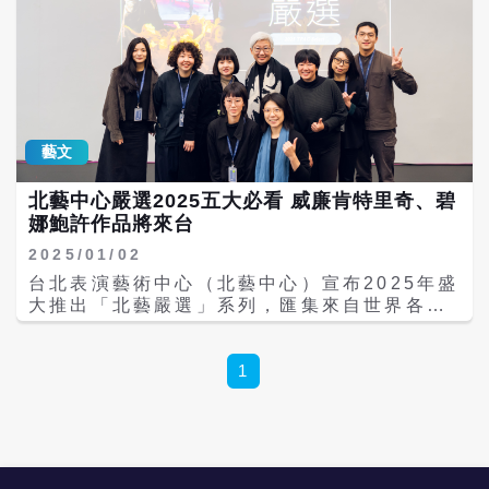
藝文
北藝中心嚴選2025五大必看 威廉肯特里奇、碧
娜鮑許作品將來台
2025/01/02
台北表演藝術中心（北藝中心）宣布2025年盛
大推出「北藝嚴選」系列，匯集來自世界各地
的5部作品，包括德國藝術家郭貝爾（Heiner
Goebbels）《每件發生了，還要發生的
事》、法國編舞家夏瑪茲（Boris
1
Charmatz）《自由大教堂》、南非藝術家威
廉・肯特里奇（William Kentridge）《女先
知》、波蘭導演盧卡斯・塔沃柯夫斯基
（Łukasz Twarkowski）《共和國》、以及
台灣黑眼睛跨劇團《末日前的冬之旅》等，並