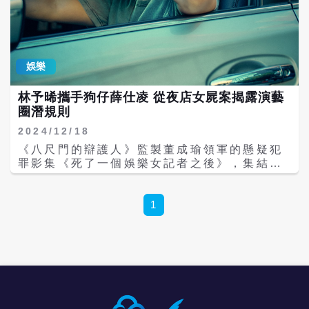
加坡有線電視Singtel TV播出，晚間10點在
有學到如何躲狗仔？薛仕凌說沒有，他自認沒
Netflix、中華電信MOD、Hami video、
有什麼好拍，也被眾人虧說，接這部戲的福
CATCHPLAY+台灣、印尼同步上架，2/9起
利，應該可以好幾年不被跟拍。他連忙說：
每週日晚間九點在八大戲劇台震撼播出，3/9
「早知道放在合約裡面。」監製董成瑜則是幽
起每週日晚間九點於CATCHPLAY電影台61
娛樂
默說，如果之後被拍到，會選他最帥照片。 監
頻道播出。
製董成瑜表示，狗仔工作有其專業性，曾經檢
調查案跟監，卻只能拍到模糊不清的照片，他
林予晞攜手狗仔薛仕凌 從夜店女屍案揭露演藝
們還曾經提供支援幫檢調上課，教他們如何能
圈潛規則
拍到清楚的照片。 林予晞說，拍了這部戲瞭解
2024/12/18
娛樂記者工作後，面對媒體比較輕鬆坦然。例
《八尺門的辯護人》監製董成瑜領軍的懸疑犯
如她曾在週刊辦公室和一位攝影大哥交流，對
罪影集《死了一個娛樂女記者之後》，集結林
方一開始就問「妳現在還住在老家嗎？」並流
予晞、薛仕凌、王渝萱、柯淑勤、李銘忠、宋
利說出她家地址，她連忙說不住那邊，對方悠
柏緯等多位實力派金獎卡司，是台灣第一部以
悠說：「那我的資訊要更新。」還說知道林予
週刊娛樂記者為主題的影集，將挑戰台劇史上
1
晞喜歡底片攝影，送了她一本攝影書，她說：
最大尺度，揭露演藝圈不爲人知的潛規則，對
「不知為何當下有一種和解的感覺。」 薛仕凌
比國內外的演藝圈現況，網友直呼簡直成「預
也表示開始能換位思考，如果真的遇到狗仔跟
言神劇！」 暢銷同名小說改編、曾推出有聲書
拍，「會想要不要給他們拍到點什麼，但那又
並大受歡迎的影集《死了一個娛樂女記者之
不是我會做的事情。」表示之後如果真的發現
後》歷時三年籌備改編，開頭即以王渝萱飾演
狗仔，會坦然上前跟對方打招呼。 林予晞、王
的菜鳥女記者「林姵亭」死於夜店極樂毒趴的
渝萱兩人也有實際參與娛樂組選定出刊封面故
命案震驚全社會，林予晞飾演的娛樂記者「劉
事題目的「報題會議」，第一次旁聽，第二次