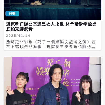
「絕密領域」，「不然可能觀眾看到的是一個
硬梆梆的男人。」柯淑勤表示，他理解李銘忠
是男性比較不方便，雙方基於信任基礎，她也
娛樂
有備而來，甚至另一場情慾戲，她主動把手指
插到李銘忠嘴巴讓他吸吮，拍攝過程自然不尷
還原狗仔辦公室遭黑衣人攻擊 林予晞滑壘躲桌
尬。 李銘忠表示，老婆對他工作非常好奇，有
底拍完腳瘀青
時會看他的劇本虧他：「唉唷有情慾戲喔！」
兩人是非常歡樂地溝通這件事，不過至今還沒
2025/01/14
試過一起看情慾戲。「馬來西亞比較看不到台
懸疑犯罪影集《死了一個娛樂女記者之後》發
灣作品，雖然可以一起看，但還是不要好
布正式預告與海報，揭露劇中更多角色關係。
了。」 宋柏緯在劇中飾演失去親人後跌跤的天
由林予晞飾演的娛樂記者「劉知君」攜手薛仕
王歌手，有場戲要跟影視大亨李銘忠對打，沒
凌飾演的狗仔攝影「莊大海」，深入調查王渝
想到自己因施力不當意外受傷。林予晞與王渝
萱飾演的菜鳥記者「林姵亭」命案，沒想到竟
萱也被李銘忠打巴掌，她們直呼：「銘忠哥手
被捲入一場醜聞風暴中，預告中台詞暗示娛樂
又大又厚，被他打其實滿好的！」王渝萱更直
圈性醜聞背後藏有更龐大的政商勢力，極度挑
言自己是人生第一次被人在地上拖行。 薛仕凌
戰台劇反映現實社會的尺度上限，講真話的程
片中飾演攝影狗仔，跟資深記者林予晞關係是
度讓網友們紛紛驚呼：「超敢拍！」 其中林予
「福爾摩斯」與「華生」，這也是他首次飾演
晞和薛仕凌不畏黑勢力挖掘死亡真相，遭不明
爸爸角色。而薛仕凌17年前以嘻哈團體「大嘴
黑衣人毆打與砸辦公室警告，更是影射了當年
巴」奪下金曲獎最佳演唱組合，當屆主持人就
壹週刊遭黑衣人砸辦公室的真實新聞。這場黑
是陶晶瑩、侯佩岑、大S、小S，不過薛仕凌被
衣人砸週刊辦公室戲，一開始先拍攝林予晞逃
提起才恍然大悟：「是嗎，真的假的？顯然我
跑的鏡頭，她不斷起立蹲下加上半蹲躲藏，下
是忘記了，我不知道耶，Im So Sorry，完全