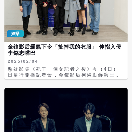
上Jess的排卵期，如果時機對了，2人會按表
端，資深娛樂記者劉知君（林予晞 飾）與狗仔
操課，希望盡快有好消息。
攝影莊大海（薛仕凌 飾）攜手追查真相，逐步
揭開娛樂圈背後的黑暗面。網友紛紛表示劇情
真實反映娛樂圈現況，直呼「貴圈真亂」。劇
中也揭示了媒體與演藝圈之間錯綜複雜的利益
娛樂
關係，也讓網友直呼要反思平日所看到的新聞
真實性 主演林予晞在劇中飾演的劉知君一角，
金鐘影后霸氣下令「扯掉我的衣服」 伸指入侵
得知首播創佳績，她在社群上表示：「今天
李銘忠嘴巴
《死了一個娛樂女記者之後》交出不錯的成績
單，予晞戒慎恐懼，不敢大張旗鼓、放肆叫
2025/02/04
好，但願與關心本作的你們，分享這雀躍的
懸疑影集《死了一個女記者之後》今（4日）
心。」 該劇的成功也引發了對娛樂圈與媒體生
日舉行開播記者會，金鐘影后柯淑勤飾演王牌
態的深入討論。有評論指出，劇情真實呈現娛
經紀人自帶霸氣，與飾演媒體大亨的老公李銘
樂記者在追求真相過程中所面臨的倫理抉擇與
忠有大膽情慾戲，她表示造型有參考美劇《紙
現實困境，探討新聞媒體的生態，以及記者如
牌屋》中第一夫人的穿搭與氣質，更與李銘忠
何在商業壓力、道德困境與真相追尋之間取得
有大尺度情慾戲，柯淑勤表示她不滿意劇組準
平衡。此外，劇中對娛樂圈權力結構的揭示，
備的性感裝扮，自備黑色蕾絲內衣上陣，還放
也讓觀眾對明星、經紀公司、媒體之間錯綜複
話要李銘忠「沒關係，能碰的全都碰，可以把
雜的利益糾葛有了更深的認識。
我衣服扯掉！」 李銘忠是第二次與柯淑勤對
戲，坦言還是會緊張擔心表現不好，所幸柯淑
勤看出他的忐忑，主動開放大腿內側與胸部的