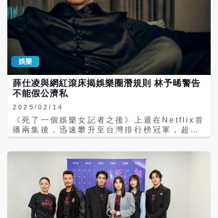
到最低，每拍完一次就忍不住狂笑，「那畫面
太詭異，我知道周圍的人都不敢笑，我笑之後
大家都跟著笑。」 儘管當演員以來拍過不少親
密戲，但李銘忠坦承能能借位就借位，就連劇
中他要撫摸王真琳的畫面，都是隔空撫摸，盡
量減少彼此誤會，「沒必要來真的。」也認為
娛樂
自己的裸露戲只能上半身，要露屁股的那種除
非真的很必要，不然找替身就好。 而劇中馬力
薛仕凌與網紅滾床揭娛樂圈潛規則 林予晞警告
歐在招待所「自摸」場面引起網友熱烈討論，
不能假公濟私
對此李銘忠大笑：「他怎麼可以演得這麼自
然！」認為如果換自己演，會比跟木箱對戲還
2025/02/14
尷尬，他表示馬力歐在休息室是非常安靜的
《死了一個娛樂女記者之後》上週在Netflix首
人，但一上場反差極大，認為演員這樣毫無保
播兩集後，迅速攀升至台灣排行榜冠軍，超越
留的演出讓人讚嘆。 去年9月他和圈外女友
《外傷重症中心》和《單身即地獄》等熱門節
Jess結婚後，婚禮進度坦言不會在今年，因為
目，成為近期備受矚目的現象級台劇。本週將
兩人先買了房子，正在整理新家要搬進去。而
播出第三、四集，薛仕凌為了跑新聞，竟然假
兩人都喜歡小孩，李銘忠笑說：「平常看別人
扮菲律賓裔富商與網紅滾床，在出任務之前，
小孩可愛的照片，都想如果是自己的小孩，應
林予晞警告薛仕凌不要「假公濟私」，劇情即
該不想出門上班。」也承認自己從20幾歲開始
將進入最高潮，林姵亭（王渝萱飾）在夜店極
就已經準備當爸爸，「我跟我太太在這一方面
樂毒趴中離奇身亡的線索也將一一浮現。 《死
沒有很傳統，哪個先來我們就接受它。」長時
了一個娛樂女記者之後》以菜鳥女記者林姵亭
間在台拍戲的他，坦言有時回馬來西亞卻對不
（王渝萱 飾）在夜店極樂毒趴中離奇身亡為開