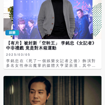
娛樂
【有片】被封新「空幹王」 李銘忠《女記者》
中非禮戲 竟是對木箱運動
2025/03/05
李銘忠在《死了一個娛樂女記者之後》飾演對
多名女性伸出魔掌的媒體大亨梁辰漢，其中一
場「硬上」的橋段，竟是對著木箱「做運
動」，被網友封為「空幹王」。李銘忠今（5
日）接受媒體訪問，恰好清一色都是娛樂女記
者，讓他覺得這場面有點奇妙。他表示當時看
到攝影師丟個木箱過來很傻眼，當下角色上身
用兇狠眼神回瞪：「你耍我？」 李銘忠承認這
場對著木箱運動的床戲，絕對是他出道以來拍
過前三尷尬的戲，當下他要求清場，把尷尬降