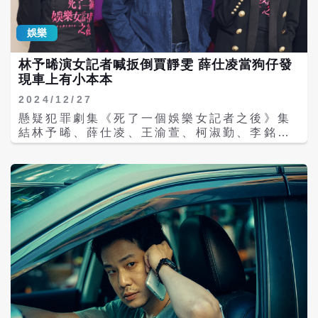
戲後才發現膝蓋撞出不少瘀青。而在拍攝砸場
沒有印象。」 薛仕凌解釋：「我比較沒有安全
畫面時，因為道具跟玻璃有限，等於是只能一
感，像典禮這種大場合，我能縮起來就縮起
娛樂
次拍攝成功，尤其在拍攝林予晞躲避黑衣人
來，躲在認識的人旁邊，我真的完全沒有印
時，她更是要一口氣滑壘跑進座位隔間桌底，
象。」對於大S不幸逝世，林予晞說：「這樣
林予晞演女記者喊扳倒賈靜雯 薛仕凌當狗仔發
高難度挑戰讓林予晞直呼：「很像在拍殭屍
的時刻還是留給家屬。」柯淑勤也慰問家屬，
現車上有小本本
片，要躲在桌子底下發抖，同時還要暫時停止
「就是祝福，不然還能怎麼辦。」 而影集《影
呼吸！」 此外預告中有場柯淑勤飾演的知名經
后》中謝瓊煖飾演的「柯麗芬」為了償還丈夫
2024/12/27
紀人，帶旗下當紅偶像宋柏緯，因涉及夜店毒
欠下三千萬債務與養家，什麼「爛戲」都接，
懸疑犯罪劇集《死了一個娛樂女記者之後》集
趴而出來公開道歉的劇情。回憶起這場戲，宋
並在離婚後獨自養大女兒，柯淑勤認了《影
結林予晞、薛仕凌、王渝萱、柯淑勤、李銘
柏緯表示拍攝前上網參考不少「道歉記者會」
后》開拍前，導演嚴藝文有來找她請她分享自
忠、宋柏緯等演員，是台灣首部以週刊娛樂記
的影片，特別觀察人物的表情與動作，而他更
己的故事，而網友讚嘆柯淑勤並未因為《影
者為主題的影集，將挑戰台劇史上最大尺度，
是一到現場就坐到舞台上備好的桌椅，邊順台
后》紅了出來蹭流量，柯淑勤說：「那是因為
血淋淋揭露演藝圈不爲人知的潛規則。林予
詞邊感受認錯的氛圍。 宋柏緯十分感謝在金鐘
我不上網，還是鄰居跑來問，我才知道這件事
晞、薛仕凌與王渝萱開拍前深入平時與藝人對
視后柯淑勤的幫助下，他瞬間進入角色心境：
情。」
立的狗仔大本營做田調，林予晞笑說：「那時
「今天一踏入拍攝現場，現場佈置讓我被大大
候站在門口覺得天吶！我來到這裡羊入虎口，
震攝，真的感覺自己是個犯錯的人，姚姐在記
有種不入虎穴焉得虎子，獵人跟獵物身分轉換
者會過程中，有幾次輕輕觸碰我的肩膀，也加
的感覺。」 薛仕凌在劇中飾演狗仔攝影，開拍
強了我的表演情緒。」而正式拍攝時，柯淑勤
前學狗仔蹲點。「狗仔攝影工作很無聊，蹲點
與宋柏緯兩人很快就抓到導演想要的狀態，宋
要長時間守株待兔，不能滑手機，還要熟悉附
柏緯更是一度哽咽掉淚，完全抓到公開道歉的
近地形出入口，也不能被發現，要非常低
精髓。 《死了一個娛樂女記者之後》將於2月
調。」薛仕凌還在狗仔車上看到一本手冊，裡
8日起週更兩集，每週六晚間九點在公視、新
面有藝人住家、車牌等相關資料。 拍完後是否