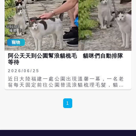
寵物
阿公天天到公園幫浪貓梳毛 貓咪們自動排隊
等待
2026/06/25
近日大陸福建一處公園出現溫馨一幕，一名老
翁每天固定前往公園替流浪貓梳理毛髮，貓咪
見到他現身後，不但毫無戒心，還主動排隊等
候梳毛，療癒畫面在社群平台瘋傳，引發大批
網友關注與討論。 從曝光影片可見，老翁手持
1
梳子坐在公園內，貓咪們井然有序地靠近，等
待輪流接受梳理。有些貓咪在梳毛時舒服地瞇
起眼睛，有些則靜靜待在一旁排隊等候，完全
不見一般流浪貓對陌生人的警戒心。 長期陪伴
建立信任 浪貓見阿公主動靠近 據了解，這名