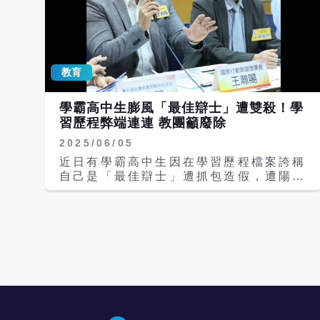
教育
學霸高中生膨風「最佳辯士」遭雙殺！學
習歷程弊端連連 教團籲廢除
2025/06/05
近日有學霸高中生因在學習歷程檔案誇稱
自己是「最佳辯士」遭抓包造假，遭陽明
交通大學與台北醫學大學取消錄取資格，
再次凸顯大學申請入學採計學習歷程缺乏
查核、流於主觀的嚴重漏洞。國教行動聯
盟今天（5日）表示，此事件絕非單一個
案，制度本身以採計分數的方式，導致學
生被迫誇大以滿足制度需求；教育部應廢
除學習歷程採計，以確保入學公平性與可
信度。 一名台中高中生學測考74級分，
正、備取5所大學醫學系，卻因備審資料
自稱獲「最佳辯士」遭抓包造假，近日引