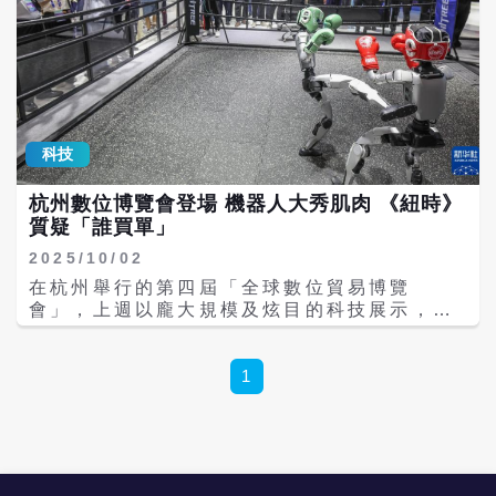
科技
杭州數位博覽會登場 機器人大秀肌肉 《紐時》
質疑「誰買單」
2025/10/02
在杭州舉行的第四屆「全球數位貿易博覽
會」，上週以龐大規模及炫目的科技展示，成
為中國對抗美國科技圍堵的最新舞台。現場展
出從能打拳擊的機器人、能清潔廁所的自動化
設備，到協助長者情感支援機器人、自駕遊
1
艇，以及超過百家中國電動車品牌的新款車
型。 《紐約時報》表示，展區面積超過21個
足球場，象徵中國從「廉價製造」轉向「科技
創新」的野心。來自俄羅斯的官員與商界代表
大舉現身，甚至包括俄羅斯副總理格里戈任科